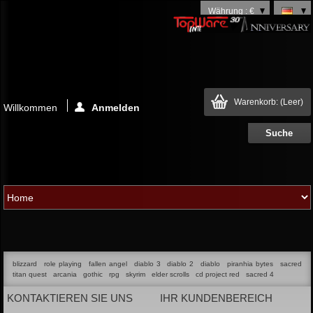
Währung : €
Warenkorb:
(Leer)
Willkommen
Anmelden
blizzard
role playing
fallen angel
diablo 3
diablo 2
diablo
piranhia bytes
sacred
titan quest
arcania
gothic
rpg
skyrim
elder scrolls
cd project red
sacred 4
KONTAKTIEREN SIE UNS
IHR KUNDENBEREICH