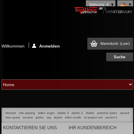
Währung : €
Warenkorb:
(Leer)
Willkommen
Anmelden
blizzard
role playing
fallen angel
diablo 3
diablo 2
diablo
piranhia bytes
sacred
titan quest
arcania
gothic
rpg
skyrim
elder scrolls
cd project red
sacred 4
KONTAKTIEREN SIE UNS
IHR KUNDENBEREICH