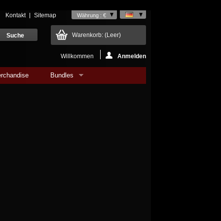
Kontakt
Sitemap
Währung : €
Warenkorb:
(Leer)
Willkommen
Anmelden
rchandise
Bundles