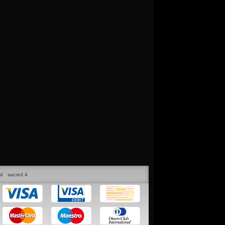
ed
sacred 4