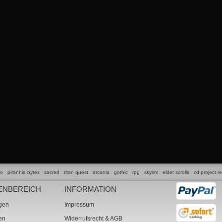
lo
piranhia bytes
sacred
titan quest
arcania
gothic
rpg
skyrim
elder scrolls
cd project r
ENBEREICH
INFORMATION
ngen
Impressum
ten
Widerrufsrecht & AGB