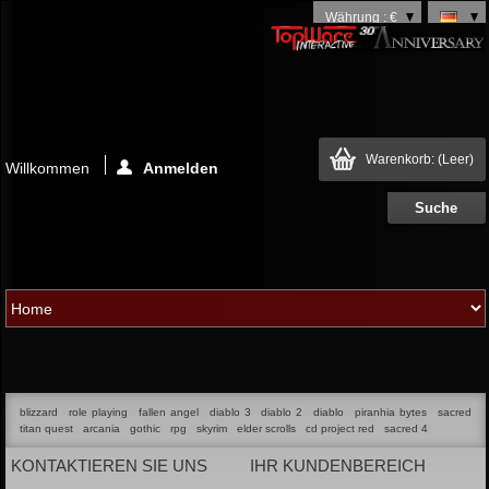
Währung : €
Warenkorb:
(Leer)
Willkommen
Anmelden
blizzard
role playing
fallen angel
diablo 3
diablo 2
diablo
piranhia bytes
sacred
titan quest
arcania
gothic
rpg
skyrim
elder scrolls
cd project red
sacred 4
KONTAKTIEREN SIE UNS
IHR KUNDENBEREICH