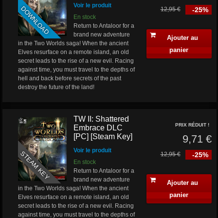
Voir le produit
DOWNLOAD
12,95 €
-25%
En stock
Return to Antaloor for a
brand new adventure
Ajouter au
in the Two Worlds saga! When the ancient
panier
Elves resurface on a remote island, an old
secret leads to the rise of a new evil. Racing
against time, you must travel to the depths of
hell and back before secrets of the past
destroy the future of the land!
TW II: Shattered
PRIX RÉDUIT !
Embrace DLC
[PC] [Steam Key]
9,71 €
Voir le produit
STEAM KEY
12,95 €
-25%
En stock
Return to Antaloor for a
brand new adventure
Ajouter au
in the Two Worlds saga! When the ancient
panier
Elves resurface on a remote island, an old
secret leads to the rise of a new evil. Racing
against time, you must travel to the depths of