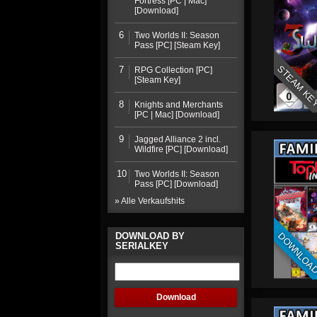
Fortress [PC | Mac]
[Download]
6
Two Worlds II: Season
Pass [PC] [Steam Key]
STEAM KE
7
RPG Collection [PC]
[Steam Key]
8
Knights and Merchants
[PC | Mac] [Download]
9
Jagged Alliance 2 incl.
Wildfire [PC] [Download]
10
Two Worlds II: Season
Pass [PC] [Download]
» Alle Verkaufshits
DOWNLOA
DOWNLOAD BY
SERIALKEY