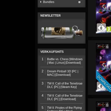
Bundles
NEWSLETTER
VERKAUFSHITS
1
Battle vs. Chess [Windows
| Mac | Linux] [Download]
2
Dream Pinball 3D [PC |
MAC] [Download]
DOWNLOA
3
TW II: Call of the Tenebrae
DLC [PC] [Steam Key]
4
TW II: Call of the Tenebrae
DLC [PC] [Download]
5
TW II: Pirates of the Flying