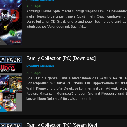
Auf Lager
Achtung! Dieses Spiel macht süchtig! Nirgends im uns bekannt
mehr Herausforderungen, mehr Spaß, mehr Geschwindigkeit un
Dank brillanter 3D-Grafik und brandneuer Technologie wird au
futuristisches Vergnügen mit Suchtfaktor.
Y
Family Collection [PC] [Download]
Produkt ansehen
Auf Lager
Spaß für die ganze Familie bietet Ihnen das
FAMILY PACK
. 
Schachpartien mit
Battle vs. Chess
. Für Flipperfreunde ist
Drea
Wahl. Kleine und große Detektive kommen mit dem Adventure
Ja
Kosten. Rasanten Rennspaß erleben Sie mit
Pressure
und
D
kurzweiligen Spielspaß für zwischendurch.
Family Collection [PC] [Steam Key]