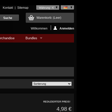
Kontakt
Sitemap
Währung : €
Warenkorb:
(Leer)
Willkommen
Anmelden
rchandise
Bundles
REDUZIERTER PREIS!
4,98 €