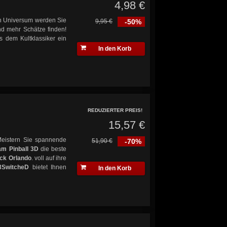
4,98 €
en Universum werden Sie
9,95 €
-50%
d mehr Schätze finden!
s dem Kultklassiker ein
In den Korb
REDUZIERTER PREIS!
15,57 €
Meistern Sie spannende
51,90 €
-70%
m Pinball 3D
die beste
ck Orlando
. voll auf ihre
3SwitcheD
bietet Ihnen
In den Korb