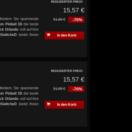
REDUZIERTER PREIS!
15,57 €
Meistern Sie spannende
51,89 €
-70%
m Pinball 3D
die beste
ck Orlando
. voll auf ihre
3SwitcheD
bietet Ihnen
In den Korb
REDUZIERTER PREIS!
15,57 €
Meistern Sie spannende
51,89 €
-70%
m Pinball 3D
die beste
ck Orlando
. voll auf ihre
3SwitcheD
bietet Ihnen
In den Korb