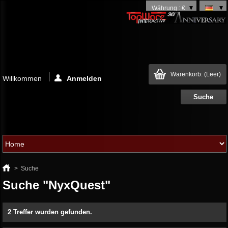
Währung : €
Warenkorb:
(Leer)
Willkommen
Anmelden
>
Suche
Suche "NyxQuest"
2 Treffer wurden gefunden.