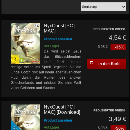
NyxQuest [PC |
REDUZIERTER PREIS!
MAC]
4,54 €
Produkt ansehen
Auf Lager
6,98 €
-35%
Da wird selbst Zeus
das Blitzeschleudern
leid! Jetzt kommt
In den Korb
richtige Action ins Spiel! Begleiten Sie die
junge Göttin Nyx auf ihrem abenteuerlichen
Flug durch die Ruinen des antiken
Griechenlands und erleben Sie eine Welt
voller Gefahren und Wunder.
NyxQuest [PC |
REDUZIERTER PREIS!
MAC] [Download]
3,49 €
Produkt ansehen
Auf Lager
6,98 €
-50%