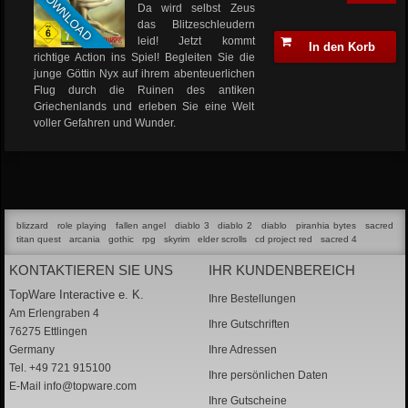
DOWNLOAD
Da wird selbst Zeus
das Blitzeschleudern
leid! Jetzt kommt
In den Korb
richtige Action ins Spiel! Begleiten Sie die
junge Göttin Nyx auf ihrem abenteuerlichen
Flug durch die Ruinen des antiken
Griechenlands und erleben Sie eine Welt
voller Gefahren und Wunder.
blizzard
role playing
fallen angel
diablo 3
diablo 2
diablo
piranhia bytes
sacred
titan quest
arcania
gothic
rpg
skyrim
elder scrolls
cd project red
sacred 4
KONTAKTIEREN SIE UNS
IHR KUNDENBEREICH
TopWare Interactive e. K.
Ihre Bestellungen
Am Erlengraben 4
Ihre Gutschriften
76275 Ettlingen
Germany
Ihre Adressen
Tel. +49 721 915100
Ihre persönlichen Daten
E-Mail
info@topware.com
Ihre Gutscheine