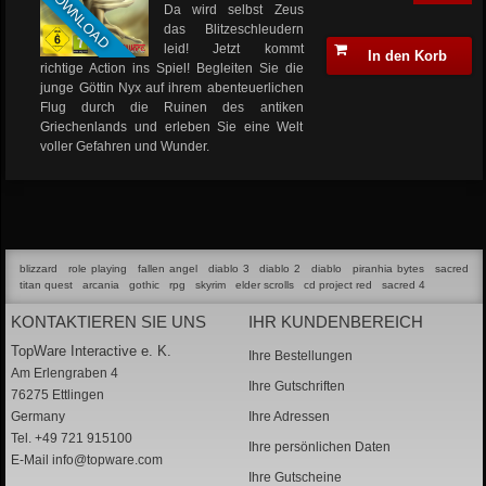
DOWNLOAD
Da wird selbst Zeus
das Blitzeschleudern
leid! Jetzt kommt
In den Korb
richtige Action ins Spiel! Begleiten Sie die
junge Göttin Nyx auf ihrem abenteuerlichen
Flug durch die Ruinen des antiken
Griechenlands und erleben Sie eine Welt
voller Gefahren und Wunder.
blizzard
role playing
fallen angel
diablo 3
diablo 2
diablo
piranhia bytes
sacred
titan quest
arcania
gothic
rpg
skyrim
elder scrolls
cd project red
sacred 4
KONTAKTIEREN SIE UNS
IHR KUNDENBEREICH
TopWare Interactive e. K.
Ihre Bestellungen
Am Erlengraben 4
Ihre Gutschriften
76275 Ettlingen
Germany
Ihre Adressen
Tel. +49 721 915100
Ihre persönlichen Daten
E-Mail
info@topware.com
Ihre Gutscheine