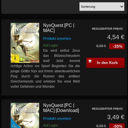
NyxQuest [PC |
REDUZIERTER PREIS!
MAC]
4,54 €
Produkt ansehen
Auf Lager
6,98 €
-35%
Da wird selbst Zeus
das Blitzeschleudern
leid! Jetzt kommt
In den Korb
richtige Action ins Spiel! Begleiten Sie die
junge Göttin Nyx auf ihrem abenteuerlichen
Flug durch die Ruinen des antiken
Griechenlands und erleben Sie eine Welt
voller Gefahren und Wunder.
NyxQuest [PC |
REDUZIERTER PREIS!
MAC] [Download]
3,49 €
Produkt ansehen
Auf Lager
6,98 €
-50%