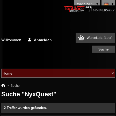
Währung : €
Warenkorb:
(Leer)
Willkommen
Anmelden
>
Suche
Suche "NyxQuest"
2 Treffer wurden gefunden.