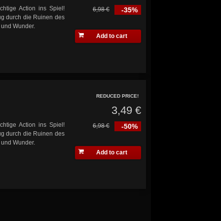
htige Action ins Spiel!
6,98 €
-35%
lug durch die Ruinen des
n und Wunder.
Add to cart
REDUCED PRICE!
3,49 €
htige Action ins Spiel!
6,98 €
-50%
lug durch die Ruinen des
n und Wunder.
Add to cart