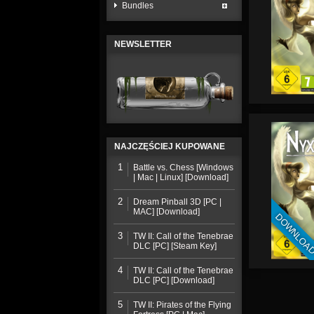
Bundles
NEWSLETTER
NAJCZĘŚCIEJ KUPOWANE
1
Battle vs. Chess [Windows
| Mac | Linux] [Download]
2
Dream Pinball 3D [PC |
MAC] [Download]
DOWNLOA
3
TW II: Call of the Tenebrae
DLC [PC] [Steam Key]
4
TW II: Call of the Tenebrae
DLC [PC] [Download]
5
TW II: Pirates of the Flying