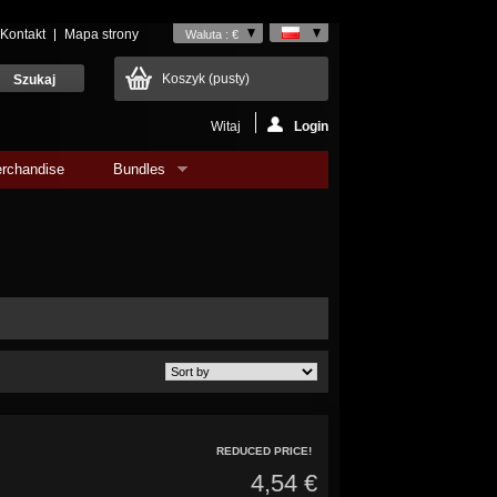
Kontakt
Mapa strony
Waluta : €
Koszyk
(pusty)
Witaj
Login
rchandise
Bundles
REDUCED PRICE!
4,54 €