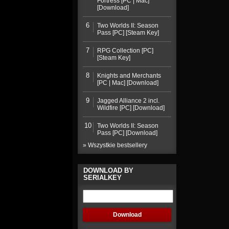
Fortress [PC | Mac]
[Download]
6
Two Worlds II: Season
Pass [PC] [Steam Key]
7
RPG Collection [PC]
[Steam Key]
8
Knights and Merchants
[PC | Mac] [Download]
9
Jagged Alliance 2 incl.
Wildfire [PC] [Download]
10
Two Worlds II: Season
Pass [PC] [Download]
» Wszystkie bestsellery
DOWNLOAD BY
SERIALKEY