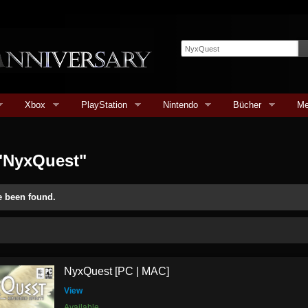
Xbox
PlayStation
Nintendo
Bücher
Me
"NyxQuest"
e been found.
NyxQuest [PC | MAC]
View
Available