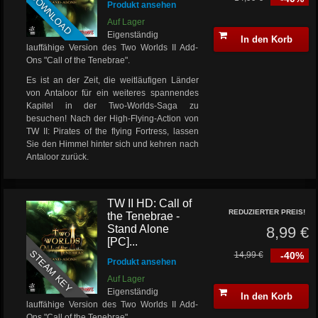
DOWNLOAD
Produkt ansehen
Auf Lager
Eigenständig
In den Korb
lauffähige Version des Two Worlds II Add-
Ons "Call of the Tenebrae".
Es ist an der Zeit, die weitläufigen Länder
von Antaloor für ein weiteres spannendes
Kapitel in der Two-Worlds-Saga zu
besuchen! Nach der High-Flying-Action von
TW II: Pirates of the flying Fortress, lassen
Sie den Himmel hinter sich und kehren nach
Antaloor zurück.
TW II HD: Call of
REDUZIERTER PREIS!
the Tenebrae -
Stand Alone
8,99 €
[PC]...
STEAM KEY
14,99 €
-40%
Produkt ansehen
Auf Lager
Eigenständig
In den Korb
lauffähige Version des Two Worlds II Add-
Ons "Call of the Tenebrae".