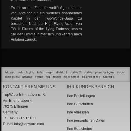
Es ist an der Zeit, die weitläufigen Länder
von Antaloor für ein weiteres spannendes
Kapitel in der Two-Worlds-Saga zu
besuchen! Nach der High-Flying-Action von
TW II: Pirates of the flying Fortress, lassen
Sie den Himmel hinter sich und kehren nach
Antaloor zurück.
blizzard
role playing
fallen angel
diablo 3
diablo 2
diablo
piranhia bytes
sacred
titan quest
arcania
gothic
rpg
skyrim
elder scrolls
cd project red
sacred 4
KONTAKTIEREN SIE UNS
IHR KUNDENBEREICH
TopWare Interactive e. K.
Ihre Bestellungen
Am Erlengraben 4
Ihre Gutschriften
76275 Ettlingen
Germany
Ihre Adressen
Tel. +49 721 915100
Ihre persönlichen Daten
E-Mail
info@topware.com
Ihre Gutscheine