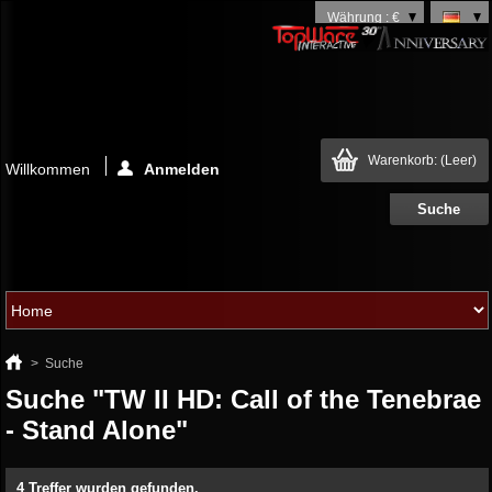
Währung : €
Warenkorb:
(Leer)
Willkommen
Anmelden
>
Suche
Suche "TW II HD: Call of the Tenebrae
- Stand Alone"
4 Treffer wurden gefunden.