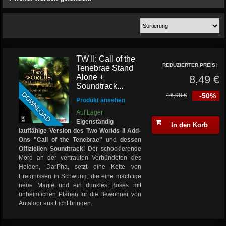
TW II: Call of the
REDUZIERTER PREIS!
Tenebrae Stand
Alone +
8,49 €
Soundtrack...
DOWNLOAD
16,98 €
-50%
Produkt ansehen
Auf Lager
Eigenständig
In den Korb
lauffähige Version des Two Worlds II Add-
Ons "Call of the Tenebrae"
und
dessen
Offiziellen Soundtrack
! Der schockierende
Mord an der vertrauten Verbündeten des
Helden, DarPha, setzt eine Kette von
Ereignissen in Schwung, die eine mächtige
neue Magie und ein dunkles Böses mit
unheimlichen Plänen für die Bewohner von
Antaloor ans Licht bringen.