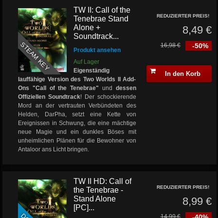
TW II: Call of the
REDUZIERTER PREIS!
Tenebrae Stand
Alone +
8,49 €
Soundtrack...
STEAM KEY
16,98 €
-50%
Produkt ansehen
Auf Lager
Eigenständig
In den Korb
lauffähige Version des Two Worlds II Add-
Ons "Call of the Tenebrae"
und
dessen
Offiziellen Soundtrack
! Der schockierende
Mord an der vertrauten Verbündeten des
Helden, DarPha, setzt eine Kette von
Ereignissen in Schwung, die eine mächtige
neue Magie und ein dunkles Böses mit
unheimlichen Plänen für die Bewohner von
Antaloor ans Licht bringen.
TW II HD: Call of
REDUZIERTER PREIS!
the Tenebrae -
Stand Alone
8,99 €
[PC]...
14,99 €
-40%