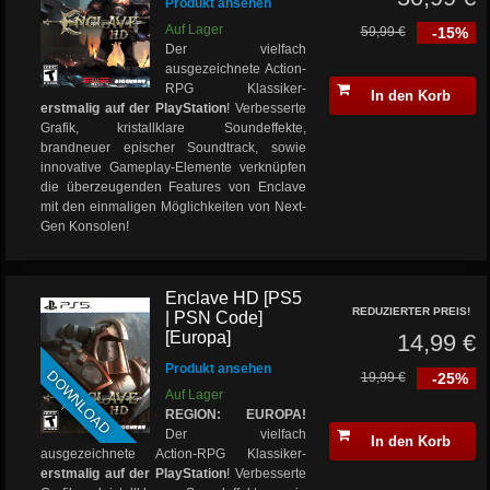
Produkt ansehen
Auf Lager
59,99 €
-15%
Der vielfach
ausgezeichnete Action-
RPG Klassiker-
In den Korb
erstmalig auf der PlayStation
! Verbesserte
Grafik, kristallklare Soundeffekte,
brandneuer epischer Soundtrack, sowie
innovative Gameplay-Elemente verknüpfen
die überzeugenden Features von Enclave
mit den einmaligen Möglichkeiten von Next-
Gen Konsolen!
Enclave HD [PS5
REDUZIERTER PREIS!
| PSN Code]
[Europa]
14,99 €
Produkt ansehen
DOWNLOAD
19,99 €
-25%
Auf Lager
REGION: EUROPA!
Der vielfach
In den Korb
ausgezeichnete Action-RPG Klassiker-
erstmalig auf der PlayStation
! Verbesserte