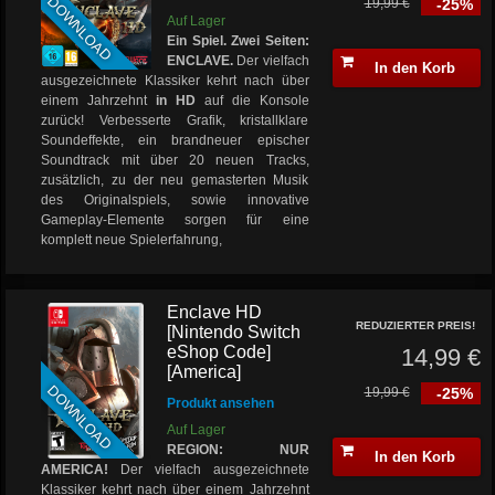
DOWNLOAD
19,99 €
-25%
Auf Lager
Ein Spiel. Zwei Seiten:
ENCLAVE.
Der vielfach
In den Korb
ausgezeichnete Klassiker kehrt nach über
einem Jahrzehnt
in HD
auf die Konsole
zurück! Verbesserte Grafik, kristallklare
Soundeffekte, ein brandneuer epischer
Soundtrack mit über 20 neuen Tracks,
zusätzlich, zu der neu gemasterten Musik
des Originalspiels, sowie innovative
Gameplay-Elemente sorgen für eine
komplett neue Spielerfahrung,
Enclave HD
REDUZIERTER PREIS!
[Nintendo Switch
eShop Code]
14,99 €
[America]
DOWNLOAD
19,99 €
-25%
Produkt ansehen
Auf Lager
REGION: NUR
In den Korb
AMERICA!
Der vielfach ausgezeichnete
Klassiker kehrt nach über einem Jahrzehnt