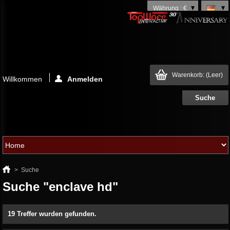
Währung : €
Warenkorb:
(Leer)
Willkommen
Anmelden
>
Suche
Suche "enclave hd"
19 Treffer wurden gefunden.