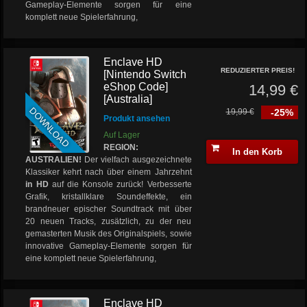
Gameplay-Elemente sorgen für eine
komplett neue Spielerfahrung,
Enclave HD
REDUZIERTER PREIS!
[Nintendo Switch
eShop Code]
14,99 €
[Australia]
DOWNLOAD
19,99 €
-25%
Produkt ansehen
Auf Lager
REGION:
In den Korb
AUSTRALIEN!
Der vielfach ausgezeichnete
Klassiker kehrt nach über einem Jahrzehnt
in HD
auf die Konsole zurück! Verbesserte
Grafik, kristallklare Soundeffekte, ein
brandneuer epischer Soundtrack mit über
20 neuen Tracks, zusätzlich, zu der neu
gemasterten Musik des Originalspiels, sowie
innovative Gameplay-Elemente sorgen für
eine komplett neue Spielerfahrung,
Enclave HD