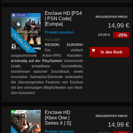
Enclave HD [PS4
REDUZIERTER PREIS!
| PSN Code]
[Europa]
14,99 €
Produkt ansehen
DOWNLOAD
19,99 €
-25%
Auf Lager
REGION: EUROPA!
Der vielfach
In den Korb
ausgezeichnete Action-RPG Klassiker-
erstmalig auf der PlayStation
! Verbesserte
Grafik, kristallklare Soundeffekte,
brandneuer epischer Soundtrack, sowie
innovative Gameplay-Elemente verknüpfen
die überzeugenden Features von Enclave
mit den einmaligen Möglichkeiten von Next-
Gen Konsolen!
Enclave HD
REDUZIERTER PREIS!
[Xbox One |
Series X | S]
14,99 €
Produkt ansehen