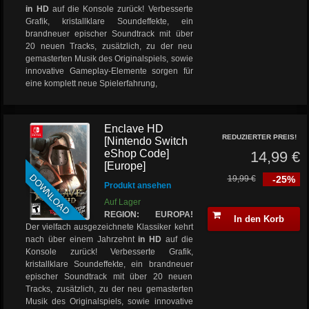
in HD
auf die Konsole zurück! Verbesserte
Grafik, kristallklare Soundeffekte, ein
brandneuer epischer Soundtrack mit über
20 neuen Tracks, zusätzlich, zu der neu
gemasterten Musik des Originalspiels, sowie
innovative Gameplay-Elemente sorgen für
eine komplett neue Spielerfahrung,
Enclave HD
REDUZIERTER PREIS!
[Nintendo Switch
eShop Code]
14,99 €
[Europe]
DOWNLOAD
19,99 €
-25%
Produkt ansehen
Auf Lager
REGION: EUROPA!
In den Korb
Der vielfach ausgezeichnete Klassiker kehrt
nach über einem Jahrzehnt
in HD
auf die
Konsole zurück! Verbesserte Grafik,
kristallklare Soundeffekte, ein brandneuer
epischer Soundtrack mit über 20 neuen
Tracks, zusätzlich, zu der neu gemasterten
Musik des Originalspiels, sowie innovative