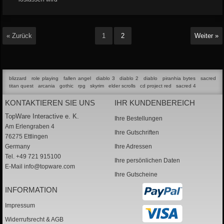
« Zurück
1
2
Weiter »
blizzard
role playing
fallen angel
diablo 3
diablo 2
diablo
piranhia bytes
sacred
titan quest
arcania
gothic
rpg
skyrim
elder scrolls
cd project red
sacred 4
KONTAKTIEREN SIE UNS
IHR KUNDENBEREICH
TopWare Interactive e. K.
Ihre Bestellungen
Am Erlengraben 4
Ihre Gutschriften
76275 Ettlingen
Germany
Ihre Adressen
Tel. +49 721 915100
Ihre persönlichen Daten
E-Mail
info@topware.com
Ihre Gutscheine
INFORMATION
Impressum
Widerrufsrecht & AGB