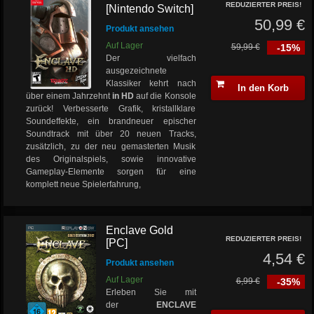
REDUZIERTER PREIS!
[Nintendo Switch]
50,99 €
Produkt ansehen
Auf Lager
59,99 €
-15%
Der vielfach
ausgezeichnete
Klassiker kehrt nach
In den Korb
über einem Jahrzehnt
in HD
auf die Konsole
zurück! Verbesserte Grafik, kristallklare
Soundeffekte, ein brandneuer epischer
Soundtrack mit über 20 neuen Tracks,
zusätzlich, zu der neu gemasterten Musik
des Originalspiels, sowie innovative
Gameplay-Elemente sorgen für eine
komplett neue Spielerfahrung,
Enclave Gold
REDUZIERTER PREIS!
[PC]
4,54 €
Produkt ansehen
Auf Lager
6,99 €
-35%
Erleben Sie mit
der
ENCLAVE