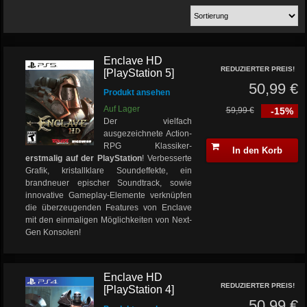
Enclave HD
REDUZIERTER PREIS!
[PlayStation 5]
50,99 €
Produkt ansehen
Auf Lager
59,99 €
-15%
Der vielfach
ausgezeichnete Action-
RPG Klassiker-
In den Korb
erstmalig auf der PlayStation
! Verbesserte
Grafik, kristallklare Soundeffekte, ein
brandneuer epischer Soundtrack, sowie
innovative Gameplay-Elemente verknüpfen
die überzeugenden Features von Enclave
mit den einmaligen Möglichkeiten von Next-
Gen Konsolen!
Enclave HD
REDUZIERTER PREIS!
[PlayStation 4]
50,99 €