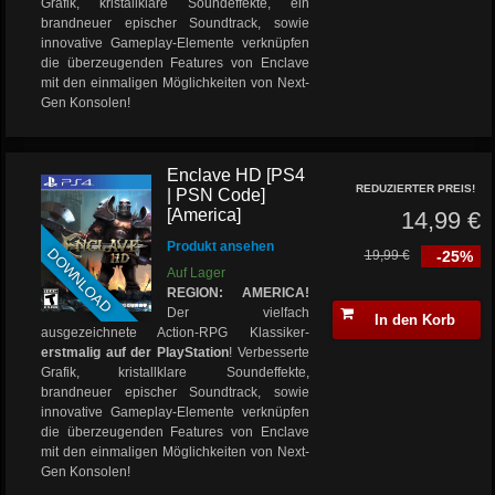
Grafik, kristallklare Soundeffekte, ein
brandneuer epischer Soundtrack, sowie
innovative Gameplay-Elemente verknüpfen
die überzeugenden Features von Enclave
mit den einmaligen Möglichkeiten von Next-
Gen Konsolen!
Enclave HD [PS4
REDUZIERTER PREIS!
| PSN Code]
[America]
14,99 €
Produkt ansehen
DOWNLOAD
19,99 €
-25%
Auf Lager
REGION: AMERICA!
Der vielfach
In den Korb
ausgezeichnete Action-RPG Klassiker-
erstmalig auf der PlayStation
! Verbesserte
Grafik, kristallklare Soundeffekte,
brandneuer epischer Soundtrack, sowie
innovative Gameplay-Elemente verknüpfen
die überzeugenden Features von Enclave
mit den einmaligen Möglichkeiten von Next-
Gen Konsolen!