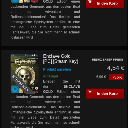
GOLD
Edition einen
In den Korb
packenden Genremix aus den besten Beat
em up-, Adventure- und
Rollenspielelementen! Das flexible und
umfangreiche Spielsystem entführt in eine
mit viel Liebe zum Detail gestalteten
Fantasywelt, die Sie nicht mehr so schnell
loslassen wird
Enclave Gold
REDUZIERTER PREIS!
[PC] [Steam Key]
4,54 €
Produkt ansehen
STEAM KEY
Auf Lager
6,99 €
-35%
Erleben Sie mit
der
ENCLAVE
GOLD
Edition einen
In den Korb
packenden Genremix aus den besten Beat
em up-, Adventure- und
Rollenspielelementen! Das flexible und
umfangreiche Spielsystem entführt in eine
mit viel Liebe zum Detail gestalteten
Fantasywelt, die Sie nicht mehr so schnell
loslassen wird