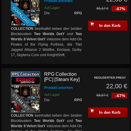
Produkt ansehen
DOWNLOAD
Auf Lager
66,67 €
-67%
Die
RPG
In den Korb
COLLECTION
beinhaltet neben den beiden
Blockbustern
Two Worlds GotY
und
Two
Worlds II Velvet GotY
inklusive dem Add-On
Pirates of the Flying Fortress, die Titel
Jagged Alliance 2 Wildfire, Enclave, Gorky
17, Septerra Core und KnightShift.
RPG Collection
REDUZIERTER PREIS!
[PC] [Steam Key]
22,00 €
Produkt ansehen
STEAM KEY
Auf Lager
66,67 €
-67%
Die
RPG
In den Korb
COLLECTION
beinhaltet neben den beiden
Blockbustern
Two Worlds GotY
und
Two
Worlds II Velvet GotY
inklusive dem Add-On