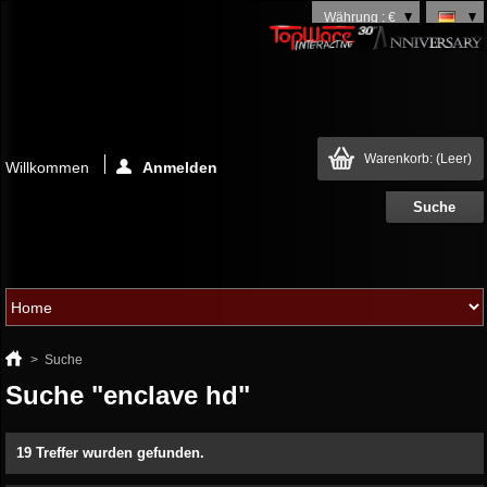
Währung : €
Warenkorb:
(Leer)
Willkommen
Anmelden
>
Suche
Suche "enclave hd"
19 Treffer wurden gefunden.