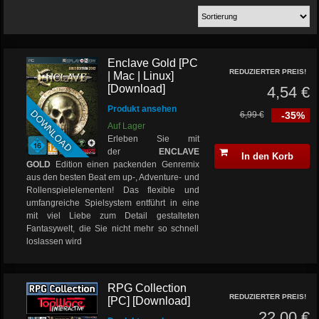
Enclave Gold [PC
REDUZIERTER PREIS!
| Mac | Linux]
[Download]
4,54 €
Produkt ansehen
DOWNLOAD
6,99 €
-35%
Auf Lager
Erleben Sie mit
der
ENCLAVE
In den Korb
GOLD
Edition einen packenden Genremix
aus den besten Beat em up-, Adventure- und
Rollenspielelementen! Das flexible und
umfangreiche Spielsystem entführt in eine
mit viel Liebe zum Detail gestalteten
Fantasywelt, die Sie nicht mehr so schnell
loslassen wird
RPG Collection
REDUZIERTER PREIS!
[PC] [Download]
22,00 €