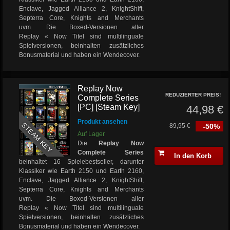
Enclave, Jagged Alliance 2, KnightShift,
Septerra Core, Knights and Merchants
uvm. Die Boxed-Versionen aller
Replay « Now Titel sind multilinguale
Spielversionen, beinhalten zusätzliches
Bonusmaterial und haben ein Wendecover.
Replay Now
REDUZIERTER PREIS!
Complete Series
[PC] [Steam Key]
44,98 €
Produkt ansehen
STEAM KEY
89,95 €
-50%
Auf Lager
Die
Replay Now
Complete Series
In den Korb
beinhaltet 16 Spielebestseller, darunter
Klassiker wie Earth 2150 und Earth 2160,
Enclave, Jagged Alliance 2, KnightShift,
Septerra Core, Knights and Merchants
uvm. Die Boxed-Versionen aller
Replay « Now Titel sind multilinguale
Spielversionen, beinhalten zusätzliches
Bonusmaterial und haben ein Wendecover.