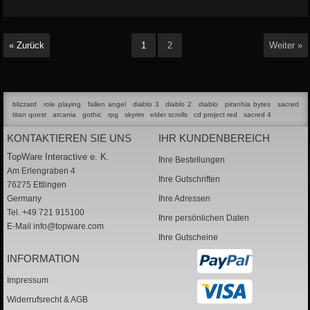
« Zurück
1
2
Weiter »
blizzard
role playing
fallen angel
diablo 3
diablo 2
diablo
piranhia bytes
sacred
titan quest
arcania
gothic
rpg
skyrim
elder scrolls
cd project red
sacred 4
KONTAKTIEREN SIE UNS
IHR KUNDENBEREICH
TopWare Interactive e. K.
Ihre Bestellungen
Am Erlengraben 4
Ihre Gutschriften
76275 Ettlingen
Germany
Ihre Adressen
Tel. +49 721 915100
Ihre persönlichen Daten
E-Mail
info@topware.com
Ihre Gutscheine
INFORMATION
Impressum
Widerrufsrecht & AGB