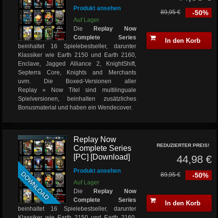
Produkt ansehen
89,95 €
-50%
Auf Lager
Die
Replay Now
Complete Series
In den Korb
beinhaltet 16 Spielebestseller, darunter
Klassiker wie Earth 2150 und Earth 2160,
Enclave, Jagged Alliance 2, KnightShift,
Septerra Core, Knights and Merchants
uvm. Die Boxed-Versionen aller
Replay « Now Titel sind multilinguale
Spielversionen, beinhalten zusätzliches
Bonusmaterial und haben ein Wendecover.
Replay Now
REDUZIERTER PREIS!
Complete Series
[PC] [Download]
44,98 €
Produkt ansehen
DOWNLOAD
89,95 €
-50%
Auf Lager
Die
Replay Now
Complete Series
In den Korb
beinhaltet 16 Spielebestseller, darunter
Klassiker wie Earth 2150 und Earth 2160,