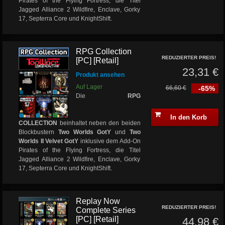
Pirates of the Flying Fortress, die Titel
Jagged Alliance 2 Wildfire, Enclave, Gorky
17, Septerra Core und KnightShift.
RPG Collection
REDUZIERTER PREIS!
[PC] [Retail]
23,31 €
Produkt ansehen
Auf Lager
66,60 €
-65%
Die
RPG
In den Korb
COLLECTION
beinhaltet neben den beiden
Blockbustern
Two Worlds GotY
und
Two
Worlds II Velvet GotY
inklusive dem Add-On
Pirates of the Flying Fortress, die Titel
Jagged Alliance 2 Wildfire, Enclave, Gorky
17, Septerra Core und KnightShift.
Replay Now
REDUZIERTER PREIS!
Complete Series
[PC] [Retail]
44,98 €