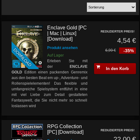
Enclave Gold [PC
REDUZIERTER PREIS!
| Mac | Linux]
[Download]
4,54 €
Produkt ansehen
DOWNLOAD
6,99 €
-35%
Auf Lager
Erleben Sie mit
der
ENCLAVE
In den Korb
GOLD
Edition einen packenden Genremix
aus den besten Beat em up-, Adventure- und
Rollenspielelementen! Das flexible und
umfangreiche Spielsystem entführt in eine
mit viel Liebe zum Detail gestalteten
Fantasywelt, die Sie nicht mehr so schnell
loslassen wird
RPG Collection
REDUZIERTER PREIS!
[PC] [Download]
22,00 €