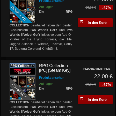
Produkt ansehen
DOWNLOAD
Auf Lager
66,67 €
-67%
Die
RPG
In den Korb
COLLECTION
beinhaltet neben den beiden
Blockbustern
Two Worlds GotY
und
Two
Worlds II Velvet GotY
inklusive dem Add-On
Pirates of the Flying Fortress, die Titel
Jagged Alliance 2 Wildfire, Enclave, Gorky
17, Septerra Core und KnightShift.
RPG Collection
REDUZIERTER PREIS!
[PC] [Steam Key]
22,00 €
Produkt ansehen
STEAM KEY
Auf Lager
66,67 €
-67%
Die
RPG
In den Korb
COLLECTION
beinhaltet neben den beiden
Blockbustern
Two Worlds GotY
und
Two
Worlds II Velvet GotY
inklusive dem Add-On