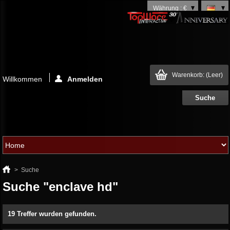
Währung : €
Warenkorb:
(Leer)
Willkommen
Anmelden
>
Suche
Suche "enclave hd"
19 Treffer wurden gefunden.