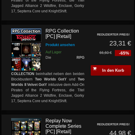
Pirates of the Flying Fortress, die Titel
Jagged Alliance 2 Wildfire, Enclave, Gorky
17, Septerra Core und KnightShift.
RPG Collection
REDUZIERTER PREIS!
[PC] [Retail]
23,31 €
Produkt ansehen
Auf Lager
66,60 €
-65%
Die
RPG
In den Korb
COLLECTION
beinhaltet neben den beiden
Blockbustern
Two Worlds GotY
und
Two
Worlds II Velvet GotY
inklusive dem Add-On
Pirates of the Flying Fortress, die Titel
Jagged Alliance 2 Wildfire, Enclave, Gorky
17, Septerra Core und KnightShift.
Replay Now
REDUZIERTER PREIS!
Complete Series
[PC] [Retail]
44,98 €