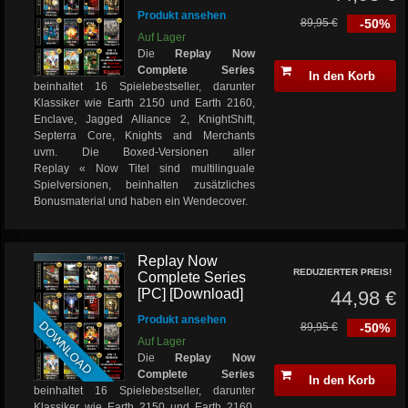
Produkt ansehen
89,95 €
-50%
Auf Lager
Die
Replay Now
Complete Series
In den Korb
beinhaltet 16 Spielebestseller, darunter
Klassiker wie Earth 2150 und Earth 2160,
Enclave, Jagged Alliance 2, KnightShift,
Septerra Core, Knights and Merchants
uvm. Die Boxed-Versionen aller
Replay « Now Titel sind multilinguale
Spielversionen, beinhalten zusätzliches
Bonusmaterial und haben ein Wendecover.
Replay Now
REDUZIERTER PREIS!
Complete Series
[PC] [Download]
44,98 €
Produkt ansehen
DOWNLOAD
89,95 €
-50%
Auf Lager
Die
Replay Now
Complete Series
In den Korb
beinhaltet 16 Spielebestseller, darunter
Klassiker wie Earth 2150 und Earth 2160,