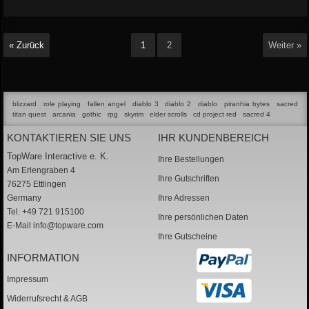
« Zurück
1
2
Weiter »
blizzard
role playing
fallen angel
diablo 3
diablo 2
diablo
piranhia bytes
sacred
titan quest
arcania
gothic
rpg
skyrim
elder scrolls
cd project red
sacred 4
KONTAKTIEREN SIE UNS
IHR KUNDENBEREICH
TopWare Interactive e. K.
Ihre Bestellungen
Am Erlengraben 4
Ihre Gutschriften
76275 Ettlingen
Germany
Ihre Adressen
Tel. +49 721 915100
Ihre persönlichen Daten
E-Mail
info@topware.com
Ihre Gutscheine
INFORMATION
Impressum
Widerrufsrecht & AGB