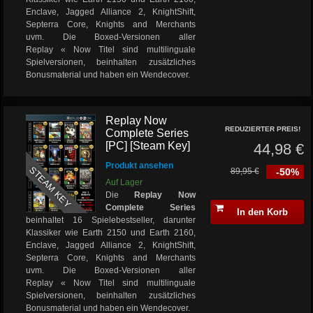
Enclave, Jagged Alliance 2, KnightShift,
Septerra Core, Knights and Merchants
uvm. Die Boxed-Versionen aller
Replay « Now Titel sind multilinguale
Spielversionen, beinhalten zusätzliches
Bonusmaterial und haben ein Wendecover.
Replay Now
REDUZIERTER PREIS!
Complete Series
[PC] [Steam Key]
44,98 €
Produkt ansehen
STEAM KEY
89,95 €
-50%
Auf Lager
Die
Replay Now
Complete Series
In den Korb
beinhaltet 16 Spielebestseller, darunter
Klassiker wie Earth 2150 und Earth 2160,
Enclave, Jagged Alliance 2, KnightShift,
Septerra Core, Knights and Merchants
uvm. Die Boxed-Versionen aller
Replay « Now Titel sind multilinguale
Spielversionen, beinhalten zusätzliches
Bonusmaterial und haben ein Wendecover.