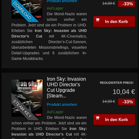
Produkt ansehen
DOWNLOAD
14,99 €
-33%
Auf Lager
Die Mond-Nazis waren
schon vorher ein
In den Korb
Problem. Jetzt sind sie ein Problem in UHD.
Erleben Sie
Iron Sky: Invasion als UHD
Director’s Cut
mit 4K-Cinematics,
zusätzlichen Director’s-Cut-Szenen,
überarbeiteten Missionsbriefings, visuellen
Detail-Upgrades und 6 zusätzlichen In-
Game-Musiktracks.
Iron Sky: Invasion
REDUZIERTER PREIS!
UHD Director's
Cut Upgrade
10,04 €
[Steam...
STEAM KEY
14,99 €
-33%
Produkt ansehen
Auf Lager
Die Mond-Nazis waren
In den Korb
schon vorher ein Problem. Jetzt sind sie ein
Problem in UHD. Erleben Sie
Iron Sky:
Invasion als UHD Director’s Cut
mit 4K-