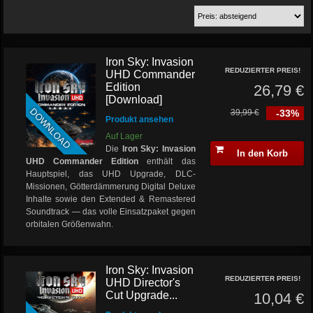
Iron Sky: Invasion
REDUZIERTER PREIS!
UHD Commander
Edition
26,79 €
[Download]
DOWNLOAD
39,99 €
-33%
Produkt ansehen
Auf Lager
Die
Iron Sky: Invasion
In den Korb
UHD Commander Edition
enthält das
Hauptspiel, das UHD Upgrade, DLC-
Missionen, Götterdämmerung Digital Deluxe
Inhalte sowie den Extended & Remastered
Soundtrack — das volle Einsatzpaket gegen
orbitalen Größenwahn.
Iron Sky: Invasion
REDUZIERTER PREIS!
UHD Director's
Cut Upgrade...
10,04 €