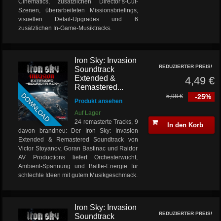
Cinematics, zusätzlichen Director’s-Cut-
Szenen, überarbeiteten Missionsbriefings,
visuellen Detail-Upgrades und 6
zusätzlichen In-Game-Musiktracks.
Iron Sky: Invasion
REDUZIERTER PREIS!
Soundtrack
Extended &
4,49 €
Remastered...
DOWNLOAD
5,98 €
-25%
Produkt ansehen
Auf Lager
24 remasterte Tracks, 9
In den Korb
davon brandneu: Der Iron Sky: Invasion
Extended & Remastered Soundtrack von
Victor Stoyanov, Goran Bastinac und Raidor
AV Productions liefert Orchesterwucht,
Ambient-Spannung und Battle-Energie für
schlechte Ideen mit gutem Musikgeschmack.
Iron Sky: Invasion
REDUZIERTER PREIS!
Soundtrack