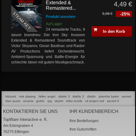
Extended &
4,49 €
Remastered...
STEAM KEY
5,98 €
-25%
Produkt ansehen
Auf Lager
24 remasterte Tracks, 9
In den Korb
davon brandneu: Der Iron Sky: Invasion
Extended & Remastered Soundtrack von
Victor Stoyanov, Goran Bastinac und Raidor
AV Productions liefert Orchesterwucht,
Ambient-Spannung und Battle-Energie für
schlechte Ideen mit gutem Musikgeschmack.
blizzard
role playing
fallen angel
diablo 3
diablo 2
diablo
piranhia bytes
sacred
titan quest
arcania
gothic
rpg
skyrim
elder scrolls
cd project red
sacred 4
KONTAKTIEREN SIE UNS
IHR KUNDENBEREICH
TopWare Interactive e. K.
Ihre Bestellungen
Am Erlengraben 4
Ihre Gutschriften
76275 Ettlingen