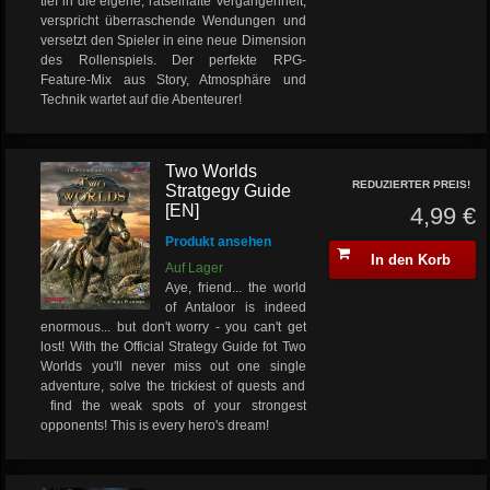
tief in die eigene, rätselhafte Vergangenheit,
verspricht überraschende Wendungen und
versetzt den Spieler in eine neue Dimension
des Rollenspiels. Der perfekte RPG-
Feature-Mix aus Story, Atmosphäre und
Technik wartet auf die Abenteurer!
Two Worlds
REDUZIERTER PREIS!
Stratgegy Guide
[EN]
4,99 €
Produkt ansehen
In den Korb
Auf Lager
Aye, friend... the world
of Antaloor is indeed
enormous... but don't worry - you can't get
lost! With the Official Strategy Guide fot Two
Worlds you'll never miss out one single
adventure, solve the trickiest of quests and
find the weak spots of your strongest
opponents! This is every hero's dream!