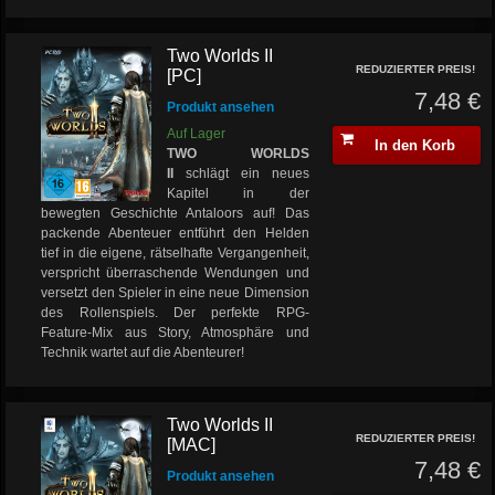
Two Worlds II
REDUZIERTER PREIS!
[PC]
7,48 €
Produkt ansehen
Auf Lager
In den Korb
TWO WORLDS
II
schlägt ein neues
Kapitel in der
bewegten Geschichte Antaloors auf! Das
packende Abenteuer entführt den Helden
tief in die eigene, rätselhafte Vergangenheit,
verspricht überraschende Wendungen und
versetzt den Spieler in eine neue Dimension
des Rollenspiels. Der perfekte RPG-
Feature-Mix aus Story, Atmosphäre und
Technik wartet auf die Abenteurer!
Two Worlds II
REDUZIERTER PREIS!
[MAC]
7,48 €
Produkt ansehen