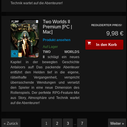
Technik wartet auf die Abenteurer!
Two Worlds II
REDUZIERTER PREIS!
Premium [PC |
Mac]
9,98 €
Produkt ansehen
In den Korb
Auf Lager
TWO WORLDS
II
schlägt ein neues
Kapitel in der bewegten Geschichte
Antaloors auf! Das packende Abenteuer
entführt den Helden tief in die eigene,
rätselhafte Vergangenheit, verspricht
überraschende Wendungen und versetzt
den Spieler in eine neue Dimension des
Rollenspiels. Der perfekte RPG-Feature-Mix
aus Story, Atmosphäre und Technik wartet
auf die Abenteurer!
« Zurück
1
2
3
7
Weiter »
...