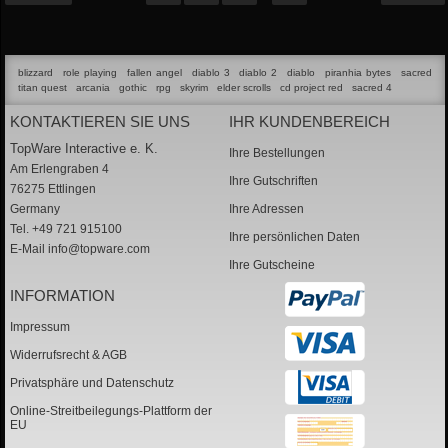
blizzard
role playing
fallen angel
diablo 3
diablo 2
diablo
piranhia bytes
sacred
titan quest
arcania
gothic
rpg
skyrim
elder scrolls
cd project red
sacred 4
KONTAKTIEREN SIE UNS
IHR KUNDENBEREICH
TopWare Interactive e. K.
Ihre Bestellungen
Am Erlengraben 4
Ihre Gutschriften
76275 Ettlingen
Germany
Ihre Adressen
Tel. +49 721 915100
Ihre persönlichen Daten
E-Mail
info@topware.com
Ihre Gutscheine
INFORMATION
Impressum
Widerrufsrecht & AGB
Privatsphäre und Datenschutz
Online-Streitbeilegungs-Plattform der
EU