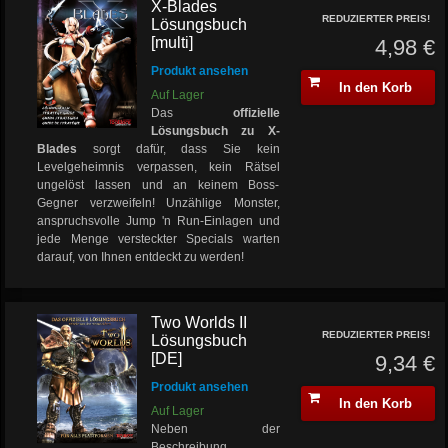
X-Blades
REDUZIERTER PREIS!
Lösungsbuch
[multi]
4,98 €
Produkt ansehen
In den Korb
Auf Lager
Das
offizielle
Lösungsbuch zu X-
Blades
sorgt dafür, dass Sie kein
Levelgeheimnis verpassen, kein Rätsel
ungelöst lassen und an keinem Boss-
Gegner verzweifeln! Unzählige Monster,
anspruchsvolle Jump 'n Run-Einlagen und
jede Menge versteckter Specials warten
darauf, von Ihnen entdeckt zu werden!
Two Worlds II
REDUZIERTER PREIS!
Lösungsbuch
[DE]
9,34 €
Produkt ansehen
In den Korb
Auf Lager
Neben der
Beschreibung