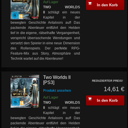
Auf Lager
In den Korb
TWO WORLDS
II
schlägt ein neues
Kapitel in der
bewegten Geschichte Antaloors auf! Das
packende Abenteuer entführt den Helden
tief in die eigene, rätselhafte Vergangenheit,
verspricht überraschende Wendungen und
versetzt den Spieler in eine neue Dimension
des Rollenspiels. Der perfekte RPG-
Feature-Mix aus Story, Atmosphäre und
Technik wartet auf die Abenteurer!
Two Worlds II
REDUZIERTER PREIS!
[PS3]
14,61 €
Produkt ansehen
Auf Lager
In den Korb
TWO WORLDS
II
schlägt ein neues
Kapitel in der
bewegten Geschichte Antaloors auf! Das
packende Abenteuer entführt den Helden