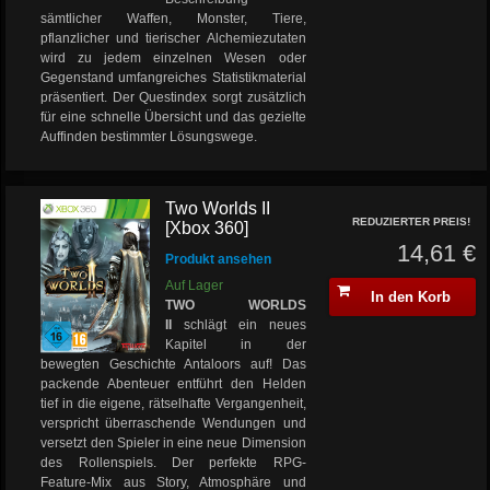
sämtlicher Waffen, Monster, Tiere,
pflanzlicher und tierischer Alchemiezutaten
wird zu jedem einzelnen Wesen oder
Gegenstand umfangreiches Statistikmaterial
präsentiert. Der Questindex sorgt zusätzlich
für eine schnelle Übersicht und das gezielte
Auffinden bestimmter Lösungswege.
Two Worlds II
REDUZIERTER PREIS!
[Xbox 360]
14,61 €
Produkt ansehen
Auf Lager
In den Korb
TWO WORLDS
II
schlägt ein neues
Kapitel in der
bewegten Geschichte Antaloors auf! Das
packende Abenteuer entführt den Helden
tief in die eigene, rätselhafte Vergangenheit,
verspricht überraschende Wendungen und
versetzt den Spieler in eine neue Dimension
des Rollenspiels. Der perfekte RPG-
Feature-Mix aus Story, Atmosphäre und