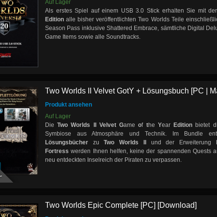
Auf Lager
Als erstes Spiel auf einem USB 3.0 Stick erhalten Sie mit de
Edition
alle bisher veröffentlichten Two Worlds Teile einschließ
Season Pass inklusive Shattered Embrace, sämtliche Digital Delux
Game Items sowie alle Soundtracks.
Two Worlds II Velvet GotY + Lösungsbuch [PC | Ma
Produkt ansehen
Auf Lager
Die
Two Worlds II Velvet G
ame
o
f
t
he
Y
ear
Edition
bietet d
Symbiose aus Atmosphäre und Technik. Im Bundle ent
Lösungsbücher
zu
Two Worlds II
und der Erweiterung
Fortress
werden Ihnen helfen, keine der spannenden Quests a
Y
neu entdeckten Inselreich der Piraten zu verpassen.
Two Worlds Epic Complete [PC] [Download]