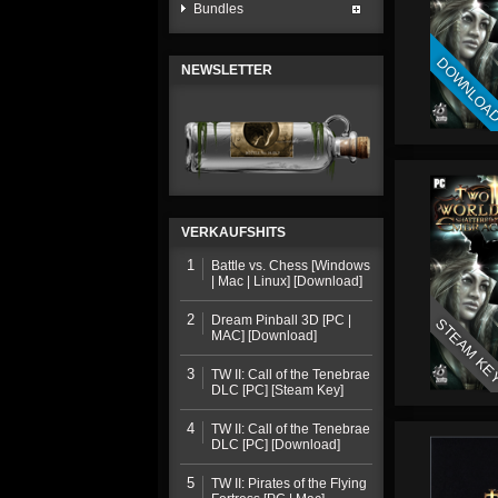
Bundles
DOWNLOA
NEWSLETTER
VERKAUFSHITS
1
Battle vs. Chess [Windows
| Mac | Linux] [Download]
2
Dream Pinball 3D [PC |
STEAM KE
MAC] [Download]
3
TW II: Call of the Tenebrae
DLC [PC] [Steam Key]
4
TW II: Call of the Tenebrae
DLC [PC] [Download]
5
TW II: Pirates of the Flying