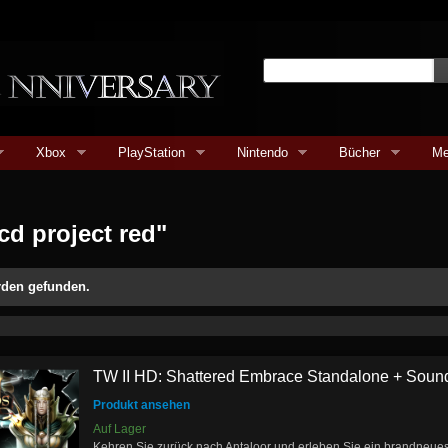
Xbox
PlayStation
Nintendo
Bücher
Me
cd project red"
urden gefunden.
TW II HD: Shattered Embrace Standalone + Soundt
Produkt ansehen
Auf Lager
Kehren Sie zurück nach Antaloor und erleben Sie ein brandneues