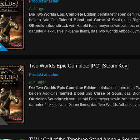
Produkt ansehen
Auf Lager
Die
Two Worlds Epic Complete Edition
beinhaltet neben dem Tw
beiden Add-Ons
Tainted Blood
und
Curse of Souls
, das
Dig
Offiziellen Soundtrack
von Harold Faltermeyer sowie zahlreich
darunter 4 exklusive In-Game Items, das Two Worlds Artbook uvm
D
Two Worlds Epic Complete [PC] [Steam Key]
Produkt ansehen
Auf Lager
Die
Two Worlds Epic Complete Edition
beinhaltet neben dem Tw
beiden Add-Ons
Tainted Blood
und
Curse of Souls
, das
Dig
Offiziellen Soundtrack
von Harold Faltermeyer sowie zahlreich
darunter 4 exklusive In-Game Items, das Two Worlds Artbook uvm
Y
TW II: Call of the Tenebrae Stand Alone + Soundtra