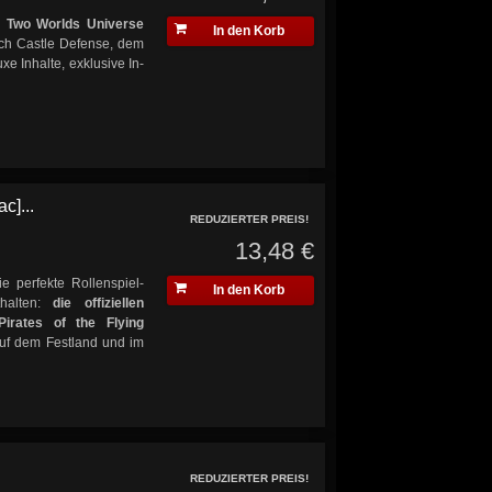
r
Two Worlds Universe
In den Korb
lich Castle Defense, dem
e Inhalte, exklusive In-
c]...
REDUZIERTER PREIS!
13,48 €
ie perfekte Rollenspiel-
In den Korb
halten:
die offiziellen
Pirates of the Flying
uf dem Festland und im
REDUZIERTER PREIS!