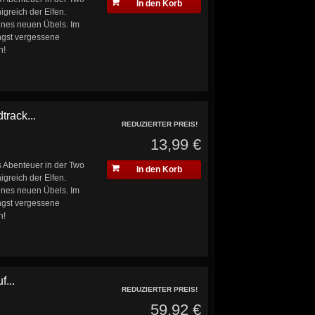
In den Korb
greich der Elfen.
ines neuen Übels. Im
ängst vergessene
n!
rack...
REDUZIERTER PREIS!
13,99 €
 Abenteuer in der Two
In den Korb
greich der Elfen.
ines neuen Übels. Im
ängst vergessene
n!
...
REDUZIERTER PREIS!
59,92 €