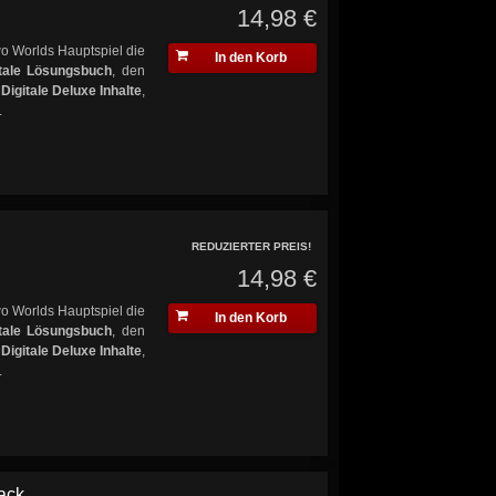
14,98 €
o Worlds Hauptspiel die
In den Korb
itale Lösungsbuch
, den
e
Digitale Deluxe Inhalte
,
.
REDUZIERTER PREIS!
14,98 €
o Worlds Hauptspiel die
In den Korb
itale Lösungsbuch
, den
e
Digitale Deluxe Inhalte
,
.
ck...