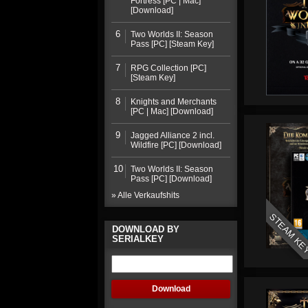
Fortress [PC | Mac]
[Download]
6
Two Worlds II: Season
Pass [PC] [Steam Key]
7
RPG Collection [PC]
[Steam Key]
8
Knights and Merchants
[PC | Mac] [Download]
9
Jagged Alliance 2 incl.
Wildfire [PC] [Download]
10
Two Worlds II: Season
Pass [PC] [Download]
» Alle Verkaufshits
STEAM KE
DOWNLOAD BY
SERIALKEY