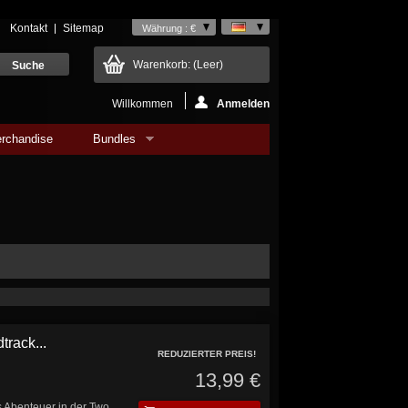
Kontakt
Sitemap
Währung : €
Warenkorb:
(Leer)
Willkommen
Anmelden
rchandise
Bundles
rack...
REDUZIERTER PREIS!
13,99 €
 Abenteuer in der Two