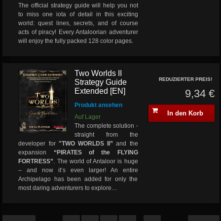
The official strategy guide will help you not
to miss one iota of detail in this exciting
world: quest lines, secrets, and of course
acts of piracy! Every Antaloorian adventurer
will enjoy the fully packed 128 color pages.
Two Worlds II
REDUZIERTER PREIS!
Strategy Guide
Extended [EN]
9,34 €
Produkt ansehen
In den Korb
Auf Lager
The complete solution -
straight from the
developer for
"TWO WORLDS II”
and the
expansion
“PIRATES of the FLYING
FORTRESS”
.
The world of Antaloor is huge
– and now it’s even larger! An entire
Archipelago has been added for only the
most daring adventurers to explore…