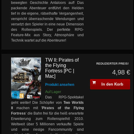
bewegten Geschichte Antaloors auf! Das
packende Abenteuer entführt den Helden
tief in die eigene, rätselhafte Vergangenheit,
verspricht überraschende Wendungen und
versetzt den Spieler in eine neue Dimension
des Rollenspiels. Der perfekte RPG-
Feature-Mix aus Story, Atmosphäre und
Technik wartet auf die Abenteurer!
TW II: Pirates of
REDUZIERTER PREIS!
the Flying
Fortress [PC |
4,98 €
Mac]
In den Korb
Produkt ansehen
Auf Lager
Das RPG-Spektakel
geht weiter! Die Schöpfer von
Two Worlds
II
machen mit '
Pirates of the Flying
Fortress
' die Bahn frei für die heiß erwartete
Erweiterung zum Rollenspielhit 2010.
Weltweit über 5 Millionen verkaufte Spiele
und eine riesige Fancommunity sind