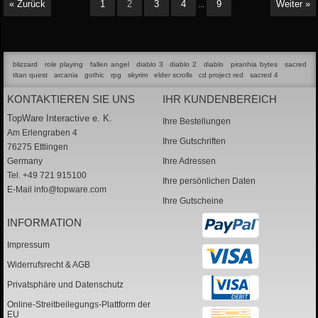
« Zurück
1
2
3
4
9
Weiter »
...
blizzard
role playing
fallen angel
diablo 3
diablo 2
diablo
piranhia bytes
sacred
titan quest
arcania
gothic
rpg
skyrim
elder scrolls
cd project red
sacred 4
KONTAKTIEREN SIE UNS
IHR KUNDENBEREICH
TopWare Interactive e. K.
Ihre Bestellungen
Am Erlengraben 4
Ihre Gutschriften
76275 Ettlingen
Germany
Ihre Adressen
Tel. +49 721 915100
Ihre persönlichen Daten
E-Mail
info@topware.com
Ihre Gutscheine
INFORMATION
Impressum
Widerrufsrecht & AGB
Privatsphäre und Datenschutz
Online-Streitbeilegungs-Plattform der
EU