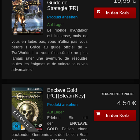
19,99 €
Guide de
Stratégie [FR]
In den Korb
Produkt ansehen
Auf Lager
Le monde d’Antaloor
est immense, mais ne
vous en faites pas, vous n’allez pas vous
perdre ! Grâce au guide officiel de «
TwoWorlds II », vous êtes sûr de ne plus
jamais rater une aventure, de résoudre
toutes les énigmes et de vaincre tous vos
adversaires !
Enclave Gold
REDUZIERTER PREIS!
[PC] [Steam Key]
4,54 €
Produkt ansehen
STEAM KEY
Auf Lager
In den Korb
Erleben Sie mit
der
ENCLAVE
GOLD
Edition einen
packenden Genremix aus den besten Beat