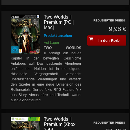
Two Worlds II
REDUZIERTER PREIS!
Premium [PC |
Mac]
9,98 €
Produkt ansehen
In den Korb
Auf Lager
TWO WORLDS
II
schlägt ein neues
Kapitel in der bewegten Geschichte
Antaloors auf! Das packende Abenteuer
entführt den Helden tief in die eigene,
rätselhafte Vergangenheit, verspricht
überraschende Wendungen und versetzt
den Spieler in eine neue Dimension des
Rollenspiels. Der perfekte RPG-Feature-Mix
aus Story, Atmosphäre und Technik wartet
auf die Abenteurer!
Two Worlds II
REDUZIERTER PREIS!
Premium [Xbox
360]