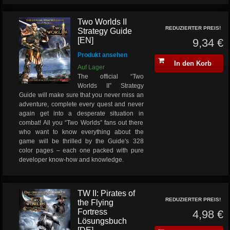
Two Worlds II
REDUZIERTER PREIS!
Strategy Guide
[EN]
9,34 €
Produkt ansehen
In den Korb
Auf Lager
The official “Two
Worlds II” Strategy
Guide will make sure that you never miss an
adventure, complete every quest and never
again get into a desperate situation in
combat! All you “Two Worlds” fans out there
who want to know everything about the
game will be thrilled by the Guide's 328
color pages – each one packed with pure
developer know-how and knowledge.
TW II: Pirates of
REDUZIERTER PREIS!
the Flying
Fortress
4,98 €
Lösungsbuch