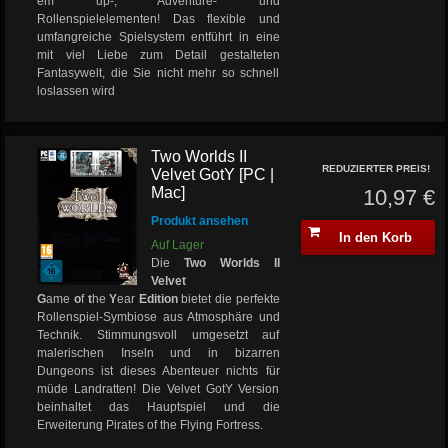
em up-, Adventure- und
Rollenspielelementen! Das flexible und
umfangreiche Spielsystem entführt in eine
mit viel Liebe zum Detail gestalteten
Fantasywelt, die Sie nicht mehr so schnell
loslassen wird
Two Worlds II
REDUZIERTER PREIS!
Velvet GotY [PC |
Mac]
10,97 €
Produkt ansehen
In den Korb
Auf Lager
Die
Two Worlds II
Velvet
G
ame
o
f
t
he
Y
ear
Edition
bietet die perfekte
Rollenspiel-Symbiose aus Atmosphäre und
Technik. Stimmungsvoll umgesetzt auf
malerischen Inseln und in bizarren
Dungeons ist dieses Abenteuer nichts für
müde Landratten! Die Velvet GotY Version
beinhaltet das Hauptspiel und die
Erweiterung Pirates of the Flying Fortress.