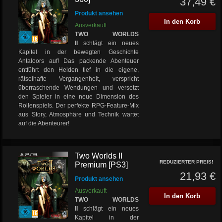
37,49 €
Produkt ansehen
In den Korb
Ausverkauft
TWO WORLDS
II
schlägt ein neues
Kapitel in der bewegten Geschichte
Antaloors auf! Das packende Abenteuer
entführt den Helden tief in die eigene,
rätselhafte Vergangenheit, verspricht
überraschende Wendungen und versetzt
den Spieler in eine neue Dimension des
Rollenspiels. Der perfekte RPG-Feature-Mix
aus Story, Atmosphäre und Technik wartet
auf die Abenteurer!
Two Worlds II
REDUZIERTER PREIS!
Premium [PS3]
21,93 €
Produkt ansehen
Ausverkauft
In den Korb
TWO WORLDS
II
schlägt ein neues
Kapitel in der