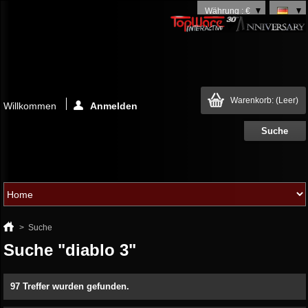
Währung : €
Warenkorb:
(Leer)
Willkommen
Anmelden
>
Suche
Suche "diablo 3"
97 Treffer wurden gefunden.