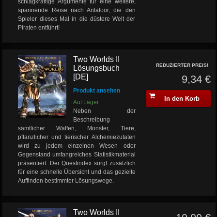
schlagkräftige Argumente für eine weitere,
spannende Reise nach Antaloor, die den
Spieler dieses Mal in die düstere Welt der
Piraten entführt!
Two Worlds II
REDUZIERTER PREIS!
Lösungsbuch
[DE]
9,34 €
Produkt ansehen
In den Korb
Auf Lager
Neben der
Beschreibung
sämtlicher Waffen, Monster, Tiere,
pflanzlicher und tierischer Alchemiezutaten
wird zu jedem einzelnen Wesen oder
Gegenstand umfangreiches Statistikmaterial
präsentiert. Der Questindex sorgt zusätzlich
für eine schnelle Übersicht und das gezielte
Auffinden bestimmter Lösungswege.
Two Worlds II