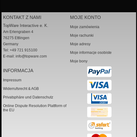
KONTAKT Z NAMI
MOJE KONTO
TopWare Interactive e. K.
Moje zamówienia
Am Erlengraben 4
Moje rachunki
76275 Ettlingen
Germany
Moje adresy
Tel: +49 721 915100
Moje informacje osobiste
E-mail:
info@topware.com
Moje bony
INFORMACJA
Impressum
Widerrufsrecht & AGB
Privatsphäre und Datenschutz
Online Dispute Resolution Plattform of
the EU