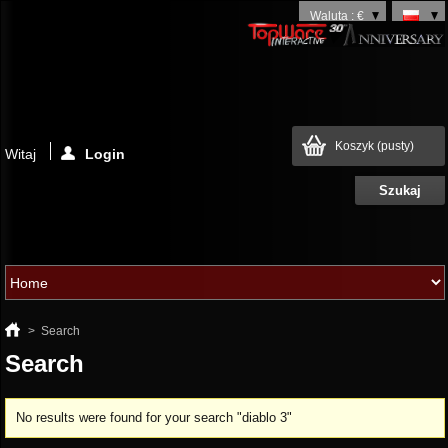
Waluta : €
Koszyk
(pusty)
Witaj
Login
>
Search
Search
No results were found for your search "diablo 3"