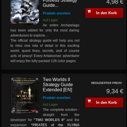
Fortress Strategy
4,98 €
Guide...
In den Korb
Produkt ansehen
Auf Lager
An entire Archipelago
has been added for only the most daring
adventurers to explore…
The official strategy guide will help you not
to miss one iota of detail in this exciting
world: quest lines, secrets, and of course
acts of piracy! Every Antaloorian adventurer
will enjoy the fully packed 128 color pages.
Two Worlds II
REDUZIERTER PREIS!
Strategy Guide
Extended [EN]
9,34 €
Produkt ansehen
In den Korb
Auf Lager
The complete solution -
straight from the
developer for
"TWO WORLDS II”
and the
expansion
“PIRATES of the FLYING