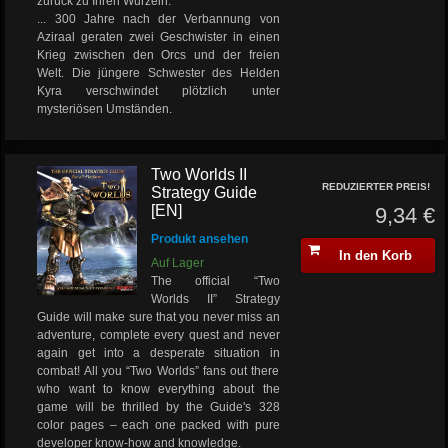
zurück zu Ihren Wurzeln.
... 300 Jahre nach der Verbannung von
Aziraal geraten zwei Geschwister in einen
Krieg zwischen den Orcs und der freien
Welt. Die jüngere Schwester des Helden
Kyra verschwindet plötzlich unter
mysteriösen Umständen.
Two Worlds II
REDUZIERTER PREIS!
Strategy Guide
[EN]
9,34 €
Produkt ansehen
In den Korb
Auf Lager
The official “Two
Worlds II” Strategy
Guide will make sure that you never miss an
adventure, complete every quest and never
again get into a desperate situation in
combat! All you “Two Worlds” fans out there
who want to know everything about the
game will be thrilled by the Guide's 328
color pages – each one packed with pure
developer know-how and knowledge.