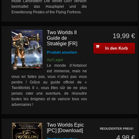
müde Landratten! Die Velvet GotY Version
beinhaltet das Hauptspiel und die
Erweiterung Pirates of the Flying Fortress.
Two Worlds II
19,99 €
Guide de
Stratégie [FR]
In den Korb
Produkt ansehen
Auf Lager
Le monde d’Antaloor
est immense, mais ne
vous en faites pas, vous n’allez pas vous
perdre ! Grâce au guide officiel de «
TwoWorlds II », vous êtes sûr de ne plus
jamais rater une aventure, de résoudre
toutes les énigmes et de vaincre tous vos
adversaires !
Two Worlds Epic
REDUZIERTER PREIS!
[PC] [Download]
4,98 €