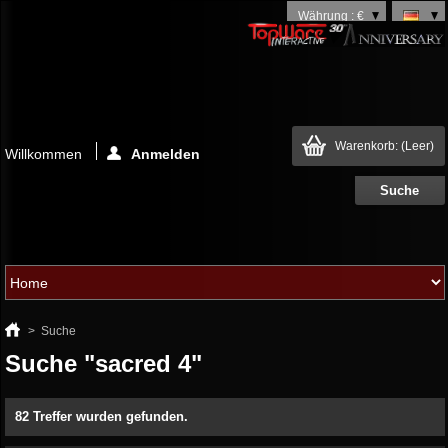
Währung : €
Warenkorb:
(Leer)
Willkommen
Anmelden
>
Suche
Suche "sacred 4"
82 Treffer wurden gefunden.