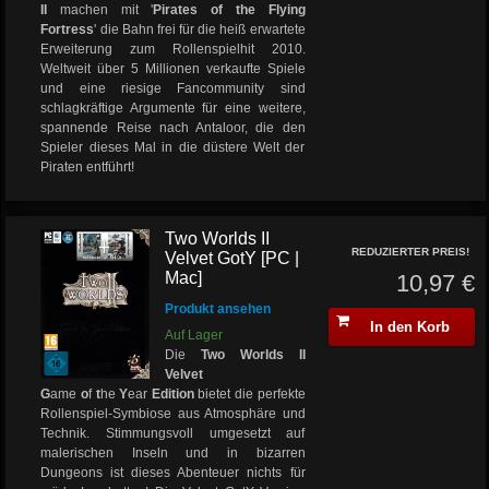
II
machen mit '
Pirates of the Flying
Fortress
' die Bahn frei für die heiß erwartete
Erweiterung zum Rollenspielhit 2010.
Weltweit über 5 Millionen verkaufte Spiele
und eine riesige Fancommunity sind
schlagkräftige Argumente für eine weitere,
spannende Reise nach Antaloor, die den
Spieler dieses Mal in die düstere Welt der
Piraten entführt!
Two Worlds II
REDUZIERTER PREIS!
Velvet GotY [PC |
Mac]
10,97 €
Produkt ansehen
In den Korb
Auf Lager
Die
Two Worlds II
Velvet
G
ame
o
f
t
he
Y
ear
Edition
bietet die perfekte
Rollenspiel-Symbiose aus Atmosphäre und
Technik. Stimmungsvoll umgesetzt auf
malerischen Inseln und in bizarren
Dungeons ist dieses Abenteuer nichts für