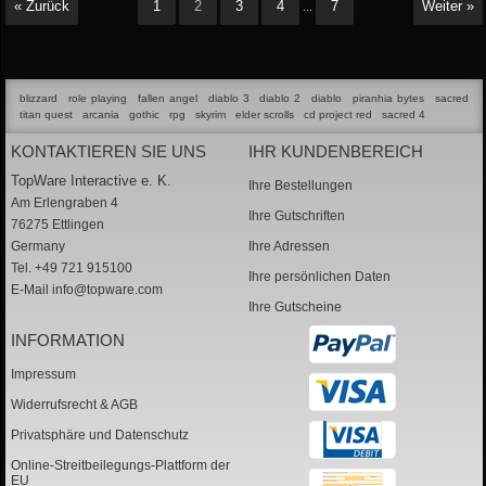
« Zurück
1
2
3
4
7
Weiter »
...
blizzard
role playing
fallen angel
diablo 3
diablo 2
diablo
piranhia bytes
sacred
titan quest
arcania
gothic
rpg
skyrim
elder scrolls
cd project red
sacred 4
KONTAKTIEREN SIE UNS
IHR KUNDENBEREICH
TopWare Interactive e. K.
Ihre Bestellungen
Am Erlengraben 4
Ihre Gutschriften
76275 Ettlingen
Germany
Ihre Adressen
Tel. +49 721 915100
Ihre persönlichen Daten
E-Mail
info@topware.com
Ihre Gutscheine
INFORMATION
Impressum
Widerrufsrecht & AGB
Privatsphäre und Datenschutz
Online-Streitbeilegungs-Plattform der
EU