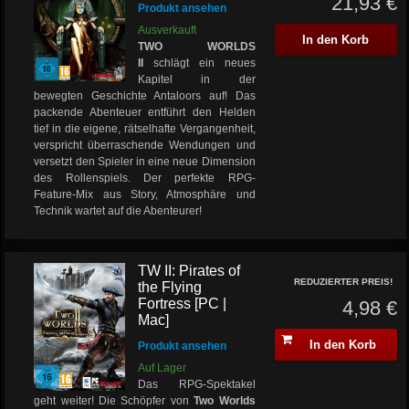
21,93 €
Produkt ansehen
Ausverkauft
In den Korb
TWO WORLDS
II
schlägt ein neues
Kapitel in der
bewegten Geschichte Antaloors auf! Das
packende Abenteuer entführt den Helden
tief in die eigene, rätselhafte Vergangenheit,
verspricht überraschende Wendungen und
versetzt den Spieler in eine neue Dimension
des Rollenspiels. Der perfekte RPG-
Feature-Mix aus Story, Atmosphäre und
Technik wartet auf die Abenteurer!
TW II: Pirates of
REDUZIERTER PREIS!
the Flying
Fortress [PC |
4,98 €
Mac]
In den Korb
Produkt ansehen
Auf Lager
Das RPG-Spektakel
geht weiter! Die Schöpfer von
Two Worlds