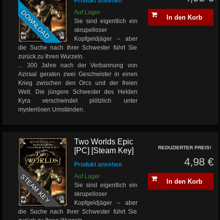
Produkt ansehen
DOWNLOAD
Auf Lager
In den Korb
Sie sind eigentlich ein
skrupelloser
Kopfgeldjäger – aber
die Suche nach Ihrer Schwester führt Sie
zurück zu Ihren Wurzeln.
... 300 Jahre nach der Verbannung von
Aziraal geraten zwei Geschwister in einen
Krieg zwischen den Orcs und der freien
Welt. Die jüngere Schwester des Helden
Kyra verschwindet plötzlich unter
mysteriösen Umständen.
Two Worlds Epic
REDUZIERTER PREIS!
[PC] [Steam Key]
4,98 €
Produkt ansehen
STEAM KEY
Auf Lager
In den Korb
Sie sind eigentlich ein
skrupelloser
Kopfgeldjäger – aber
die Suche nach Ihrer Schwester führt Sie