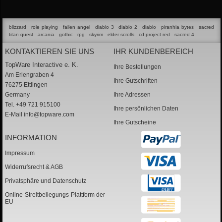
blizzard
role playing
fallen angel
diablo 3
diablo 2
diablo
piranhia bytes
sacred
titan quest
arcania
gothic
rpg
skyrim
elder scrolls
cd project red
sacred 4
KONTAKTIEREN SIE UNS
IHR KUNDENBEREICH
TopWare Interactive e. K.
Ihre Bestellungen
Am Erlengraben 4
Ihre Gutschriften
76275 Ettlingen
Germany
Ihre Adressen
Tel. +49 721 915100
Ihre persönlichen Daten
E-Mail
info@topware.com
Ihre Gutscheine
INFORMATION
Impressum
Widerrufsrecht & AGB
Privatsphäre und Datenschutz
Online-Streitbeilegungs-Plattform der
EU