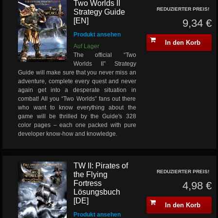
Two Worlds II
REDUZIERTER PREIS!
Strategy Guide
[EN]
9,34 €
Produkt ansehen
In den Korb
Auf Lager
The official “Two
Worlds II” Strategy
Guide will make sure that you never miss an
adventure, complete every quest and never
again get into a desperate situation in
combat! All you “Two Worlds” fans out there
who want to know everything about the
game will be thrilled by the Guide's 328
color pages – each one packed with pure
developer know-how and knowledge.
TW II: Pirates of
REDUZIERTER PREIS!
the Flying
Fortress
4,98 €
Lösungsbuch
[DE]
In den Korb
Produkt ansehen