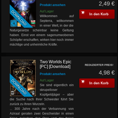
2,49 €
Produkt ansehen
DOWNLOAD
Auf Lager
In den Korb
Willkommen auf
Septerra, willkommen
in einer Welt, in der die
Naturgesetze scheinbar keine Geltung
haben. Einst von einem sagenumwobenen
Schöpfer erschaffen, wirken hier noch immer
mächtige und unheimliche Kräfte.
Two Worlds Epic
REDUZIERTER PREIS!
[PC] [Download]
4,98 €
Produkt ansehen
DOWNLOAD
Auf Lager
In den Korb
Sie sind eigentlich ein
skrupelloser
Kopfgeldjäger – aber
die Suche nach Ihrer Schwester führt Sie
zurück zu Ihren Wurzeln.
... 300 Jahre nach der Verbannung von
Aziraal geraten zwei Geschwister in einen