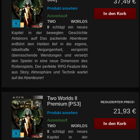
37,49 €
Produkt ansehen
In den Korb
Ausverkauft
TWO WORLDS
II
schlägt ein neues
Kapitel in der bewegten Geschichte
Antaloors auf! Das packende Abenteuer
entführt den Helden tief in die eigene,
rätselhafte Vergangenheit, verspricht
überraschende Wendungen und versetzt
den Spieler in eine neue Dimension des
Rollenspiels. Der perfekte RPG-Feature-Mix
aus Story, Atmosphäre und Technik wartet
auf die Abenteurer!
Two Worlds II
REDUZIERTER PREIS!
Premium [PS3]
21,93 €
Produkt ansehen
Ausverkauft
In den Korb
TWO WORLDS
II
schlägt ein neues
Kapitel in der