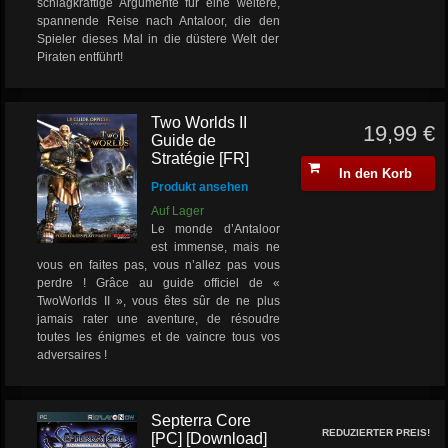
schlagkräftige Argumente für eine weitere,
spannende Reise nach Antaloor, die den
Spieler dieses Mal in die düstere Welt der
Piraten entführt!
Two Worlds II
19,99 €
Guide de
Stratégie [FR]
In den Korb
Produkt ansehen
Auf Lager
Le monde d’Antaloor
est immense, mais ne
vous en faites pas, vous n’allez pas vous
perdre ! Grâce au guide officiel de «
TwoWorlds II », vous êtes sûr de ne plus
jamais rater une aventure, de résoudre
toutes les énigmes et de vaincre tous vos
adversaires !
Septerra Core
REDUZIERTER PREIS!
[PC] [Download]