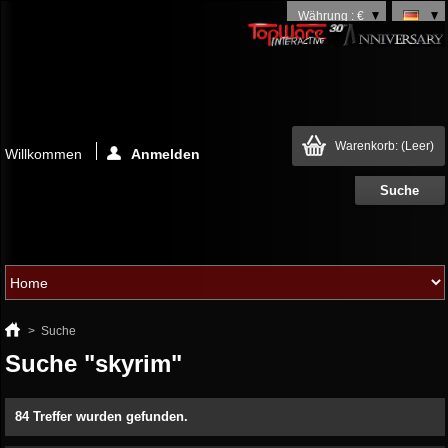
Währung : €
Warenkorb:
(Leer)
Willkommen
Anmelden
>
Suche
Suche "skyrim"
84 Treffer wurden gefunden.