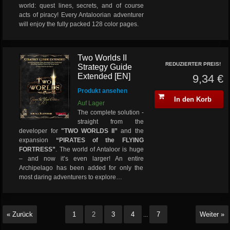
world: quest lines, secrets, and of course
acts of piracy! Every Antaloorian adventurer
will enjoy the fully packed 128 color pages.
Two Worlds II
REDUZIERTER PREIS!
Strategy Guide
Extended [EN]
9,34 €
Produkt ansehen
In den Korb
Auf Lager
The complete solution -
straight from the
developer for
"TWO WORLDS II”
and the
expansion
“PIRATES of the FLYING
FORTRESS”
.
The world of Antaloor is huge
– and now it’s even larger! An entire
Archipelago has been added for only the
most daring adventurers to explore…
« Zurück
1
2
3
4
7
Weiter »
...