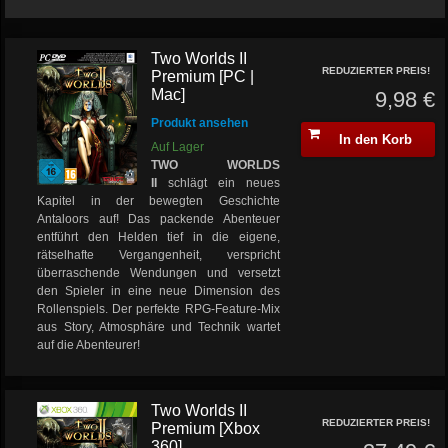
Two Worlds II
REDUZIERTER PREIS!
Premium [PC |
Mac]
9,98 €
Produkt ansehen
In den Korb
Auf Lager
TWO WORLDS
II
schlägt ein neues
Kapitel in der bewegten Geschichte
Antaloors auf! Das packende Abenteuer
entführt den Helden tief in die eigene,
rätselhafte Vergangenheit, verspricht
überraschende Wendungen und versetzt
den Spieler in eine neue Dimension des
Rollenspiels. Der perfekte RPG-Feature-Mix
aus Story, Atmosphäre und Technik wartet
auf die Abenteurer!
Two Worlds II
REDUZIERTER PREIS!
Premium [Xbox
360]