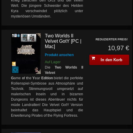
Krieg zwischen den Orcs und der freien
Welt. Die jüngere Schwester des Helden
Kyra verschwindet plötzlich unter
mysteriösen Umständen.
Two Worlds II
REDUZIERTER PREIS!
Velvet GotY [PC |
Mac]
10,97 €
Produkt ansehen
In den Korb
Auf Lager
Die
Two Worlds II
Velvet
G
ame
o
f
t
he
Y
ear
Edition
bietet die perfekte
Rollenspiel-Symbiose aus Atmosphäre und
Technik. Stimmungsvoll umgesetzt auf
malerischen Inseln und in bizarren
Dungeons ist dieses Abenteuer nichts für
müde Landratten! Die Velvet GotY Version
beinhaltet das Hauptspiel und die
Erweiterung Pirates of the Flying Fortress.