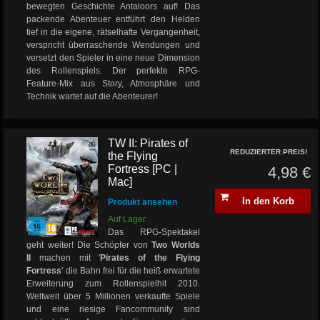
bewegten Geschichte Antaloors auf! Das
packende Abenteuer entführt den Helden
tief in die eigene, rätselhafte Vergangenheit,
verspricht überraschende Wendungen und
versetzt den Spieler in eine neue Dimension
des Rollenspiels. Der perfekte RPG-
Feature-Mix aus Story, Atmosphäre und
Technik wartet auf die Abenteurer!
TW II: Pirates of
REDUZIERTER PREIS!
the Flying
Fortress [PC |
4,98 €
Mac]
In den Korb
Produkt ansehen
Auf Lager
Das RPG-Spektakel
geht weiter! Die Schöpfer von
Two Worlds
II
machen mit '
Pirates of the Flying
Fortress
' die Bahn frei für die heiß erwartete
Erweiterung zum Rollenspielhit 2010.
Weltweit über 5 Millionen verkaufte Spiele
und eine riesige Fancommunity sind