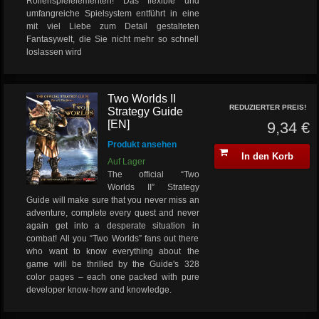
Rollenspielelementen! Das flexible und
umfangreiche Spielsystem entführt in eine
mit viel Liebe zum Detail gestalteten
Fantasywelt, die Sie nicht mehr so schnell
loslassen wird
Two Worlds II
REDUZIERTER PREIS!
Strategy Guide
[EN]
9,34 €
Produkt ansehen
In den Korb
Auf Lager
The official “Two
Worlds II” Strategy
Guide will make sure that you never miss an
adventure, complete every quest and never
again get into a desperate situation in
combat! All you “Two Worlds” fans out there
who want to know everything about the
game will be thrilled by the Guide's 328
color pages – each one packed with pure
developer know-how and knowledge.