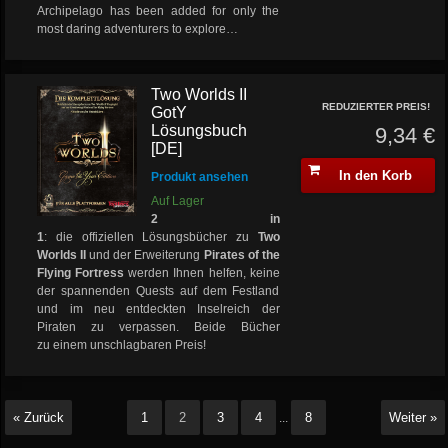
Archipelago has been added for only the
most daring adventurers to explore…
Two Worlds II
REDUZIERTER PREIS!
GotY
Lösungsbuch
9,34 €
[DE]
In den Korb
Produkt ansehen
Auf Lager
2 in
1
: die offiziellen Lösungsbücher zu
Two
Worlds II
und der Erweiterung
Pirates of the
Flying Fortress
werden Ihnen helfen, keine
der spannenden Quests auf dem Festland
und im neu entdeckten Inselreich der
Piraten zu verpassen. Beide Bücher
zu einem unschlagbaren Preis!
« Zurück
1
2
3
4
8
Weiter »
...