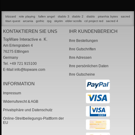
blizzard
role playing
fallen angel
diablo 3
diablo 2
diablo
piranhia bytes
sacred
titan quest
arcania
gothic
rpg
skyrim
elder scrolls
cd project red
sacred 4
KONTAKTIEREN SIE UNS
IHR KUNDENBEREICH
TopWare Interactive e. K.
Ihre Bestellungen
Am Erlengraben 4
Ihre Gutschriften
76275 Ettlingen
Germany
Ihre Adressen
Tel. +49 721 915100
Ihre persönlichen Daten
E-Mail
info@topware.com
Ihre Gutscheine
INFORMATION
Impressum
Widerrufsrecht & AGB
Privatsphäre und Datenschutz
Online-Streitbeilegungs-Plattform der
EU