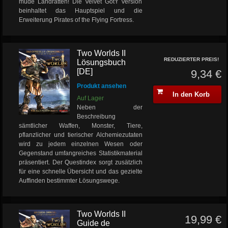
müde Landratten! Die Velvet GotY Version
beinhaltet das Hauptspiel und die
Erweiterung Pirates of the Flying Fortress.
Two Worlds II
REDUZIERTER PREIS!
Lösungsbuch
[DE]
9,34 €
Produkt ansehen
In den Korb
Auf Lager
Neben der
Beschreibung
sämtlicher Waffen, Monster, Tiere,
pflanzlicher und tierischer Alchemiezutaten
wird zu jedem einzelnen Wesen oder
Gegenstand umfangreiches Statistikmaterial
präsentiert. Der Questindex sorgt zusätzlich
für eine schnelle Übersicht und das gezielte
Auffinden bestimmter Lösungswege.
Two Worlds II
19,99 €
Guide de