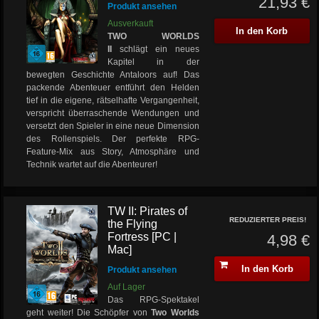
21,93 €
Produkt ansehen
Ausverkauft
In den Korb
TWO WORLDS
II
schlägt ein neues
Kapitel in der
bewegten Geschichte Antaloors auf! Das
packende Abenteuer entführt den Helden
tief in die eigene, rätselhafte Vergangenheit,
verspricht überraschende Wendungen und
versetzt den Spieler in eine neue Dimension
des Rollenspiels. Der perfekte RPG-
Feature-Mix aus Story, Atmosphäre und
Technik wartet auf die Abenteurer!
TW II: Pirates of
REDUZIERTER PREIS!
the Flying
Fortress [PC |
4,98 €
Mac]
In den Korb
Produkt ansehen
Auf Lager
Das RPG-Spektakel
geht weiter! Die Schöpfer von
Two Worlds