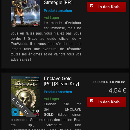
Stratégie [FR]
In den Korb
Produkt ansehen
Auf Lager
Le monde d’Antaloor
est immense, mais ne
vous en faites pas, vous n’allez pas vous
perdre ! Grâce au guide officiel de «
TwoWorlds II », vous êtes sûr de ne plus
jamais rater une aventure, de résoudre
toutes les énigmes et de vaincre tous vos
adversaires !
Enclave Gold
REDUZIERTER PREIS!
[PC] [Steam Key]
4,54 €
Produkt ansehen
STEAM KEY
Auf Lager
In den Korb
Erleben Sie mit
der
ENCLAVE
GOLD
Edition einen
packenden Genremix aus den besten Beat
em up-, Adventure- und