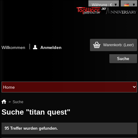
Währung : €
Warenkorb:
(Leer)
Willkommen
Anmelden
>
Suche
Suche "titan quest"
95 Treffer wurden gefunden.