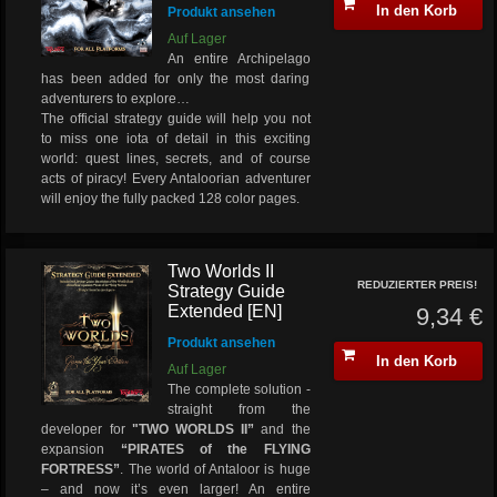
In den Korb
Produkt ansehen
Auf Lager
An entire Archipelago
has been added for only the most daring
adventurers to explore…
The official strategy guide will help you not
to miss one iota of detail in this exciting
world: quest lines, secrets, and of course
acts of piracy! Every Antaloorian adventurer
will enjoy the fully packed 128 color pages.
Two Worlds II
REDUZIERTER PREIS!
Strategy Guide
Extended [EN]
9,34 €
Produkt ansehen
In den Korb
Auf Lager
The complete solution -
straight from the
developer for
"TWO WORLDS II”
and the
expansion
“PIRATES of the FLYING
FORTRESS”
.
The world of Antaloor is huge
– and now it’s even larger! An entire