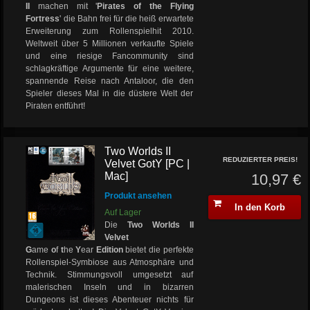
II
machen mit '
Pirates of the Flying
Fortress
' die Bahn frei für die heiß erwartete
Erweiterung zum Rollenspielhit 2010.
Weltweit über 5 Millionen verkaufte Spiele
und eine riesige Fancommunity sind
schlagkräftige Argumente für eine weitere,
spannende Reise nach Antaloor, die den
Spieler dieses Mal in die düstere Welt der
Piraten entführt!
Two Worlds II
REDUZIERTER PREIS!
Velvet GotY [PC |
Mac]
10,97 €
Produkt ansehen
In den Korb
Auf Lager
Die
Two Worlds II
Velvet
G
ame
o
f
t
he
Y
ear
Edition
bietet die perfekte
Rollenspiel-Symbiose aus Atmosphäre und
Technik. Stimmungsvoll umgesetzt auf
malerischen Inseln und in bizarren
Dungeons ist dieses Abenteuer nichts für