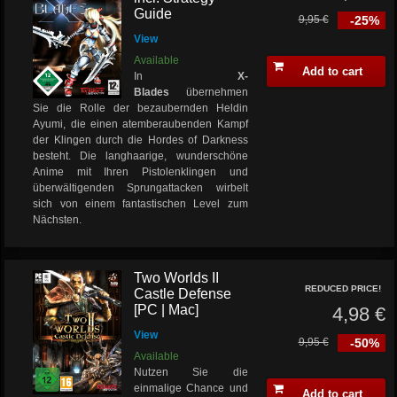
Guide
9,95 €
-25%
View
Available
Add to cart
In
X-
Blades
übernehmen
Sie die Rolle der bezaubernden Heldin
Ayumi, die einen atemberaubenden Kampf
der Klingen durch die Hordes of Darkness
besteht. Die langhaarige, wunderschöne
Anime mit Ihren Pistolenklingen und
überwältigenden Sprungattacken wirbelt
sich von einem fantastischen Level zum
Nächsten.
Two Worlds II
REDUCED PRICE!
Castle Defense
[PC | Mac]
4,98 €
View
9,95 €
-50%
Available
Nutzen Sie die
einmalige Chance und
Add to cart