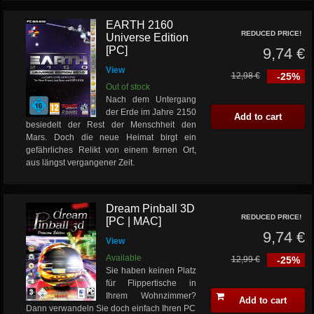
EARTH 2160
REDUCED PRICE!
Universe Edition
[PC]
9,74 €
View
12,98 €
-25%
Out of stock
Nach dem Untergang
der Erde im Jahre 2150
Add to cart
besiedelt der Rest der Menschheit den
Mars. Doch die neue Heimat birgt ein
gefährliches Relikt von einem fernen Ort,
aus längst vergangener Zeit.
Dream Pinball 3D
REDUCED PRICE!
[PC | MAC]
9,74 €
View
Available
12,99 €
-25%
Sie haben keinen Platz
für Flippertische in
Ihrem Wohnzimmer?
Add to cart
Dann verwandeln Sie doch einfach Ihren PC