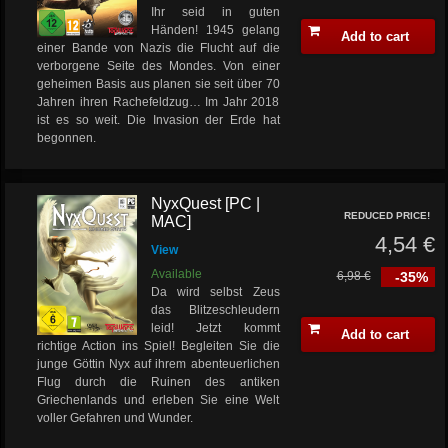
Ihr seid in guten
Händen! 1945 gelang
Add to cart
einer Bande von Nazis die Flucht auf die
verborgene Seite des Mondes. Von einer
geheimen Basis aus planen sie seit über 70
Jahren ihren Rachefeldzug… Im Jahr 2018
ist es so weit. Die Invasion der Erde hat
begonnen.
NyxQuest [PC |
REDUCED PRICE!
MAC]
4,54 €
View
Available
6,98 €
-35%
Da wird selbst Zeus
das Blitzeschleudern
leid! Jetzt kommt
Add to cart
richtige Action ins Spiel! Begleiten Sie die
junge Göttin Nyx auf ihrem abenteuerlichen
Flug durch die Ruinen des antiken
Griechenlands und erleben Sie eine Welt
voller Gefahren und Wunder.