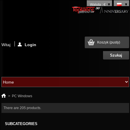
Waluta : €
Koszyk
(pusty)
Witaj
Login
>
PC Windows
There are 205 products.
SUBCATEGORIES