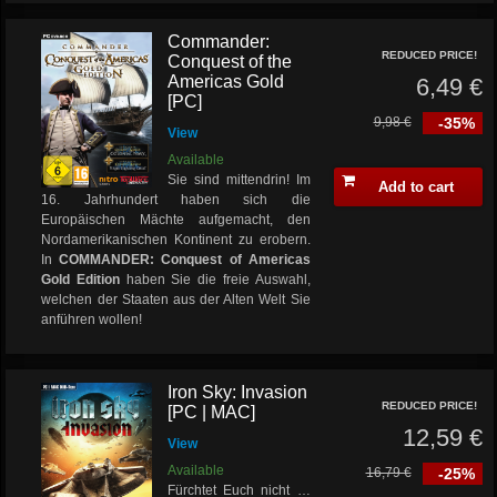
Commander:
REDUCED PRICE!
Conquest of the
Americas Gold
6,49 €
[PC]
9,98 €
-35%
View
Available
Sie sind mittendrin! Im
Add to cart
16. Jahrhundert haben sich die
Europäischen Mächte aufgemacht, den
Nordamerikanischen Kontinent zu erobern.
In
COMMANDER: Conquest of Americas
Gold Edition
haben Sie die freie Auswahl,
welchen der Staaten aus der Alten Welt Sie
anführen wollen!
Iron Sky: Invasion
REDUCED PRICE!
[PC | MAC]
12,59 €
View
Available
16,79 €
-25%
Fürchtet Euch nicht …