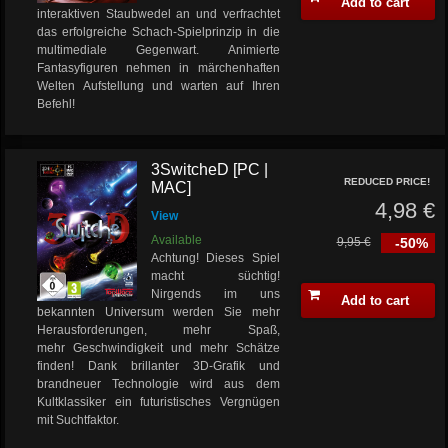
Add to cart
interaktiven Staubwedel an und verfrachtet
das erfolgreiche Schach-Spielprinzip in die
multimediale Gegenwart. Animierte
Fantasyfiguren nehmen in märchenhaften
Welten Aufstellung und warten auf Ihren
Befehl!
3SwitcheD [PC |
REDUCED PRICE!
MAC]
4,98 €
View
Available
9,95 €
-50%
Achtung! Dieses Spiel
macht süchtig!
Nirgends im uns
Add to cart
bekannten Universum werden Sie mehr
Herausforderungen, mehr Spaß,
mehr Geschwindigkeit und mehr Schätze
finden! Dank brillanter 3D-Grafik und
brandneuer Technologie wird aus dem
Kultklassiker ein futuristisches Vergnügen
mit Suchtfaktor.