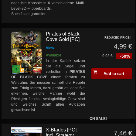
oder Ihre Konsole in 6 verschiedene Multi-
Level-3D-Flipperboards.
Suchtfaktor garantiert!
Pirates of Black
REDUCED PRICE!
Cove Gold [PC]
4,99 €
View
Available
9,98 €
-50%
In der Karibik setzen
Sie die Segel und
verhelfen in
PIRATES
Add to cart
OF BLACK COVE
einem Piraten zu
Weltruhm. Sie müssen schnell die Regeln
zum Erfolg lernen, dazu gehört es, dass Sie
erkennen, welche Männer wohl die
Richtigen für eine schlagkräftige Crew sind
und welches Schiff allen Aufgaben
gewachsen ist.
ON SALE!
X-Blades [PC]
7,46 €
incl. Strategy