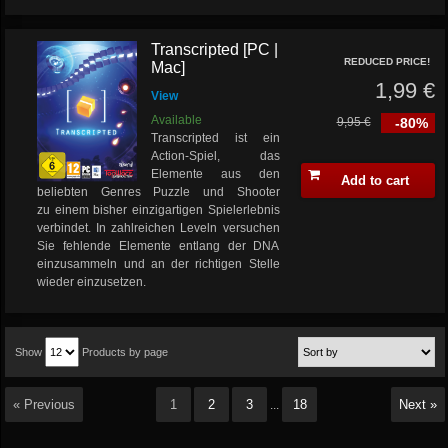
Transcripted [PC |
REDUCED PRICE!
Mac]
1,99 €
View
Available
9,95 €
-80%
Transcripted ist ein
Action-Spiel, das
Elemente aus den
Add to cart
beliebten Genres Puzzle und Shooter
zu einem bisher einzigartigen Spielerlebnis
verbindet. In zahlreichen Leveln versuchen
Sie fehlende Elemente entlang der DNA
einzusammeln und an der richtigen Stelle
wieder einzusetzen.
Show
Products by page
« Previous
1
2
3
18
Next »
...