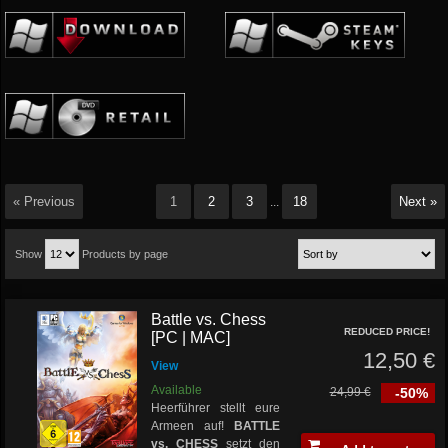
« Previous
1
2
3
18
Next »
...
Show
Products by page
Battle vs. Chess
REDUCED PRICE!
[PC | MAC]
12,50 €
View
Available
24,99 €
-50%
Heerführer stellt eure
Armeen auf!
BATTLE
vs. CHESS
setzt den