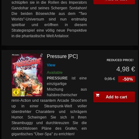
schlüpfen sie in die Rollen des Imperators
Gandohar und seines Schergen Sordahon!
Die beiden Bösewichte aus dem "Two
Worlds"-Universum sind nun erstmalig
spielbar und eröffnen in diesem
Strategiespiel eine völlig neue Perspektive
in die phantastische Welt Antaloor.
Pressure [PC]
REDUCED PRICE!
View
4,98 €
Available
PRESSURE
ist eine
9,95 €
-50%
einzigartige
Mischung aus
halsbrecherischer
Add to cart
renn-Action und rasantem Arcade Shoot’em
up in einer Steampunk-Welt voller
überdrehter Charaktere und schrägem
Humor. Schwingen Sie sich in Ihren
Steambuggy und durchkreuzen Sie die
rücksichtslosen Pläne des Grafen, ein
gigantisches "Über-Spa" zu errichten!