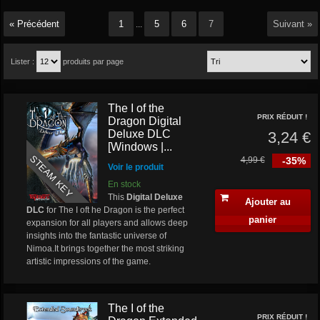
« Précédent
1
5
6
7
Suivant »
...
Lister :
produits par page
The I of the
PRIX RÉDUIT !
Dragon Digital
Deluxe DLC
3,24 €
[Windows |...
STEAM KEY
4,99 €
-35%
Voir le produit
En stock
This
Digital Deluxe
Ajouter au
DLC
for The I oft he Dragon is the perfect
panier
expansion for all players and allows deep
insights into the fantastic universe of
Nimoa.It brings together the most striking
artistic impressions of the game.
The I of the
PRIX RÉDUIT !