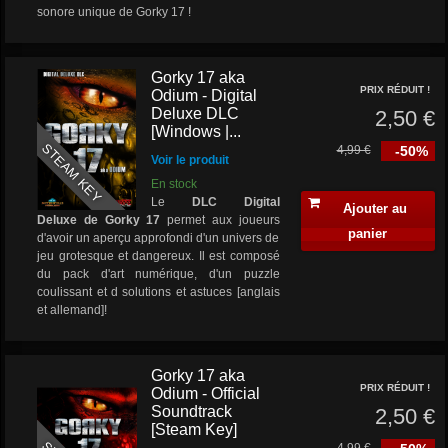
sonore unique de Gorky 17 !
Gorky 17 aka
PRIX RÉDUIT !
Odium - Digital
Deluxe DLC
2,50 €
[Windows |...
STEAM KEY
4,99 €
-50%
Voir le produit
En stock
Le
DLC Digital
Ajouter au
Deluxe
de Gorky 17
permet aux joueurs
panier
d'avoir un aperçu approfondi d'un univers de
jeu grotesque et dangereux. Il est composé
du pack d'art numérique, d'un puzzle
coulissant et d solutions et astuces [anglais
et allemand]!
Gorky 17 aka
PRIX RÉDUIT !
Odium - Official
Soundtrack
2,50 €
[Steam Key]