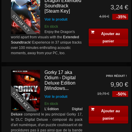
Dragon Extended
Soundtrack
3,24 €
[Steam Key]
STEAM KEY
4,99 €
-35%
Voir le produit
En stock
Enjoy the Dragon's
Ajouter au
world apart from visuals with the
Extended
panier
Soundtrack
! Experience in 37 unique tracks
over 100 minutes enthralling acoustic
moments, away from your PC, too.
Gorky 17 aka
PRIX RÉDUIT !
Odium - Digital
Deluxe Edition
9,90 €
[Windows...
STEAM KEY
19,79 €
-50%
Voir le produit
En stock
L'édition Digital
Ajouter au
Deluxe
comprend le jeu principal Gorky 17,
panier
le DLC Digital Deluxe - composé du pack
d'art numérique, d'un puzzle coulissant et de
procédures pas à pas ainsi que de la bande