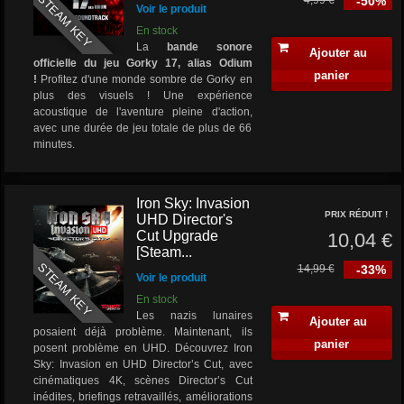
STEAM KEY
4,99 €
-50%
Voir le produit
En stock
La
bande sonore
Ajouter au
officielle du jeu Gorky 17, alias Odium
panier
!
Profitez d'une monde sombre de Gorky en
plus des visuels ! Une expérience
acoustique de l'aventure pleine d'action,
avec une durée de jeu totale de plus de 66
minutes.
Iron Sky: Invasion
PRIX RÉDUIT !
UHD Director's
Cut Upgrade
10,04 €
[Steam...
STEAM KEY
14,99 €
-33%
Voir le produit
En stock
Les nazis lunaires
Ajouter au
posaient déjà problème. Maintenant, ils
panier
posent problème en UHD. Découvrez Iron
Sky: Invasion en UHD Director’s Cut, avec
cinématiques 4K, scènes Director’s Cut
inédites, briefings retravaillés, améliorations