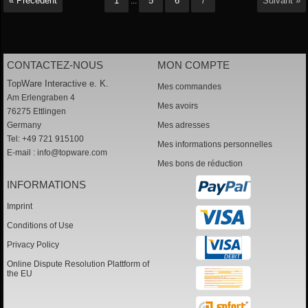
« Précédent
1
5
6
7
Suivant »
...
CONTACTEZ-NOUS
MON COMPTE
TopWare Interactive e. K.
Mes commandes
Am Erlengraben 4
Mes avoirs
76275 Ettlingen
Germany
Mes adresses
Tel: +49 721 915100
Mes informations personnelles
E-mail :
info@topware.com
Mes bons de réduction
INFORMATIONS
Imprint
Conditions of Use
Privacy Policy
Online Dispute Resolution Plattform of
the EU