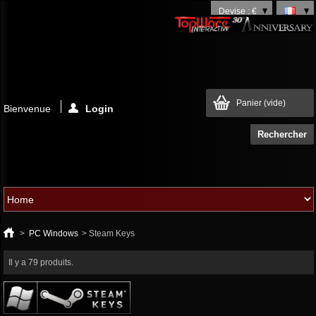
Devise : €
Panier
(vide)
Bienvenue
Login
>
PC Windows
>
Steam Keys
Il y a 79 produits.