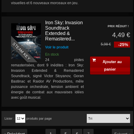
visuelles et 6 nouveaux morceaux en jeu.
Iron Sky: Invasion
PRIX RÉDUIT !
Soundtrack
Extended &
4,49 €
Remastered...
STEAM KEY
5,98 €
-25%
Voir le produit
En stock
24 pistes
Ajouter au
remasterisées, dont 9 inédites : Iron Sky:
panier
Invasion Extended & Remastered
Soundtrack, signé Victor Stoyanov, Goran
Bastinac et Raidor AV Productions, mêle
puissance orchestrale, tension ambient et
énergie de combat aux mauvaises idées
avec goût musical.
Lister :
produits par page