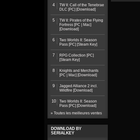
4
TW II: Call of the Tenebrae
DLC [PC] [Download]
5
TW II: Pirates of the Flying
Fortress [PC | Mac]
[Download]
6
Two Worlds II: Season
Pass [PC] [Steam Key]
7
RPG Collection [PC]
[Steam Key]
8
Knights and Merchants
[PC | Mac] [Download]
9
Jagged Alliance 2 incl.
Wildfire [Download]
10
Two Worlds II: Season
Pass [PC] [Download]
» Toutes les meilleures ventes
DOWNLOAD BY
SERIALKEY