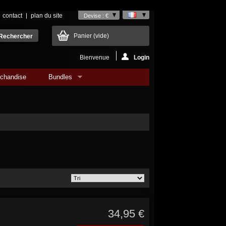
contact
plan du site
Devise : €
Panier
(vide)
Bienvenue
Login
chandise
Bundles
34,95 €