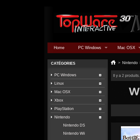
Home
PC Windows
Mac OSX
>
Nintendo
CATÉGORIES
PC Windows
Il y a 2 produits.
Linux
Mac OSX
Xbox
PlayStation
Nintendo
Nintendo DS
Nintendo Wii