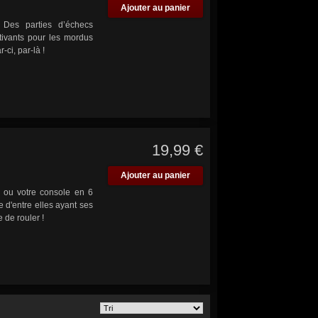
Ajouter au panier
! Des parties d’échecs
tivants pour les mordus
ci, par-là !
19,99 €
Ajouter au panier
ou votre console en 6
e d'entre elles ayant ses
 de rouler !