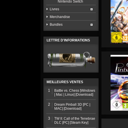
Nintendo Switch
Livres
Merchandise
Bundles
LETTRE D'INFORMATIONS
MEILLEURES VENTES
1
Battle vs. Chess [Windows
| Mac | Linux] [Download]
2
Dream Pinball 3D [PC |
MAC] [Download]
3
TW II: Call of the Tenebrae
DLC [PC] [Steam Key]