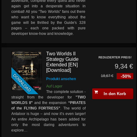
adventure, complete every quest and never
again get into a desperate situation in
combat! All you “Two Worlds” fans out there
who want to know everything about the
game will be thrilled by the Guide's 328
pages – each one packed with pure
developer know-how and knowledge.
Two Worlds II
REDUZIERTER PREIS!
Strategy Guide
Extended [EN]
9,34 €
[Download]
DOWNLOAD
18,67 €
-50%
Produkt ansehen
Auf Lager
The complete solution -
In den Korb
straight from the developer for
"TWO
WORLDS II”
and the expansion
“PIRATES
of the FLYING FORTRESS”
.
The world of
Antaloor is huge – and now it’s even larger!
An entire Archipelago has been added for
only the most daring adventurers to
explore…