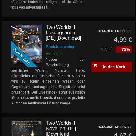
résoudre toutes les énigmes et de vaincre
tous vos adversaires !
Two Worlds II
REDUZIERTER PREIS!
Lösungsbuch
[DE] [Download]
4,99 €
Produkt ansehen
DOWNLOAD
19,95 €
-75%
Auf Lager
Neben der
Beschreibung
In den Korb
sämtlicher Waffen, Monster, Tiere,
pflanzlicher und tierischer Alchemiezutaten
wird zu jedem einzelnen Wesen oder
Gegenstand umfangreiches Statistikmaterial
präsentiert. Der Questindex sorgt zusätzlich
für eine schnelle Übersicht und das gezielte
Auffinden bestimmter Lösungswege.
Two Worlds II
REDUZIERTER PREIS!
Novellen [DE]
[Download]
4,67 €