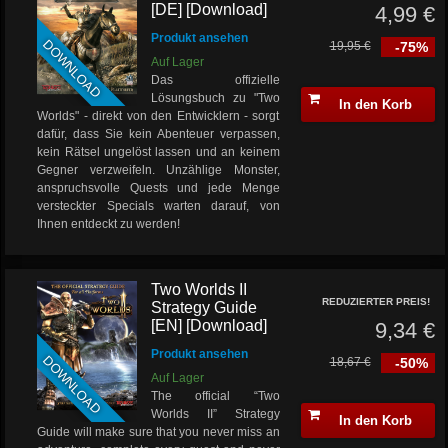
[DE] [Download]
4,99 €
Produkt ansehen
DOWNLOAD
19,95 €
-75%
Auf Lager
Das offizielle
Lösungsbuch zu "Two
In den Korb
Worlds" - direkt von den Entwicklern - sorgt
dafür, dass Sie kein Abenteuer verpassen,
kein Rätsel ungelöst lassen und an keinem
Gegner verzweifeln. Unzählige Monster,
anspruchsvolle Quests und jede Menge
versteckter Specials warten darauf, von
Ihnen entdeckt zu werden!
Two Worlds II
REDUZIERTER PREIS!
Strategy Guide
[EN] [Download]
9,34 €
Produkt ansehen
DOWNLOAD
18,67 €
-50%
Auf Lager
The official “Two
Worlds II” Strategy
In den Korb
Guide will make sure that you never miss an