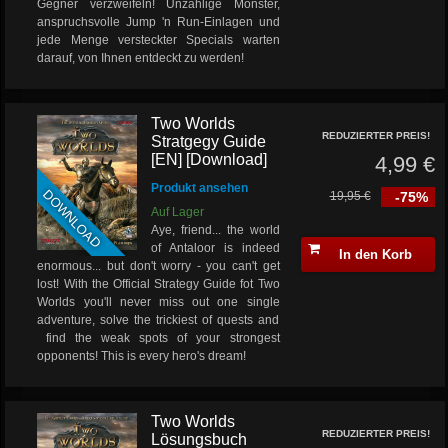
Gegner verzweifeln! Unzählige Monster,
anspruchsvolle Jump 'n Run-Einlagen und
jede Menge versteckter Specials warten
darauf, von Ihnen entdeckt zu werden!
Two Worlds
REDUZIERTER PREIS!
Stratgegy Guide
[EN] [Download]
4,99 €
Produkt ansehen
DOWNLOAD
19,95 €
-75%
Auf Lager
Aye, friend... the world
of Antaloor is indeed
In den Korb
enormous... but don't worry - you can't get
lost! With the Official Strategy Guide fot Two
Worlds you'll never miss out one single
adventure, solve the trickiest of quests and
find the weak spots of your strongest
opponents! This is every hero's dream!
Two Worlds
REDUZIERTER PREIS!
Lösungsbuch