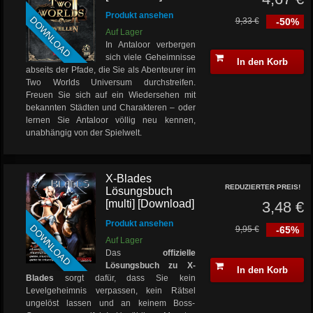
Produkt ansehen
DOWNLOAD
9,33 €
-50%
Auf Lager
In Antaloor verbergen
sich viele Geheimnisse
In den Korb
abseits der Pfade, die Sie als Abenteurer im
Two Worlds Universum durchstreifen.
Freuen Sie sich auf ein Wiedersehen mit
bekannten Städten und Charakteren – oder
lernen Sie Antaloor völlig neu kennen,
unabhängig von der Spielwelt.
X-Blades
REDUZIERTER PREIS!
Lösungsbuch
[multi] [Download]
3,48 €
Produkt ansehen
DOWNLOAD
9,95 €
-65%
Auf Lager
Das
offizielle
Lösungsbuch zu X-
In den Korb
Blades
sorgt dafür, dass Sie kein
Levelgeheimnis verpassen, kein Rätsel
ungelöst lassen und an keinem Boss-