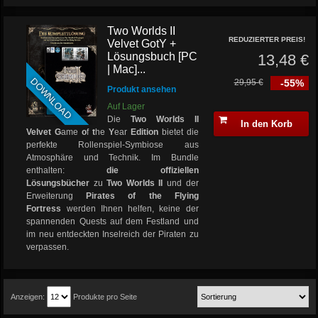
Two Worlds II
REDUZIERTER PREIS!
Velvet GotY +
Lösungsbuch [PC
13,48 €
| Mac]...
DOWNLOAD
29,95 €
-55%
Produkt ansehen
Auf Lager
Die
Two Worlds II
In den Korb
Velvet G
ame
o
f
t
he
Y
ear
Edition
bietet die
perfekte Rollenspiel-Symbiose aus
Atmosphäre und Technik. Im Bundle
enthalten:
die offiziellen
Lösungsbücher
zu
Two Worlds II
und der
Erweiterung
Pirates of the Flying
Fortress
werden Ihnen helfen, keine der
spannenden Quests auf dem Festland und
im neu entdeckten Inselreich der Piraten zu
verpassen.
Anzeigen:
Produkte pro Seite