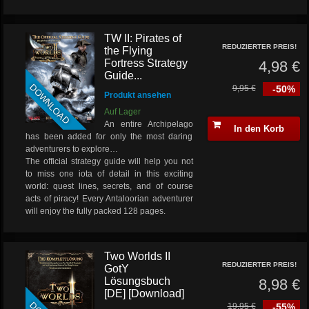
TW II: Pirates of
REDUZIERTER PREIS!
the Flying
Fortress Strategy
4,98 €
Guide...
DOWNLOAD
9,95 €
-50%
Produkt ansehen
Auf Lager
An entire Archipelago
In den Korb
has been added for only the most daring
adventurers to explore…
The official strategy guide will help you not
to miss one iota of detail in this exciting
world: quest lines, secrets, and of course
acts of piracy! Every Antaloorian adventurer
will enjoy the fully packed 128 pages.
Two Worlds II
REDUZIERTER PREIS!
GotY
Lösungsbuch
8,98 €
[DE] [Download]
19,95 €
-55%