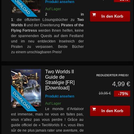
DOWNLOAD
Produkt ansehen
Auf Lager
2 in
In den Korb
1
: die offiziellen Lösungsbücher zu
Two
Worlds II
und der Erweiterung
Pirates of the
Flying Fortress
werden Ihnen helfen, keine
der spannenden Quests auf dem Festland
und im neu entdeckten Inselreich der
Piraten zu verpassen. Beide Bücher
zu einem unschlagbaren Preis!
Two Worlds II
REDUZIERTER PREIS!
Guide de
Stratégie [FR]
4,99 €
[Download]
DOWNLOAD
19,95 €
-75%
Produkt ansehen
Auf Lager
Le monde d’Antaloor
In den Korb
est immense, mais ne vous en faites pas,
vous n’allez pas vous perdre ! Grâce au
guide officiel de « TwoWorlds II », vous êtes
sûr de ne plus jamais rater une aventure, de