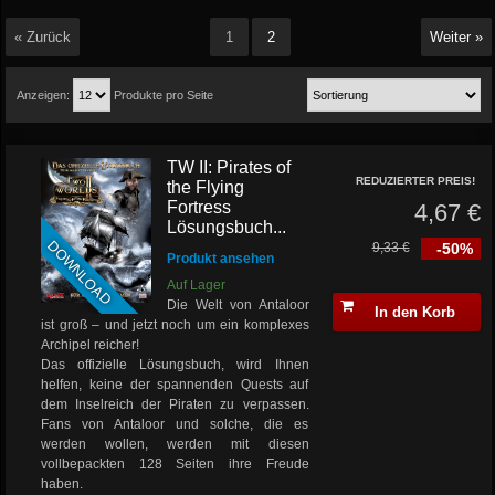
« Zurück
1
2
Weiter »
Anzeigen:
Produkte pro Seite
TW II: Pirates of
REDUZIERTER PREIS!
the Flying
Fortress
4,67 €
Lösungsbuch...
DOWNLOAD
9,33 €
-50%
Produkt ansehen
Auf Lager
Die Welt von Antaloor
In den Korb
ist groß – und jetzt noch um ein komplexes
Archipel reicher!
Das offizielle Lösungsbuch, wird Ihnen
helfen, keine der spannenden Quests auf
dem Inselreich der Piraten zu verpassen.
Fans von Antaloor und solche, die es
werden wollen, werden mit diesen
vollbepackten 128 Seiten ihre Freude
haben.