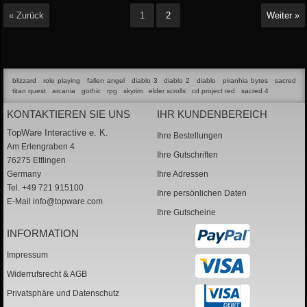
« Zurück
1
2
Weiter »
blizzard
role playing
fallen angel
diablo 3
diablo 2
diablo
piranhia bytes
sacred
titan quest
arcania
gothic
rpg
skyrim
elder scrolls
cd project red
sacred 4
KONTAKTIEREN SIE UNS
IHR KUNDENBEREICH
TopWare Interactive e. K.
Ihre Bestellungen
Am Erlengraben 4
Ihre Gutschriften
76275 Ettlingen
Germany
Ihre Adressen
Tel. +49 721 915100
Ihre persönlichen Daten
E-Mail
info@topware.com
Ihre Gutscheine
INFORMATION
Impressum
Widerrufsrecht & AGB
Privatsphäre und Datenschutz