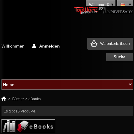
Währung : €
Warenkorb:
(Leer)
Willkommen
Anmelden
>
Bücher
>
eBooks
Es gibt 15 Produkte.