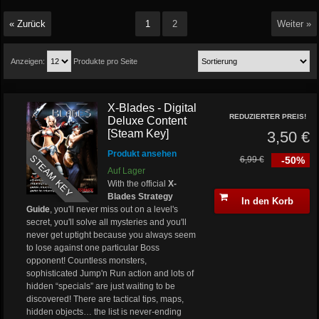
« Zurück
1
2
Weiter »
Anzeigen:
Produkte pro Seite
X-Blades - Digital
REDUZIERTER PREIS!
Deluxe Content
[Steam Key]
3,50 €
Produkt ansehen
STEAM KEY
6,99 €
-50%
Auf Lager
With the official
X-
Blades Strategy
In den Korb
Guide
, you'll never miss out on a level's
secret, you'll solve all mysteries and you'll
never get uptight because you always seem
to lose against one particular Boss
opponent! Countless monsters,
sophisticated Jump'n Run action and lots of
hidden “specials” are just waiting to be
discovered! There are tactical tips, maps,
hidden objects… the list is never-ending