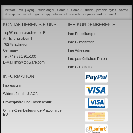
blizzard
role playing
fallen angel
diablo 3
diablo 2
diablo
piranhia bytes
sacred
titan quest
arcania
gothic
rpg
skyrim
elder scrolls
cd project red
sacred 4
KONTAKTIEREN SIE UNS
IHR KUNDENBEREICH
TopWare Interactive e. K.
Ihre Bestellungen
Am Erlengraben 4
Ihre Gutschriften
76275 Ettlingen
Germany
Ihre Adressen
Tel. +49 721 915100
Ihre persönlichen Daten
E-Mail
info@topware.com
Ihre Gutscheine
INFORMATION
Impressum
Widerrufsrecht & AGB
Privatsphäre und Datenschutz
Online-Streitbeilegungs-Plattform der
EU