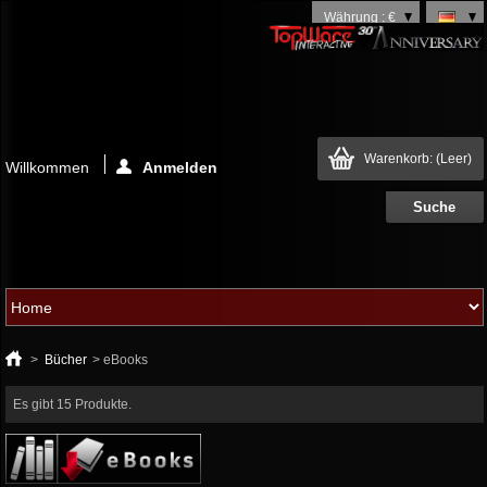
Währung : €
Warenkorb:
(Leer)
Willkommen
Anmelden
>
Bücher
>
eBooks
Es gibt 15 Produkte.