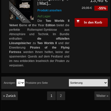
13,48 €
| Mac]...
STEAM KEY
29,95 €
-55%
Produkt ansehen
Auf Lager
Die
Two Worlds II
In den Korb
Velvet G
ame
o
f
t
he
Y
ear
Edition
bietet die
perfekte Rollenspiel-Symbiose aus
Atmosphäre und Technik. Im Bundle
enthalten:
die offiziellen
Lösungsbücher
zu
Two Worlds II
und der
Erweiterung
Pirates of the Flying
Fortress
werden Ihnen helfen, keine der
spannenden Quests auf dem Festland und
im neu entdeckten Inselreich der Piraten zu
verpassen.
Anzeigen:
Produkte pro Seite
« Zurück
1
2
Weiter »