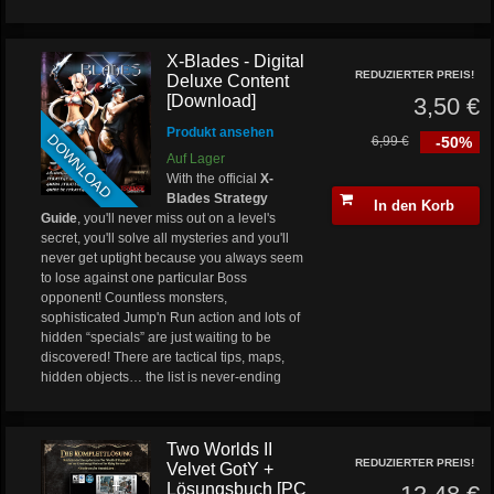
X-Blades - Digital
REDUZIERTER PREIS!
Deluxe Content
[Download]
3,50 €
Produkt ansehen
DOWNLOAD
6,99 €
-50%
Auf Lager
With the official
X-
Blades Strategy
In den Korb
Guide
, you'll never miss out on a level's
secret, you'll solve all mysteries and you'll
never get uptight because you always seem
to lose against one particular Boss
opponent! Countless monsters,
sophisticated Jump'n Run action and lots of
hidden “specials” are just waiting to be
discovered! There are tactical tips, maps,
hidden objects… the list is never-ending
Two Worlds II
REDUZIERTER PREIS!
Velvet GotY +
Lösungsbuch [PC