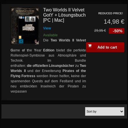
Two Worlds II Velvet
REDUCED PRICE!
GotY + Lösungsbuch
[PC | Mac]
14,98 €
View
29,95 €
-50%
Available
Die
Two Worlds II Velvet
Add to cart
G
ame
o
f
t
he
Y
ear
Edition
bietet die perfekte
Rollenspiel-Symbiose aus Atmosphäre und
Technik. Im Bundle
enthalten:
die offiziellen
Lösungsbücher
zu
Two
Worlds II
und der Erweiterung
Pirates of the
Flying Fortress
werden Ihnen helfen, keine der
spannenden Quests auf dem Festland und im
neu entdeckten Inselreich der Piraten zu
verpassen