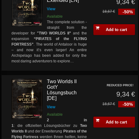
Extended [EN]
9,34 €
View
18,67 €
-50%
Available
The complete solution -
straight from the
Add to cart
developer for
"TWO WORLDS II”
and the
expansion
“PIRATES of the FLYING
FORTRESS”
.
The world of Antaloor is huge
– and now it’s even larger! An entire
Archipelago has been added for only the
most daring adventurers to explore…
Two Worlds II
REDUCED PRICE!
GotY
Lösungsbuch
9,34 €
[DE]
18,67 €
-50%
View
Available
2 in
Add to cart
1
: die offiziellen Lösungsbücher zu
Two
Worlds II
und der Erweiterung
Pirates of the
Flying Fortress
werden Ihnen helfen, keine