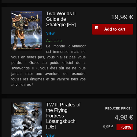
Two Worlds II
19,99 €
Guide de
Stratégie [FR]
Add to cart
View
Available
Le monde d’Antaloor
est immense, mais ne
vous en faites pas, vous n’allez pas vous
perdre ! Grâce au guide officiel de «
TwoWorlds II », vous êtes sûr de ne plus
jamais rater une aventure, de résoudre
toutes les énigmes et de vaincre tous vos
adversaires !
TW II: Pirates of
REDUCED PRICE!
the Flying
Fortress
4,98 €
Lösungsbuch
[DE]
9,95 €
-50%
View