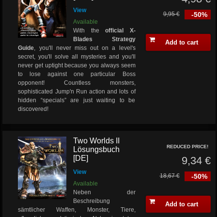
View
9,95 €
-50%
Available
With the
official X-
Blades Strategy
Add to cart
Guide
, you'll never miss out on a level's
secret, you'll solve all mysteries and you'll
never get uptight because you always seem
to lose against one particular Boss
opponent! Countless monsters,
sophisticated Jump'n Run action and lots of
hidden “specials” are just waiting to be
discovered!
Two Worlds II
REDUCED PRICE!
Lösungsbuch
[DE]
9,34 €
View
18,67 €
-50%
Available
Neben der
Beschreibung
Add to cart
sämtlicher Waffen, Monster, Tiere,