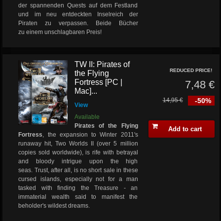
der spannenden Quests auf dem Festland
und im neu entdeckten Inselreich der
Piraten zu verpassen. Beide Bücher
zu einem unschlagbaren Preis!
TW II: Pirates of
REDUCED PRICE!
the Flying
Fortress [PC |
7,48 €
Mac]...
14,95 €
-50%
View
Available
Pirates of the Flying
Add to cart
Fortress
, the expansion to Winter 2011's
runaway hit, Two Worlds II (over 5 million
copies sold worldwide), is rife with betrayal
and bloody intrigue upon the high
seas. Trust, after all, is no short sale in these
cursed islands, especially not for a man
tasked with finding the Treasure - an
immaterial wealth said to manifest the
beholder's wildest dreams.