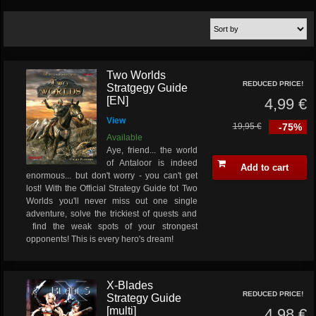
Two Worlds
REDUCED PRICE!
Stratgegy Guide
[EN]
4,99 €
View
19,95 €
-75%
Available
Aye, friend... the world
of Antaloor is indeed
Add to cart
enormous... but don't worry - you can't get
lost! With the Official Strategy Guide fot Two
Worlds you'll never miss out one single
adventure, solve the trickiest of quests and
find the weak spots of your strongest
opponents!
This is every hero's dream!
X-Blades
REDUCED PRICE!
Strategy Guide
[multi]
4,98 €