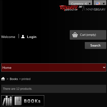
Currency : €
Cart
(empty)
Welcome
Login
>
Books
>
printed
There are 12 products.