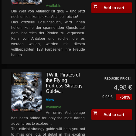
Available
Add to cart
Die Welt von Antaloor ist groß – und jetzt
noch um ein komplexes Archipel reicher!
Das offizielle Lösungsbuch, wird Ihnen
helfen, keine der spannenden Quests auf
dem Inselreich der Piraten zu verpassen.
Fans von Antaloor und solche, die es
werden wollen, werden mit diesen
vollbepackten 128 Farbseiten ihre Freude
haben.
TW II: Pirates of
REDUCED PRICE!
the Flying
Fortress Strategy
4,98 €
Guide...
9,95 €
-50%
View
Available
An entire Archipelago
Add to cart
has been added for only the most daring
adventurers to explore…
The official strategy guide will help you not
to miss one iota of detail in this exciting