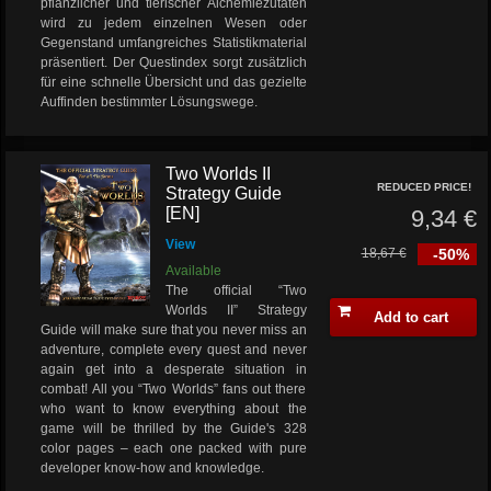
pflanzlicher und tierischer Alchemiezutaten
wird zu jedem einzelnen Wesen oder
Gegenstand umfangreiches Statistikmaterial
präsentiert. Der Questindex sorgt zusätzlich
für eine schnelle Übersicht und das gezielte
Auffinden bestimmter Lösungswege.
Two Worlds II
REDUCED PRICE!
Strategy Guide
[EN]
9,34 €
View
18,67 €
-50%
Available
The official “Two
Worlds II” Strategy
Add to cart
Guide will make sure that you never miss an
adventure, complete every quest and never
again get into a desperate situation in
combat! All you “Two Worlds” fans out there
who want to know everything about the
game will be thrilled by the Guide's 328
color pages – each one packed with pure
developer know-how and knowledge.