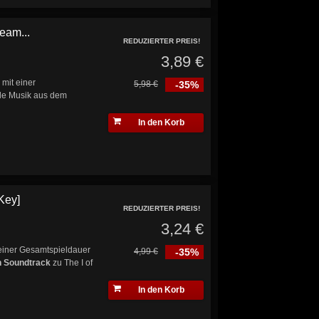
eam...
REDUZIERTER PREIS!
3,89 €
" mit einer
5,98 €
-35%
nde Musik aus dem
In den Korb
Key]
REDUZIERTER PREIS!
3,24 €
einer Gesamtspieldauer
4,99 €
-35%
n Soundtrack
zu The I of
In den Korb