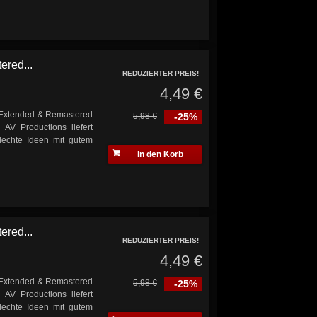
ered...
REDUZIERTER PREIS!
4,49 €
n Extended & Remastered
5,98 €
-25%
AV Productions liefert
lechte Ideen mit gutem
In den Korb
ered...
REDUZIERTER PREIS!
4,49 €
n Extended & Remastered
5,98 €
-25%
AV Productions liefert
lechte Ideen mit gutem