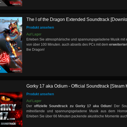
The I of the Dragon Extended Soundtrack [Downl
Produkt ansehen
Auf Lager
Erleben Sie atmosphärische und spannungsgeladene Musik mit 
von über 100 Minuten. auch abseits des PCs mit dem
erweiterte
the Dragon!
D
Gorky 17 aka Odium - Official Soundtrack [Steam 
Produkt ansehen
Auf Lager
Der
offizielle Soundtrack zu Gorky 17 aka Odium
! Der Sou
mitreißende und spannungsgeladene Musik aus dem Horror-
Erleben Sie über 66 Minuten packende akustische Momente auch