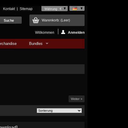
Kontakt
Sitemap
Währung : €
Warenkorb:
(Leer)
Willkommen
Anmelden
rchandise
Bundles
Weiter »
ownload]