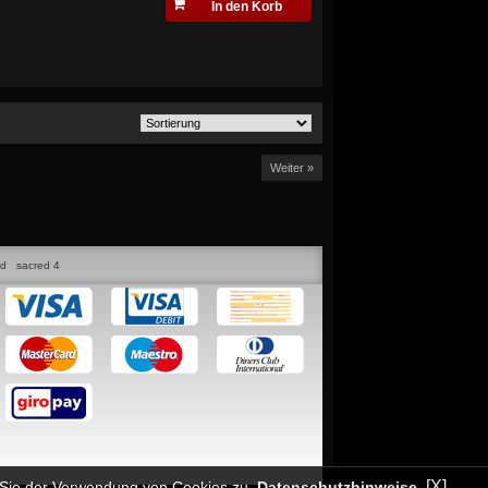
In den Korb
Weiter »
ed
sacred 4
[X]
n Sie der Verwendung von Cookies zu.
Datenschutzhinweise
.