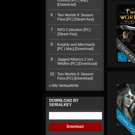
Fortress [PC | Mac]
[Download]
6
Two Worlds II: Season
Pass [PC] [Steam Key]
7
RPG Collection [PC]
[Steam Key]
8
Knights and Merchants
STEAM KE
[PC | Mac] [Download]
9
Jagged Alliance 2 incl.
Wildfire [PC] [Download]
10
Two Worlds II: Season
Pass [PC] [Download]
» Alle Verkaufshits
DOWNLOAD BY
SERIALKEY
DOWNLOA