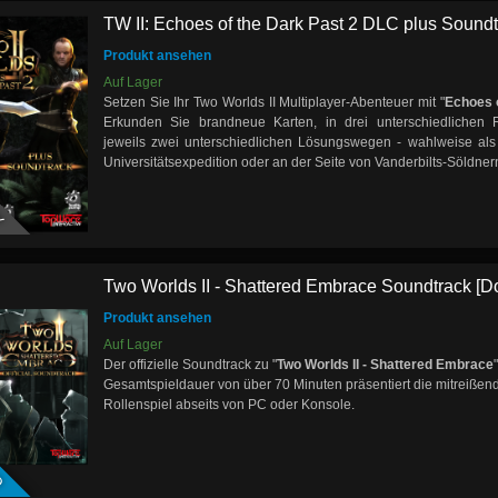
TW II: Echoes of the Dark Past 2 DLC plus Soundtr
Produkt ansehen
Auf Lager
Setzen Sie Ihr Two Worlds II Multiplayer-Abenteuer mit "
Echoes 
Erkunden Sie brandneue Karten, in drei unterschiedlichen 
jeweils zwei unterschiedlichen Lösungswegen - wahlweise als 
Universitätsexpedition oder an der Seite von Vanderbilts-Söldner
Y
Two Worlds II - Shattered Embrace Soundtrack [
Produkt ansehen
Auf Lager
Der offizielle Soundtrack zu "
Two Worlds II - Shattered Embrace
Gesamtspieldauer von über 70 Minuten präsentiert die mitreiße
Rollenspiel abseits von PC oder Konsole.
D