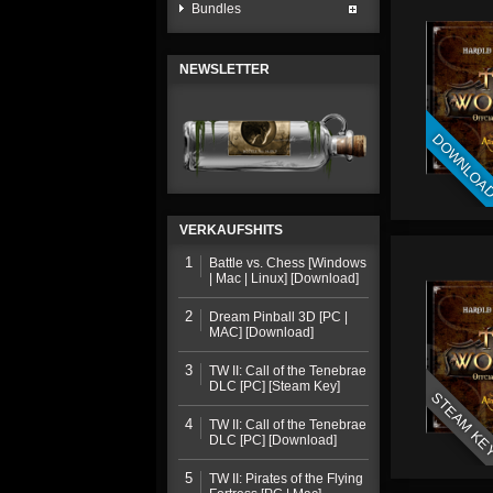
Bundles
NEWSLETTER
DOWNLOA
VERKAUFSHITS
1
Battle vs. Chess [Windows
| Mac | Linux] [Download]
2
Dream Pinball 3D [PC |
MAC] [Download]
3
TW II: Call of the Tenebrae
DLC [PC] [Steam Key]
STEAM KE
4
TW II: Call of the Tenebrae
DLC [PC] [Download]
5
TW II: Pirates of the Flying