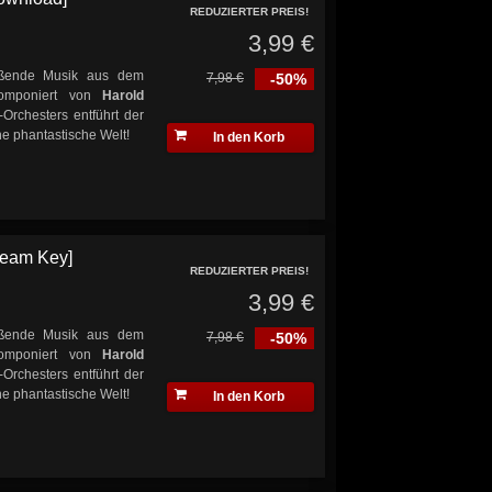
REDUZIERTER PREIS!
3,99 €
reißende Musik aus dem
7,98 €
-50%
 Komponiert von
Harold
chesters entführt der
ne phantastische Welt!
In den Korb
team Key]
REDUZIERTER PREIS!
3,99 €
reißende Musik aus dem
7,98 €
-50%
 Komponiert von
Harold
chesters entführt der
ne phantastische Welt!
In den Korb