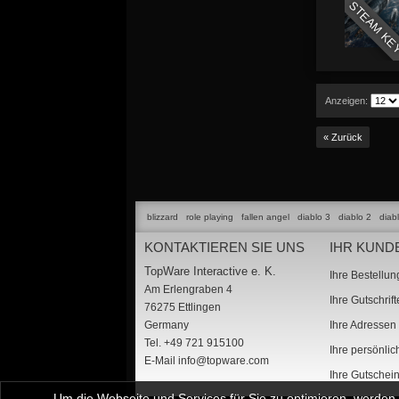
STEAM KE
Anzeigen:
« Zurück
blizzard
role playing
fallen angel
diablo 3
diablo 2
diab
KONTAKTIEREN SIE UNS
IHR KUND
TopWare Interactive e. K.
Ihre Bestellu
Am Erlengraben 4
Ihre Gutschrif
76275 Ettlingen
Germany
Ihre Adressen
Tel. +49 721 915100
Ihre persönli
E-Mail
info@topware.com
Ihre Gutschei
Um die Webseite und Services für Sie zu optimieren, werde