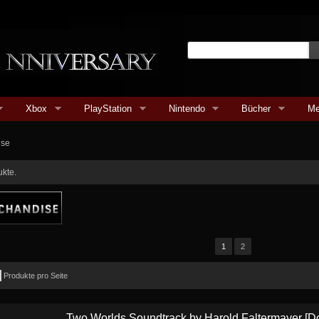
Xbox
PlayStation
Nintendo
Bücher
Me
ise
ukte.
1
2
Produkte pro Seite
Two Worlds Soundtrack by Harold Faltermayer [D