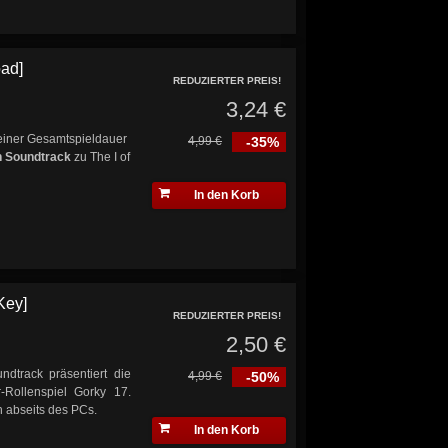
oad]
REDUZIERTER PREIS!
3,24 €
einer Gesamtspieldauer
4,99 €
-35%
n Soundtrack
zu The I of
In den Korb
Key]
REDUZIERTER PREIS!
2,50 €
ndtrack präsentiert die
4,99 €
-50%
Rollenspiel Gorky 17.
 abseits des PCs.
In den Korb