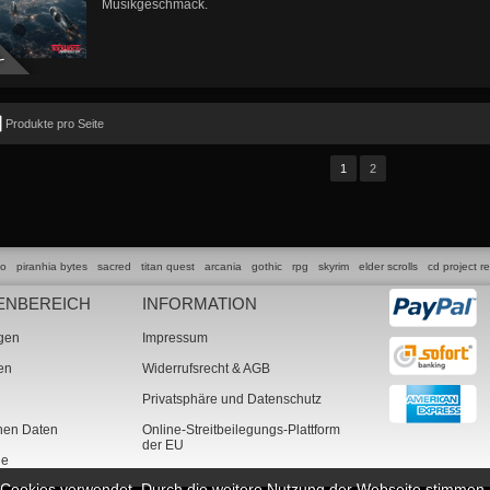
Musikgeschmack.
Y
Produkte pro Seite
1
2
lo
piranhia bytes
sacred
titan quest
arcania
gothic
rpg
skyrim
elder scrolls
cd project r
ENBEREICH
INFORMATION
ngen
Impressum
ten
Widerrufsrecht & AGB
Privatsphäre und Datenschutz
chen Daten
Online-Streitbeilegungs-Plattform
der EU
ne
n Cookies verwendet. Durch die weitere Nutzung der Webseite stimme