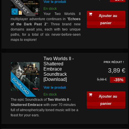
STEAM KEY
Voir le produit
En stock
Your Two Worlds II
Ajouter au
multiplayer adventure continues in "
Echoes
panier
of the Dark Past 2
": Three brand new
domains await you, each with two unique
paths, for a total of six never-before-seen
maps to explore!
Two Worlds II -
PRIX RÉDUIT !
Shattered
Embrace
3,89 €
Soundtrack
DOWNLOAD
[Download]
5,98 €
-35%
Voir le produit
En stock
Ajouter au
The epic Soundtrack of
Two Worlds II -
panier
Shattered Embrace
with over 70 minutes
full of atmospherically toned music will be a
feast for your ears.