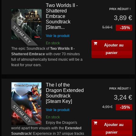
Two Worlds II -
PRIX RÉDUIT !
Shattered
Embrace
3,89 €
Soundtrack
STEAM KEY
[Steam...
5,98 €
-35%
Voir le produit
En stock
Ajouter au
The epic Soundtrack of
Two Worlds II -
panier
Shattered Embrace
with over 70 minutes
full of atmospherically toned music will be a
feast for your ears.
The I of the
PRIX RÉDUIT !
Dragon Extended
Soundtrack
3,24 €
[Steam Key]
STEAM KEY
4,99 €
-35%
Voir le produit
En stock
Enjoy the Dragon's
Ajouter au
world apart from visuals with the
Extended
panier
Soundtrack
! Experience in 37 unique tracks