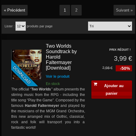
« Précédent
1
2
Suivant »
Lister :
produits par page
Two Worlds
PRIX RÉDUIT !
Soundtrack by
Harold
3,99 €
Faltermayer
DOWNLOAD
[Download]
7,98 €
-50%
Voir le produit
En stock
Ajouter au
The official “
Two Worlds
” album presents the
panier
stirring music from the RPG - including the
title song “Play the Game”. Composed by the
famous
Harold Faltermeyer
and played by
the musicians of the MGM Grand Orchestra,
this new arranged mix of Gothic, classical,
rock and folk will transport you into a
fantastic world!