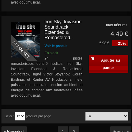
avec goût musical.
Iron Sky: Invasion
PRIX RÉDUIT !
Soundtrack
Extended &
4,49 €
Remastered...
STEAM KEY
5,98 €
-25%
Voir le produit
En stock
24 pistes
Ajouter au
remasterisées, dont 9 inédites : Iron Sky:
panier
Invasion Extended & Remastered
Soundtrack, signé Victor Stoyanov, Goran
Bastinac et Raidor AV Productions, mêle
puissance orchestrale, tension ambient et
énergie de combat aux mauvaises idées
avec goût musical.
Lister :
produits par page
« Précédent
1
2
Suivant »