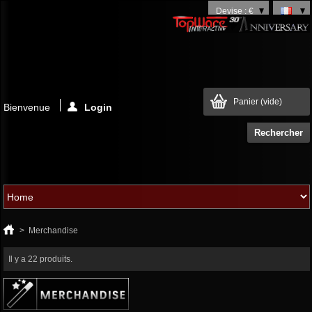
Devise : €
Panier
(vide)
Bienvenue
Login
>
Merchandise
Il y a 22 produits.