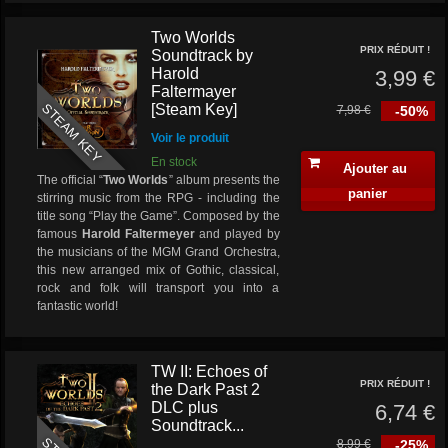
Two Worlds
PRIX RÉDUIT !
Soundtrack by
Harold
3,99 €
Faltermayer
STEAM KEY
[Steam Key]
7,98 €
-50%
Voir le produit
En stock
Ajouter au
The official “
Two Worlds
” album presents the
panier
stirring music from the RPG - including the
title song “Play the Game”. Composed by the
famous
Harold Faltermeyer
and played by
the musicians of the MGM Grand Orchestra,
this new arranged mix of Gothic, classical,
rock and folk will transport you into a
fantastic world!
TW II: Echoes of
PRIX RÉDUIT !
the Dark Past 2
DLC plus
6,74 €
Soundtrack...
8,99 €
-25%