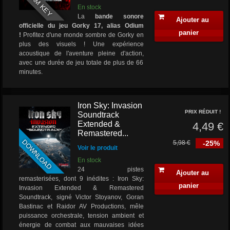
STEAM KEY
En stock
La
bande sonore
Ajouter au
officielle du jeu Gorky 17, alias Odium
panier
!
Profitez d'une monde sombre de Gorky en
plus des visuels ! Une expérience
acoustique de l'aventure pleine d'action,
avec une durée de jeu totale de plus de 66
minutes.
Iron Sky: Invasion
PRIX RÉDUIT !
Soundtrack
Extended &
4,49 €
Remastered...
DOWNLOAD
5,98 €
-25%
Voir le produit
En stock
24 pistes
Ajouter au
remasterisées, dont 9 inédites : Iron Sky:
panier
Invasion Extended & Remastered
Soundtrack, signé Victor Stoyanov, Goran
Bastinac et Raidor AV Productions, mêle
puissance orchestrale, tension ambient et
énergie de combat aux mauvaises idées