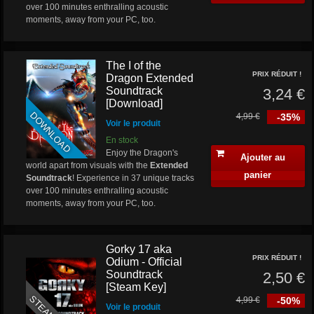
over 100 minutes enthralling acoustic
moments, away from your PC, too.
The I of the
PRIX RÉDUIT !
Dragon Extended
Soundtrack
3,24 €
[Download]
DOWNLOAD
4,99 €
-35%
Voir le produit
En stock
Enjoy the Dragon's
Ajouter au
world apart from visuals with the
Extended
panier
Soundtrack
! Experience in 37 unique tracks
over 100 minutes enthralling acoustic
moments, away from your PC, too.
Gorky 17 aka
PRIX RÉDUIT !
Odium - Official
Soundtrack
2,50 €
[Steam Key]
4,99 €
-50%
Voir le produit