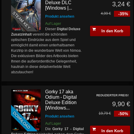
Deluxe DLC
3,24 €
[Windows |...
STEAM KEY
4,99 €
-35%
Produkt ansehen
Auf Lager
Dieser
Digital Deluxe
In den Korb
Zusatzinhalt
vereint die schönsten
optischen Eindrücke aus dem Spiel und
ermöglicht damit einen unterhaltsamen
Kurztrip in die wunderbare Welt von Nimoa.
Die exklusiven Bilder des Artbooks bieten
Ihnen die außerordentliche Gelegenheit,
hautnah in diese detailverliebte Welt
abzutauchen!
Gorky 17 aka
REDUZIERTER PREIS!
Odium - Digital
Deluxe Edition
9,90 €
[Windows...
DOWNLOAD
19,79 €
-50%
Produkt ansehen
Auf Lager
Die
Gorky 17 - Digital
In den Korb