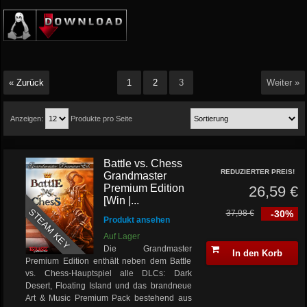
« Zurück
1
2
3
Weiter »
Anzeigen:
Produkte pro Seite
Battle vs. Chess
REDUZIERTER PREIS!
Grandmaster
Premium Edition
26,59 €
[Win |...
STEAM KEY
37,98 €
-30%
Produkt ansehen
Auf Lager
Die Grandmaster
In den Korb
Premium Edition enthält neben dem Battle
vs. Chess-Hauptspiel alle DLCs: Dark
Desert, Floating Island und das brandneue
Art & Music Premium Pack bestehend aus