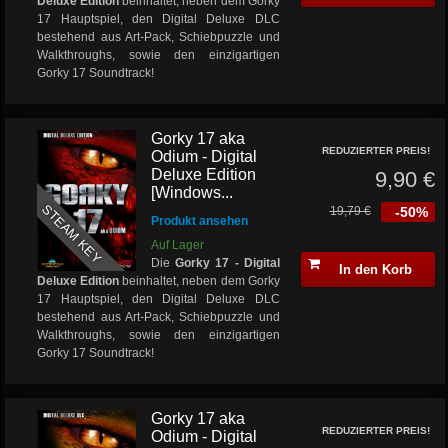
Deluxe Edition
beinhaltet, neben dem Gorky
17 Hauptspiel, den Digital Deluxe DLC
bestehend aus Art-Pack, Schiebpuzzle und
Walkthroughs, sowie den einzigartigen
Gorky 17 Soundtrack!
Gorky 17 aka
REDUZIERTER PREIS!
Odium - Digital
Deluxe Edition
9,90 €
[Windows...
STEAM KEY
19,79 €
-50%
Produkt ansehen
Auf Lager
Die
Gorky 17 - Digital
In den Korb
Deluxe Edition
beinhaltet, neben dem Gorky
17 Hauptspiel, den Digital Deluxe DLC
bestehend aus Art-Pack, Schiebpuzzle und
Walkthroughs, sowie den einzigartigen
Gorky 17 Soundtrack!
Gorky 17 aka
REDUZIERTER PREIS!
Odium - Digital