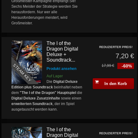
Großmeister-Kampagne empfängt Sie!
Sechs Meister der Strategie werden Sie
herausfordern. Nur wer alle
Herausforderungen meistert, wird
Großmeister.
The I of the
REDUZIERTER PREIS!
Dragon Digital
Deluxe +
7,20 €
Soundtrack...
STEAM KEY
17,99 €
-60%
Produkt ansehen
Auf Lager
Die
Digital Deluxe
In den Korb
Edition
plus Soundtrack
beinhaltet neben
dem
"The I of the Dragon" Hauptspiel
die
Digital Deluxe Zusatzinhalte
sowie einen
erweiterten Soundtrack
, der im Spiel
ausgetauscht werden kann.
The I of the
REDUZIERTER PREIS!
Dragon Digital