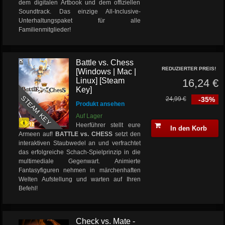
dem digitalen Artbook und dem offiziellen
Soundtrack. Das einzige All-Inclusive-
Unterhaltungspaket für alle
Familienmitglieder!
Battle vs. Chess
REDUZIERTER PREIS!
[Windows | Mac |
Linux] [Steam
16,24 €
Key]
STEAM KEY
24,99 €
-35%
Produkt ansehen
Auf Lager
Heerführer stellt eure
In den Korb
Armeen auf!
BATTLE vs. CHESS
setzt den
interaktiven Staubwedel an und verfrachtet
das erfolgreiche Schach-Spielprinzip in die
multimediale Gegenwart. Animierte
Fantasyfiguren nehmen in märchenhaften
Welten Aufstellung und warten auf Ihren
Befehl!
Check vs. Mate -