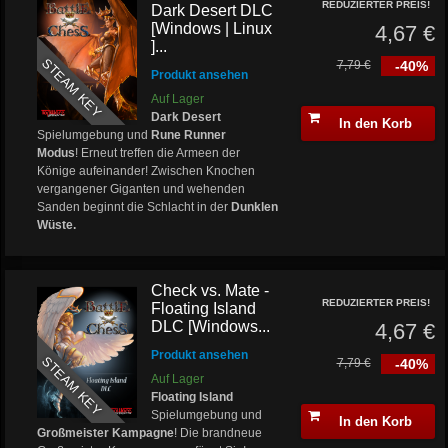
REDUZIERTER PREIS!
Dark Desert DLC
[Windows | Linux
4,67 €
]...
STEAM KEY
7,79 €
-40%
Produkt ansehen
Auf Lager
Dark Desert
In den Korb
Spielumgebung und
Rune Runner
Modus
! Erneut treffen die Armeen der
Könige aufeinander! Zwischen Knochen
vergangener Giganten und wehenden
Sanden beginnt die Schlacht in der
Dunklen
Wüste.
Check vs. Mate -
REDUZIERTER PREIS!
Floating Island
DLC [Windows...
4,67 €
Produkt ansehen
STEAM KEY
7,79 €
-40%
Auf Lager
Floating Island
Spielumgebung und
In den Korb
Großmeister Kampagne
! Die brandneue