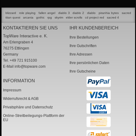
blizzard
role playing
fallen angel
diablo 3
diablo 2
diablo
piranhia bytes
sacred
titan quest
arcania
gothic
rpg
skyrim
elder scrolls
cd project red
sacred 4
KONTAKTIEREN SIE UNS
IHR KUNDENBEREICH
TopWare Interactive e. K.
Ihre Bestellungen
Am Erlengraben 4
Ihre Gutschriften
76275 Ettlingen
Germany
Ihre Adressen
Tel. +49 721 915100
Ihre persönlichen Daten
E-Mail
info@topware.com
Ihre Gutscheine
INFORMATION
Impressum
Widerrufsrecht & AGB
Privatsphäre und Datenschutz
Online-Streitbeilegungs-Plattform der
EU