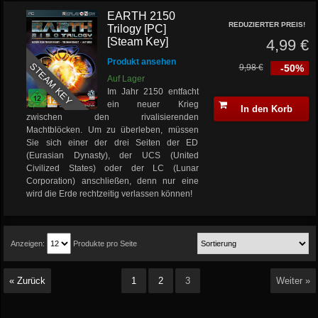
EARTH 2150
REDUZIERTER PREIS!
Trilogy [PC]
[Steam Key]
4,99 €
Produkt ansehen
STEAM KEY
9,98 €
-50%
Auf Lager
Im Jahr 2150 entfacht
ein neuer Krieg
In den Korb
zwischen den rivalisierenden
Machtblöcken. Um zu überleben, müssen
Sie sich einer der drei Seiten der ED
(Eurasian Dynasty), der UCS (United
Civilized States) oder der LC (Lunar
Corporation) anschließen, denn nur eine
wird die Erde rechtzeitig verlassen können!
Anzeigen:
Produkte pro Seite
« Zurück
1
2
3
Weiter »