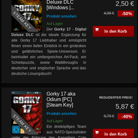
Deluxe DLC
2,50 €
[Windows |...
STEAM KEY
4,99 €
-50%
Produkt ansehen
Auf Lager
Der
Gorky 17 - Digital
In den Korb
Deluxe DLC
ist die ideale Ergänzung für
alle Gorky 17 Liebhaber und ermöglicht
Ihnen einen tiefen Einblick in ein groteskes
und gefährliches Spiele-Universum. Er
beinhaltet ein umfangreiches Art-Pack, ein
Schiebpuzzle, sowie Walkthroughs in
deutscher und englischer Sprache und das
deutsche Lösungsbuch!
Gorky 17 aka
REDUZIERTER PREIS!
Odium [PC]
[Steam Key]
5,87 €
Produkt ansehen
STEAM KEY
9,79 €
-40%
Auf Lager
Ein dreiköpfiges Team
aus NATO-Spezialisten
In den Korb
unter der Führung des Kanadiers Cole