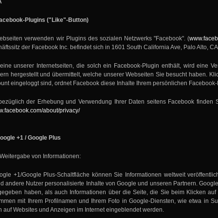
A
acebook-Plugins ("Like"-Button)
bseiten verwenden wir Plugins des sozialen Netzwerks "Facebook". (
www.face
äftssitz der Facebook Inc. befindet sich in 1601 South California Ave, Palo Alto, 
ine unserer Internetseiten, die solch ein Facebook-Plugin enthält, wird eine 
rn hergestellt und übermittelt, welche unserer Webseiten Sie besucht haben. Klic
nt eingeloggt sind, ordnet Facebook diese Inhalte Ihrem persönlichen Facebook-Pr
bezüglich der Erhebung und Verwendung Ihrer Daten seitens Facebook finden S
ww.facebook.com/about/privacy/
oogle +1 / Google Plus
Weitergabe von Informationen:
oogle +1/Google Plus-Schaltfläche können Sie Informationen weltweit veröffentli
nd andere Nutzer personalisierte Inhalte von Google und unseren Partnern. Google 
 gegeben haben, als auch Informationen über die Seite, die Sie beim Klicken au
men mit Ihrem Profilnamen und Ihrem Foto in Google-Diensten, wie etwa in Suc
n auf Websites und Anzeigen im Internet eingeblendet werden.