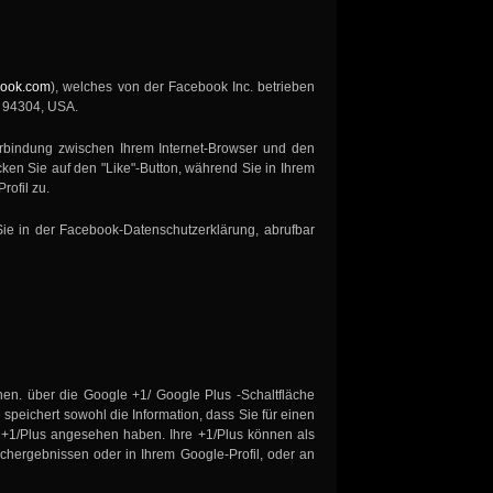
book.com
), welches von der Facebook Inc. betrieben
CA 94304, USA.
Verbindung zwischen Ihrem Internet-Browser und den
ken Sie auf den "Like"-Button, während Sie in Ihrem
ofil zu.
ie in der Facebook-Datenschutzerklärung, abrufbar
chen. über die Google +1/ Google Plus -Schaltfläche
speichert sowohl die Information, dass Sie für einen
f +1/Plus angesehen haben. Ihre +1/Plus können als
hergebnissen oder in Ihrem Google-Profil, oder an