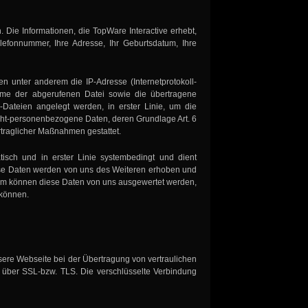
Die Informationen, die TopWare Interactive erhebt,
efonnummer, Ihre Adresse, Ihr Geburtsdatum, Ihre
n unter anderem die IP-Adresse (Internetprotokoll-
ame der abgerufenen Datei sowie die übertragene
ateien angelegt werden, in erster Linie, um die
nicht-personenbezogene Daten, deren Grundlage Art. 6
ertraglicher Maßnahmen gestattet.
isch und in erster Linie systembedingt und dient
ese Daten werden von uns des Weiteren erhoben und
dem können diese Daten von uns ausgewertet werden,
 können.
sere Webseite bei der Übertragung von vertraulichen
 über SSL-bzw. TLS. Die verschlüsselte Verbindung