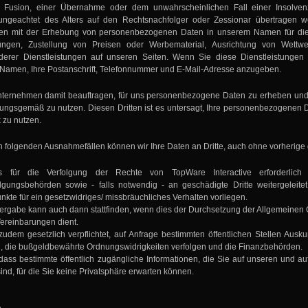
r Fusion, einer Übernahme oder dem unwahrscheinlichen Fall einer Insolven
ngeachtet des Alters auf den Rechtsnachfolger oder Zessionar übertragen wer
men mit der Erhebung von personenbezogenen Daten in unserem Namen für die 
lungen, Zustellung von Preisen oder Werbematerial, Ausrichtung von Wettwer
derer Dienstleistungen auf unseren Seiten. Wenn Sie diese Dienstleistunge
 Namen, Ihre Postanschrift, Telefonnummer und E-Mail-Adresse anzugeben.
tunternehmen damit beauftragen, für uns personenbezogene Daten zu erheben und/od
ungsgemäß zu nutzen. Diesen Dritten ist es untersagt, Ihre personenbezogenen D
 zu nutzen.
en folgenden Ausnahmefällen können wir Ihre Daten an Dritte, auch ohne vorherige
 für die Verfolgung der Rechte von TopWare Interactive erforderlic
olgungsbehörden sowie - falls notwendig - an geschädigte Dritte weitergeleit
nkte für ein gesetzwidriges/ missbräuchliches Verhalten vorliegen.
ergabe kann auch dann stattfinden, wenn dies der Durchsetzung der Allgemeinen
ereinbarungen dient.
zudem gesetzlich verpflichtet, auf Anfrage bestimmten öffentlichen Stellen Ausku
 die bußgeldbewährte Ordnungswidrigkeiten verfolgen und die Finanzbehörden.
dass bestimmte öffentlich zugängliche Informationen, die Sie auf unseren und auf
ind, für die Sie keine Privatsphäre erwarten können.