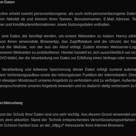
on Daten
ctive erhebt sowohl personenbezogene, als auch nicht-personenbezogene Daten. 
rer Aktivität ab und können Ihren Namen, Benutzernamen, E-Mail Adresse, Tel
r und Kreditkarteninformationen, sowie Nutzungsdaten enthalten.
sind Daten, die benötigt werden, um unsere Webseiten zu nutzen. Hierzu zähle
 von Ihnen verwendete Browsertyp, das Zugriffsdatum und die Uhrzeit, der N
d die Website, von der aus der Abruf erfolgt. Zudem können Webserver-Log-D
f unseren Webseiten zu protokollieren. Hierbei handelt es sich ausschließlich um 
SGVO bildet, der die Verarbeitung von Daten zur Erfüllung eines Vertrags oder vorv
 Verarbeitung und teilweise Speicherung dieser Daten erfolgt zumeist automat
em Verbindungsaufbau sowie der reibungslosen Funktion der Internetseiten. Di
m etwaigen Missbrauch unseres Angebots zu verhindern und zu verfolgen. Außer
Inanspruchnahme unseres Angebots bewerten und es dadurch stetig verbessern zu
rschlüsselung
 und der Schutz Ihrer Daten sind uns sehr wichtig. Aus diesem Grund verwendet un
ein dem aktuellen Stand der Technik entsprechendes Verschlüsselungsverfahren
m Schloss-Symbol bzw. an der „http
s
://“ Adresszeile Ihres Internet-Browsers.