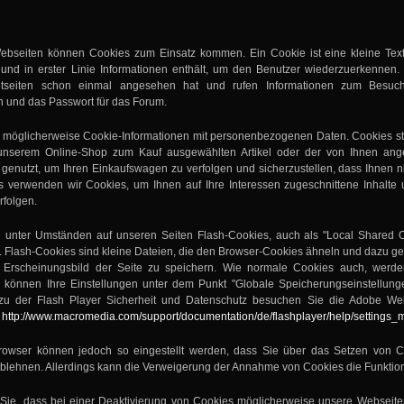
ebseiten können Cookies zum Einsatz kommen. Ein Cookie ist eine kleine Tex
und in erster Linie Informationen enthält, um den Benutzer wiederzuerkennen. 
etseiten schon einmal angesehen hat und rufen Informationen zum Besuch
 und das Passwort für das Forum.
 möglicherweise Cookie-Informationen mit personenbezogenen Daten. Cookies st
unserem Online-Shop zum Kauf ausgewählten Artikel oder der von Ihnen ang
 genutzt, um Ihren Einkaufswagen zu verfolgen und sicherzustellen, dass Ihnen n
s verwenden wir Cookies, um Ihnen auf Ihre Interessen zugeschnittene Inhalt
rfolgen.
 unter Umständen auf unseren Seiten Flash-Cookies, auch als "Local Shared O
d. Flash-Cookies sind kleine Dateien, die den Browser-Cookies ähneln und dazu ge
te Erscheinungsbild der Seite zu speichern. Wie normale Cookies auch, werd
ie können Ihre Einstellungen unter dem Punkt "Globale Speicherungseinstellun
 zu der Flash Player Sicherheit und Datenschutz besuchen Sie die Adobe We
r
http://www.macromedia.com/support/documentation/de/flashplayer/help/settings_
rowser können jedoch so eingestellt werden, dass Sie über das Setzen von C
ablehnen. Allerdings kann die Verweigerung der Annahme von Cookies die Funktion
 Sie, dass bei einer Deaktivierung von Cookies möglicherweise unsere Webseiten