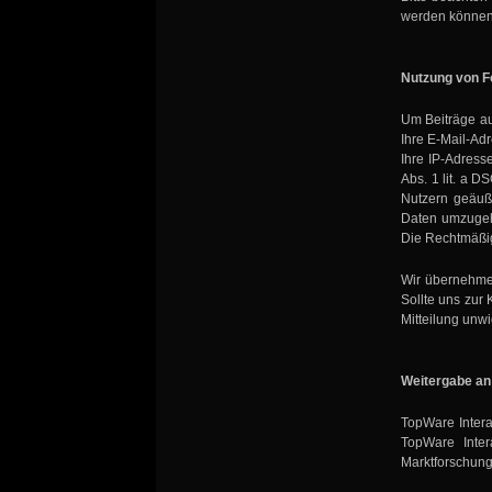
werden können
Nutzung von F
Um Beiträge au
Ihre E-Mail-Ad
Ihre IP-Adress
Abs. 1 lit. a 
Nutzern geäuß
Daten umzugehe
Die Rechtmäßig
Wir übernehmen
Sollte uns zur
Mitteilung unwi
Weitergabe an 
TopWare Intera
TopWare Inter
Marktforschung