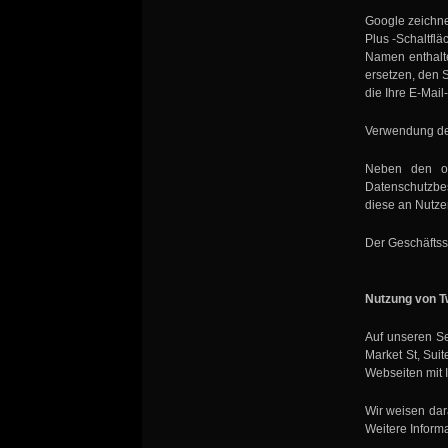
Google zeichne
Plus -Schaltflä
Namen enthalt
ersetzen, den 
die Ihre E-Mai
Verwendung der
Neben den ob
Datenschutzbes
diese an Nutze
Der Geschäftss
Nutzung von Tw
Auf unseren Se
Market St, Sui
Webseiten mit 
Wir weisen dara
Weitere Informa