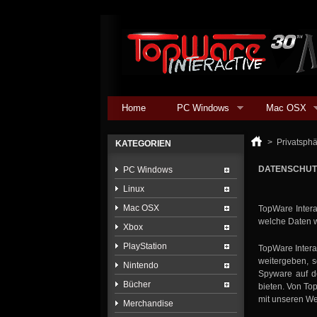
Home
PC Windows
Mac OSX
>
Privatsph
KATEGORIEN
DATENSCHU
PC Windows
Linux
Mac OSX
TopWare Intera
welche Daten 
Xbox
PlayStation
TopWare Intera
weitergeben, s
Nintendo
Spyware auf de
Bücher
bieten. Von To
mit unseren We
Merchandise