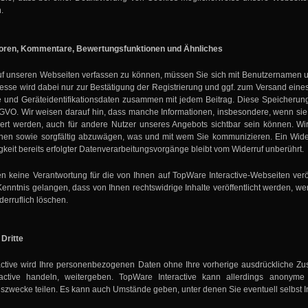
.
oren, Kommentare, Bewertungsfunktionen und Ähnliches
f unseren Webseiten verfassen zu können, müssen Sie sich mit Benutzernamen un
resse wird dabei nur zur Bestätigung der Registrierung und ggf. zum Versand ein
e und Geräteidentifikationsdaten zusammen mit jedem Beitrag. Diese Speicherung e
DSGVO. Wir weisen darauf hin, dass manche Informationen, insbesondere, wenn s
ert werden, auch für andere Nutzer unseres Angebots sichtbar sein können. Wi
n sowie sorgfältig abzuwägen, was und mit wem Sie kommunizieren. Ein Widerruf 
keit bereits erfolgter Datenverarbeitungsvorgänge bleibt vom Widerruf unberührt.
 keine Verantwortung für die von Ihnen auf TopWare Interactive-Webseiten veröf
 Kenntnis gelangen, dass von Ihnen rechtswidrige Inhalte veröffentlicht werden,
derruflich löschen.
Dritte
ctive wird Ihre personenbezogenen Daten ohne Ihre vorherige ausdrückliche Zust
active handeln, weitergeben. TopWare Interactive kann allerdings anonyme
szwecke teilen. Es kann auch Umstände geben, unter denen Sie eventuell selbst In