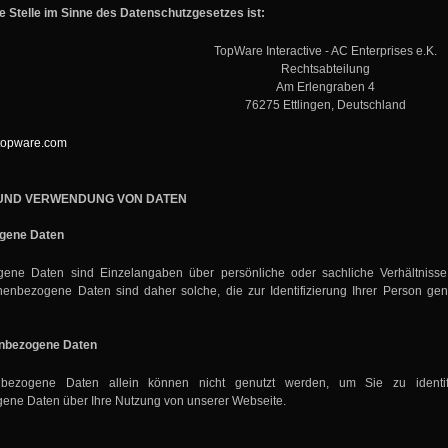
e Stelle im Sinne des Datenschutzgesetzes ist:
TopWare Interactive - AC Enterprises e.K.
Rechtsabteilung
Am Erlengraben 4
76275 Ettlingen, Deutschland
topware.com
UND VERWENDUNG VON DATEN
gene Daten
ene Daten sind Einzelangaben über persönliche oder sachliche Verhältnisse
enbezogene Daten sind daher solche, die zur Identifizierung Ihrer Person gen
enbezogene Daten
nbezogene Daten allein können nicht genutzt werden, um Sie zu identifiz
ene Daten über Ihre Nutzung von unserer Webseite.