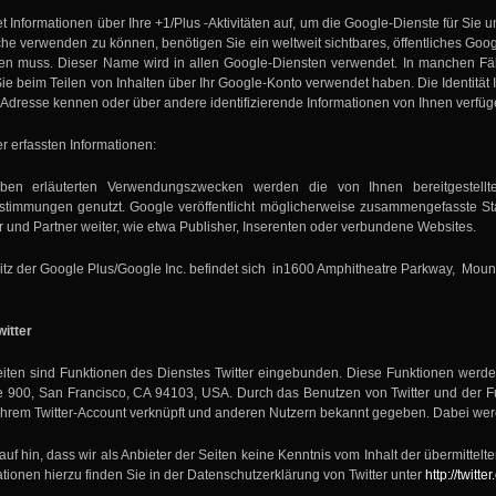
t Informationen über Ihre +1/Plus -Aktivitäten auf, um die Google-Dienste für Si
che verwenden zu können, benötigen Sie ein weltweit sichtbares, öffentliches Goog
en muss. Dieser Name wird in allen Google-Diensten verwendet. In manchen F
Sie beim Teilen von Inhalten über Ihr Google-Konto verwendet haben. Die Identität
l-Adresse kennen oder über andere identifizierende Informationen von Ihnen verfüg
 erfassten Informationen:
en erläuterten Verwendungszwecken werden die von Ihnen bereitgestellt
timmungen genutzt. Google veröffentlicht möglicherweise zusammengefasste Stati
r und Partner weiter, wie etwa Publisher, Inserenten oder verbundene Websites.
itz der Google Plus/Google Inc. befindet sich in1600 Amphitheatre Parkway, Mou
itter
iten sind Funktionen des Dienstes Twitter eingebunden. Diese Funktionen werden a
te 900, San Francisco, CA 94103, USA. Durch das Benutzen von Twitter und der 
Ihrem Twitter-Account verknüpft und anderen Nutzern bekannt gegeben. Dabei wer
uf hin, dass wir als Anbieter der Seiten keine Kenntnis vom Inhalt der übermittel
tionen hierzu finden Sie in der Datenschutzerklärung von Twitter unter
http://twitte