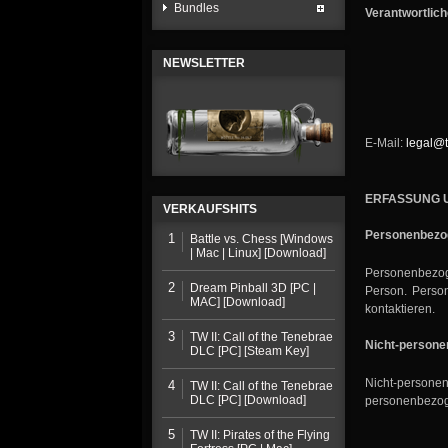
Bundles
Verantwortlich
NEWSLETTER
E-Mail:
legal@
ERFASSUNG 
VERKAUFSHITS
Personenbezo
1
Battle vs. Chess [Windows
| Mac | Linux] [Download]
Personenbezog
2
Dream Pinball 3D [PC |
Person. Person
MAC] [Download]
kontaktieren.
3
TW II: Call of the Tenebrae
Nicht-person
DLC [PC] [Steam Key]
Nicht-persone
4
TW II: Call of the Tenebrae
DLC [PC] [Download]
personenbezog
5
TW II: Pirates of the Flying