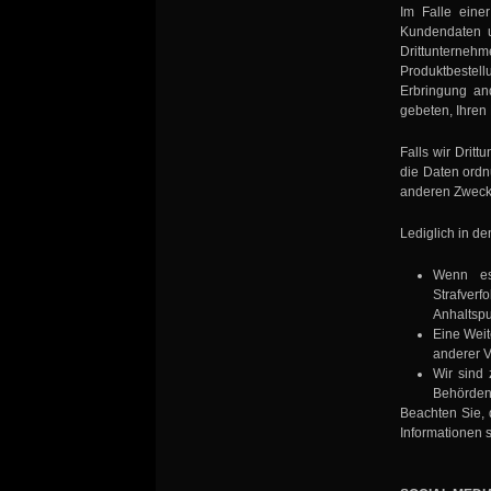
Im Falle eine
Kundendaten u
Drittunterneh
Produktbestel
Erbringung an
gebeten, Ihren
Falls wir Drit
die Daten ordn
anderen Zweck
Lediglich in d
Wenn es
Strafverf
Anhaltspu
Eine Weit
anderer V
Wir sind 
Behörden,
Beachten Sie, 
Informationen s