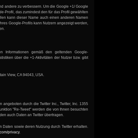
e und andere zu verbessern. Um die Google +1/ Google
le-Profil, das zumindest den für das Profil gewählten
ällen kann dieser Name auch einen anderen Namen
 Ihres Google-Profils kann Nutzern angezeigt werden,
en.
en Informationen gemäß den geltenden Google-
stiken über die +1-Aktivitäten der Nutzer bzw. gibt
ntain View, CA 94043, USA.
ngeboten durch die Twitter Inc., Twitter, Inc. 1355
Funktion "Re-Tweet" werden die von Ihnen besuchten
den auch Daten an Twitter übertragen.
ten Daten sowie deren Nutzung durch Twitter erhalten.
r.com/privacy
.