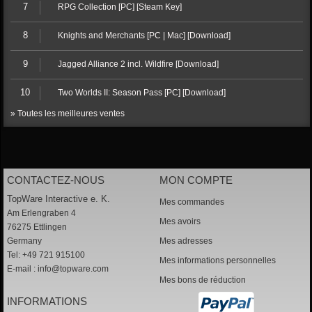
7
RPG Collection [PC] [Steam Key]
8
Knights and Merchants [PC | Mac] [Download]
9
Jagged Alliance 2 incl. Wildfire [Download]
10
Two Worlds II: Season Pass [PC] [Download]
» Toutes les meilleures ventes
CONTACTEZ-NOUS
MON COMPTE
TopWare Interactive e. K.
Mes commandes
Am Erlengraben 4
Mes avoirs
76275 Ettlingen
Germany
Mes adresses
Tel: +49 721 915100
Mes informations personnelles
E-mail :
info@topware.com
Mes bons de réduction
INFORMATIONS