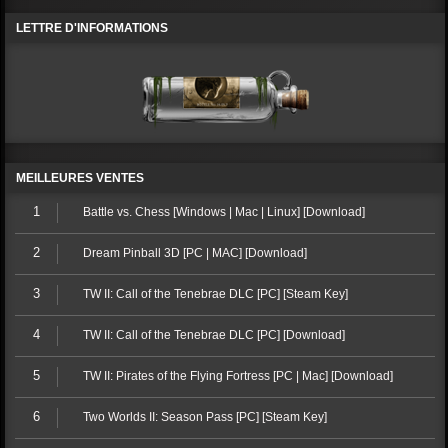
LETTRE D'INFORMATIONS
MEILLEURES VENTES
1
Battle vs. Chess [Windows | Mac | Linux] [Download]
2
Dream Pinball 3D [PC | MAC] [Download]
3
TW II: Call of the Tenebrae DLC [PC] [Steam Key]
4
TW II: Call of the Tenebrae DLC [PC] [Download]
5
TW II: Pirates of the Flying Fortress [PC | Mac] [Download]
6
Two Worlds II: Season Pass [PC] [Steam Key]