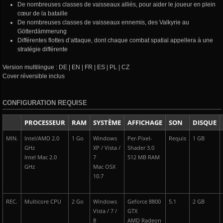
De nombreuses classes de vaisseaux alliés, pour aider le joueur en plein
cœur de la bataille
De nombreuses classes de vaisseaux ennemis, des Valkyrie au
Götterdämmerung
Différentes flottes d’attaque, dont chaque combat spatial appellera à une
stratégie différente
Version multilingue : DE | EN | FR | ES | PL | CZ
Cover réversible inclus
CONFIGURATION REQUISE
PROCESSEUR
RAM
SYSTÈME
AFFICHAGE
SON
DISQUE
MIN.
Intel/AMD 2.0
1 Go
Windows
Per-Pixel-
Requis
1 GB
GHz
XP / Vista /
Shader 3.0
Intel Mac 2.0
7
512 MB RAM
GHz
Mac OSX
10.7
REC.
Multicore CPU
2 Go
Windows
Geforce 8800
5.1
2 GB
Vista / 7 /
GTX
8
AMD Radeon