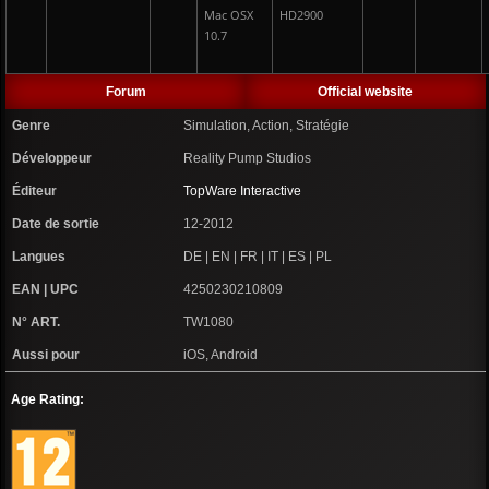
Mac OSX
HD2900
10.7
Forum
Official website
Genre
Simulation, Action, Stratégie
Développeur
Reality Pump Studios
Éditeur
TopWare Interactive
Date de sortie
12-2012
Langues
DE | EN | FR | IT | ES | PL
EAN | UPC
4250230210809
N° ART.
TW1080
Aussi pour
iOS, Android
Age Rating: