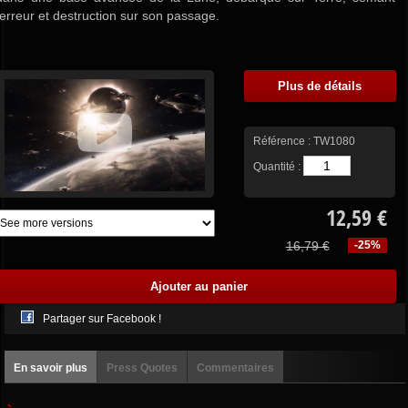
terreur et destruction sur son passage.
Plus de détails
Référence :
TW1080
Quantité :
12,59 €
16,79 €
-25%
Partager sur Facebook !
En savoir plus
Press Quotes
Commentaires