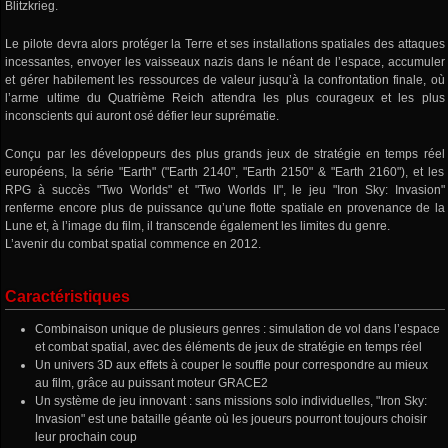
Blitzkrieg.
Le pilote devra alors protéger la Terre et ses installations spatiales des attaques
incessantes, envoyer les vaisseaux nazis dans le néant de l’espace, accumuler
et gérer habilement les ressources de valeur jusqu’à la confrontation finale, où
l’arme ultime du Quatrième Reich attendra les plus courageux et les plus
inconscients qui auront osé défier leur suprématie.
Conçu par les développeurs des plus grands jeux de stratégie en temps réel
européens, la série "Earth" ("Earth 2140", "Earth 2150" & "Earth 2160"), et les
RPG à succès "Two Worlds" et "Two Worlds II", le jeu "Iron Sky: Invasion"
renferme encore plus de puissance qu’une flotte spatiale en provenance de la
Lune et, à l’image du film, il transcende également les limites du genre.
L’avenir du combat spatial commence en 2012.
Caractéristiques
Combinaison unique de plusieurs genres : simulation de vol dans l’espace
et combat spatial, avec des éléments de jeux de stratégie en temps réel
Un univers 3D aux effets à couper le souffle pour correspondre au mieux
au film, grâce au puissant moteur GRACE2
Un système de jeu innovant : sans missions solo individuelles, "Iron Sky:
Invasion" est une bataille géante où les joueurs pourront toujours choisir
leur prochain coup