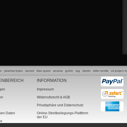
lo
piranhia bytes
sacred
titan quest
arcania
gothic
rpg
skyrim
elder scrolls
cd project r
ENBEREICH
INFORMATION
ngen
Impressum
ten
Widerrufsrecht & AGB
Privatsphäre und Datenschutz
chen Daten
Online-Streitbeilegungs-Plattform
der EU
ne