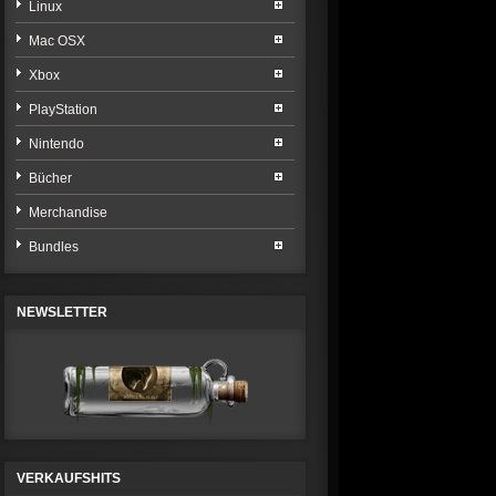
Linux
Mac OSX
Xbox
PlayStation
Nintendo
Bücher
Merchandise
Bundles
NEWSLETTER
VERKAUFSHITS