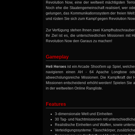
Revolution Now, eine der weltweit mächtigsten Terro
Noch ehe die Staatengemeinschaft realisiert, wer od
gelungen, das Kommunikationssystem der freien Welt 
und rüsten Sie sich zum Kampf gegen Revolution Now
Zur Verfügung stehen Ihnen zwei Kampfhubschrauber:
Ihr Ziel ist es, die unterschiedlichen Missionen mi
Revolution Now den Garaus zu machen!
Gameplay
Heli Heroes
ist ein Arcade Shoot'em up Spiel, welches
navigieren einen AH - 64 Apache Longbow ode
abwechslungsreiche Missionen. Die Kampfkraft der
Missionen entscheidend erhöht werden! Spielen Sie a
in der weltweiten Online Rangliste.
Features
3-dimensionale Welt und Einheiten
30 Tag- und Nachtmissionen mit unterschiedlic
Realistische Einheiten und Waffen, sowie unter
Verteidigungssysteme: Täuschkörper, zusätzlic