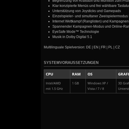
Begrenzung von Kraftstoff und Munition zum Prüf
Klar konzipierte Menüs und frei wählbare Tastat
Unterstützung von Joysticks und Gamepads
Einzelspieler- und simultaner Zweispielermodu
Internet Wettkampf (Ranglisten) und Kampagne
Spannender Kampagnen-Modus und Online-Ran
EyeSafe Mode™ Technologie
Musik in Dolby Digital 5.1
Multilinguale Spielversion: DE | EN | FR | PL | CZ
SYSTEMVORAUSSETZUNGEN
CPU
RAM
OS
GRAF
Intel/AMD
1 GB
Windows XP /
3D Graf
mit 1.5 GHz
Vista / 7 / 8
Unters