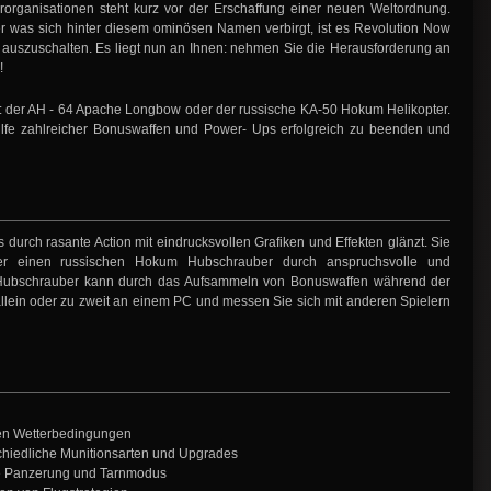
rorganisationen steht kurz vor der Erschaffung einer neuen Weltordnung.
er was sich hinter diesem ominösen Namen verbirgt, ist es Revolution Now
auszuschalten. Es liegt nun an Ihnen: nehmen Sie die Herausforderung an
!
 der AH - 64 Apache Longbow oder der russische KA-50 Hokum Helikopter.
t Hilfe zahlreicher Bonuswaffen und Power- Ups erfolgreich zu beenden und
 durch rasante Action mit eindrucksvollen Grafiken und Effekten glänzt. Sie
r einen russischen Hokum Hubschrauber durch anspruchsvolle und
 Hubschrauber kann durch das Aufsammeln von Bonuswaffen während der
llein oder zu zweit an einem PC und messen Sie sich mit anderen Spielern
hen Wetterbedingungen
schiedliche Munitionsarten und Upgrades
he Panzerung und Tarnmodus