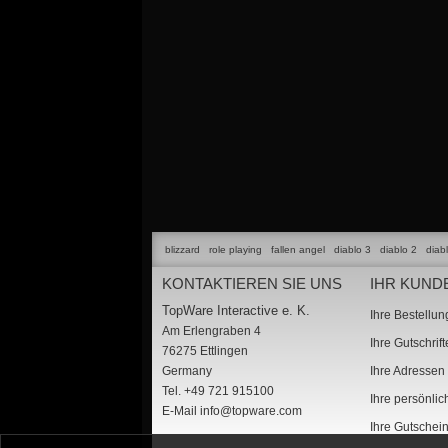
blizzard
role playing
fallen angel
diablo 3
diablo 2
diab
KONTAKTIEREN SIE UNS
IHR KUND
TopWare Interactive e. K.
Ihre Bestellu
Am Erlengraben 4
Ihre Gutschrif
76275 Ettlingen
Germany
Ihre Adressen
Tel. +49 721 915100
Ihre persönli
E-Mail
info@topware.com
Ihre Gutschei