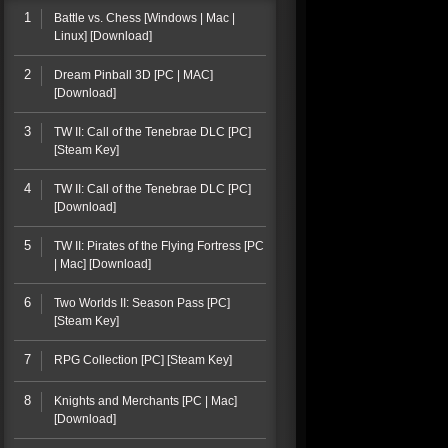
1
Battle vs. Chess [Windows | Mac |
Linux] [Download]
2
Dream Pinball 3D [PC | MAC]
[Download]
3
TW II: Call of the Tenebrae DLC [PC]
[Steam Key]
4
TW II: Call of the Tenebrae DLC [PC]
[Download]
5
TW II: Pirates of the Flying Fortress [PC
| Mac] [Download]
6
Two Worlds II: Season Pass [PC]
[Steam Key]
7
RPG Collection [PC] [Steam Key]
8
Knights and Merchants [PC | Mac]
[Download]