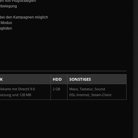
en von Flugstrategien
urbelegung
s bei den Kampagnen möglich
n Modus
glisten
IK
HDD
SONSTIGES
ikkarte mit DirectX 9.0
2 GB
Maus, Tastatur, Sound
tützung und 128 MB
DSL-Internet, Steam-Client