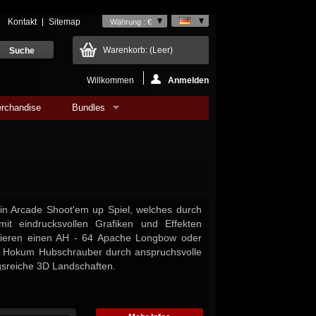
Kontakt
Sitemap
Währung : €
Warenkorb:
(Leer)
Willkommen
Anmelden
rchandise
Bundles
ein Arcade Shoot'em up Spiel, welches durch
mit eindrucksvollen Grafiken und Effekten
igieren einen AH - 64 Apache Longbow oder
n Hokum Hubschrauber durch anspruchsvolle
sreiche 3D Landschaften.