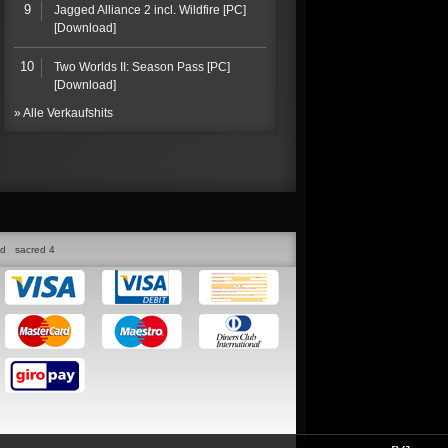
9
Jagged Alliance 2 incl. Wildfire [PC]
[Download]
10
Two Worlds II: Season Pass [PC]
[Download]
» Alle Verkaufshits
ed
sacred 4