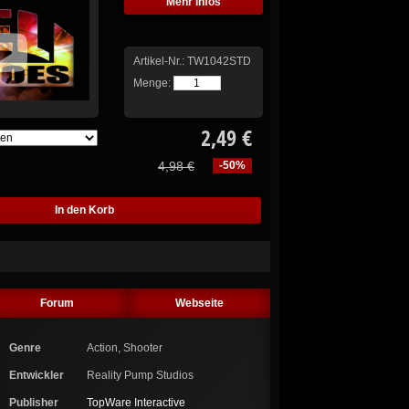
Mehr Infos
Artikel-Nr.:
TW1042STD
Menge:
2,49 €
4,98 €
-50%
Forum
Webseite
Genre
Action, Shooter
Entwickler
Reality Pump Studios
Publisher
TopWare Interactive