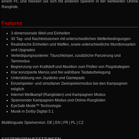
einem PC und messen Sie sich mit anderen Spielern in der weltweiten Online
Rangliste.
Features
3-dimensionale Welt und Einheiten
30 Tag- und Nachtmissionen mit unterschiedlichen Wetterbedingungen
Realistische Einheiten und Waffen, sowie unterschiedliche Munitionsarten
und Upgrades
Verteidigungssysteme: Täuschkörper, zusätzliche Panzerung und
Tarnmodus
Begrenzung von Kraftstoff und Munition zum Prüfen von Flugstrategien
Klar konzipierte Menüs und frei wählbare Tastaturbelegung
Unterstützung von Joysticks und Gamepads
Einzelspieler- und simultaner Zweispielermodus bei den Kampagnen
möglich
Internet Wettkampf (Ranglisten) und Kampagnen Modus
Spannender Kampagnen-Modus und Online-Ranglisten
EyeSafe Mode™ Technologie
Musik in Dolby Digital 5.1
Multilinguale Spielversion: DE | EN | FR | PL | CZ