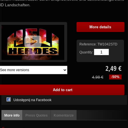
3D Landschaften.
More details
Reference:
TW1042STD
Quantity:
2,49 €
4,98 €
-50%
Udostępnij na Facebook
More info
Press Quotes
Komentarze