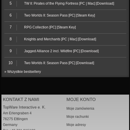
5
TW II: Pirates of the Flying Fortress [PC | Mac] [Download]
6
Two Worlds II: Season Pass [PC] [Steam Key]
7
RPG Collection [PC] [Steam Key]
8
Knights and Merchants [PC | Mac] [Download]
9
Jagged Alliance 2 incl. Wildfire [PC] [Download]
10
Two Worlds II: Season Pass [PC] [Download]
» Wszystkie bestsellery
KONTAKT Z NAMI
MOJE KONTO
TopWare Interactive e. K.
Moje zamówienia
Am Erlengraben 4
Moje rachunki
76275 Ettlingen
Germany
Moje adresy