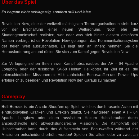
Über das Spiel
Es begann nicht schlagartig, sondern still und leise...
Revolution Now, eine der weltweit mächtigsten Terrororganisationen steht kurz
vor der Erschaffung einer neuen Weltordnung. Noch ehe die
Staatengemeinschaft realisiert, wer oder was sich hinter diesem ominösen
Namen verbirgt, ist es Revolution Now gelungen, das Kommunikationssystem
der freien Welt auszuschalten. Es liegt nun an Ihnen: nehmen Sie die
Herausforderung an und rüsten Sie sich zum Kampf gegen Revolution Now!
Zur Verfügung stehen Ihnen zwei Kampfhubschrauber: der AH - 64 Apache
Longbow oder der russische KA-50 Hokum Helikopter. Ihr Ziel ist es, die
unterschiedlichen Missionen mit Hilfe zahlreicher Bonuswaffen und Power- Ups
erfolgreich zu beenden und Revolution Now den Garaus zu machen!
Gameplay
Heli Heroes
ist ein Arcade Shoot'em up Spiel, welches durch rasante Action mit
eindrucksvollen Grafiken und Effekten glänzt. Sie navigieren einen AH - 64
Apache Longbow oder einen russischen Hokum Hubschrauber durch
anspruchsvolle und abwechslungsreiche Missionen. Die Kampfkraft der
Hubschrauber kann durch das Aufsammeln von Bonuswaffen während der
Missionen entscheidend erhöht werden! Spielen Sie allein oder zu zweit an