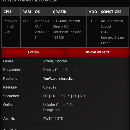
SYSTEMVORAUSSETZUNGEN
CPU
RAM
OS
GRAFIK
HDD
SONSTIGES
Intel/AMD
1 GB
Windows
3D Grafikkarte mit
2 GB
Maus, Tastatur,
mit 1.5
XP /
DirectX 9.0
Sound
GHz
Vista / 7 /
Unterstützung und
DSL-
8
128 MB
Internet, Steam-
Client
Forum
Official website
Genre
Action, Shooter
Entwickler
Reality Pump Studios
Publisher
TopWare Interactive
Release
01-2012
Sprachen
DE | EN | FR | ES | PL | RU
Online
Lokaler Coop, 2 Spieler
Ranglisten
Art.-Nr.
TW1042STD