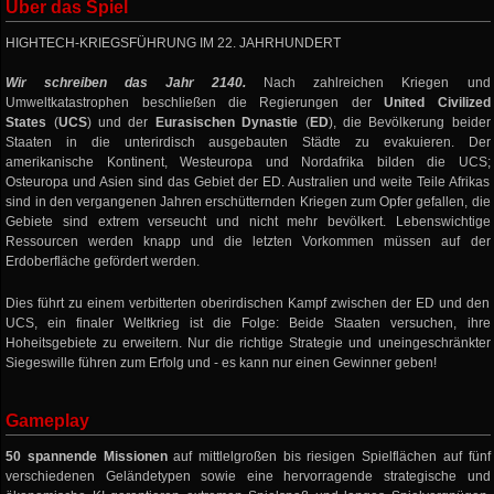
Über das Spiel
HIGHTECH-KRIEGSFÜHRUNG IM 22. JAHRHUNDERT
Wir schreiben das Jahr 2140.
Nach zahlreichen Kriegen und
Umweltkatastrophen beschließen die Regierungen der
United Civilized
States
(
UCS
) und der
Eurasischen Dynastie
(
ED
), die Bevölkerung beider
Staaten in die unterirdisch ausgebauten Städte zu evakuieren. Der
amerikanische Kontinent, Westeuropa und Nordafrika bilden die UCS;
Osteuropa und Asien sind das Gebiet der ED. Australien und weite Teile Afrikas
sind in den vergangenen Jahren erschütternden Kriegen zum Opfer gefallen, die
Gebiete sind extrem verseucht und nicht mehr bevölkert. Lebenswichtige
Ressourcen werden knapp und die letzten Vorkommen müssen auf der
Erdoberfläche gefördert werden.
Dies führt zu einem verbitterten oberirdischen Kampf zwischen der ED und den
UCS, ein finaler Weltkrieg ist die Folge: Beide Staaten versuchen, ihre
Hoheitsgebiete zu erweitern. Nur die richtige Strategie und uneingeschränkter
Siegeswille führen zum Erfolg und - es kann nur einen Gewinner geben!
Gameplay
50 spannende Missionen
auf mittlelgroßen bis riesigen Spielflächen auf fünf
verschiedenen Geländetypen sowie eine hervorragende strategische und