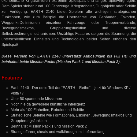
ökonomische KI garantieren extremen Spielspaß und langes Spielvergnügen.
Dem Spieler stehen rund 100 Fahrzeuge, Kriegsroboter, Flugobjekte oder Schiffe
zur Verfügung. EARTH 2140 bietet Spielern alle wichtigen strategischen
Funktionen, wie zum Beispiel die Übernahme von Gebäuden, Eskorten,
Wegpunkt-Definitionen einzelner Fahrzeuge oder Truppenverbände,
Bewegungsmakros, Gruppierungsfunktion und diverse
Selbstzerstörungsmechanismen. Unzählige Features steigern die Spannung, die
unterschiedlichen Einheiten und Technologien beider Seiten erhöhen den
Spielspaß.
Diese Version von EARTH 2140 unterstützt Auflösungen bis Full HD und
beinhaltet beide Mission Packs (Mission Pack 1 und Mission Pack 2).
Features
Earth 2140 - Der erste Teil der “EARTH – Reihe“ – jetzt für Windows XP /
Vista / 7
Über 50 spannende Missionen
Noch nie da gewesene künstliche Intelligenz
Mehr als 100 Einheiten, Roboter und Schiffe
Strategische Befehle wie Formationen, Eskorten, Bewegungsmakros und
Gruppierungsfunktion
Beinhaltet Mission Pack 1 und Mission Pack 2
Strategieführer, cheats und walkthrough im Lieferumfang