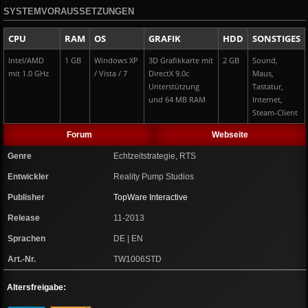
SYSTEMVORAUSSETZUNGEN
CPU
RAM
OS
GRAFIK
HDD
SONSTIGES
Intel/AMD
1 GB
Windows XP
3D Grafikkarte mit
2 GB
Sound,
mit 1.0 GHz
/ Vista / 7
DirectX 9.0c
Maus,
Unterstützung
Tastatur,
und 64 MB RAM
Internet,
Steam-Client
Forum
Webseite
Genre
Echtzeitstrategie, RTS
Entwickler
Reality Pump Studios
Publisher
TopWare Interactive
Release
11-2013
Sprachen
DE | EN
Art.-Nr.
TW1006STD
Altersfreigabe: