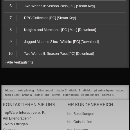
6
Two Worlds II: Season Pass [PC] [Steam Key]
7
RPG Collection [PC] [Steam Key]
8
Knights and Merchants [PC | Mac] [Download]
9
Jagged Alliance 2 incl. Wildfire [PC] [Download]
10
Two Worlds II: Season Pass [PC] [Download]
» Alle Verkaufshits
blizzard
role playing
fallen angel
diablo 3
diablo 2
diablo
piranhia bytes
sacred
titan quest
arcania
gothic
rpg
skyrim
elder scrolls
cd project red
sacred 4
KONTAKTIEREN SIE UNS
IHR KUNDENBEREICH
TopWare Interactive e. K.
Ihre Bestellungen
Am Erlengraben 4
Ihre Gutschriften
76275 Ettlingen