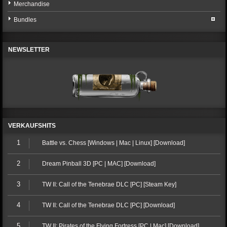
Merchandise
Bundles
NEWSLETTER
VERKAUFSHITS
1
Battle vs. Chess [Windows | Mac | Linux] [Download]
2
Dream Pinball 3D [PC | MAC] [Download]
3
TW II: Call of the Tenebrae DLC [PC] [Steam Key]
4
TW II: Call of the Tenebrae DLC [PC] [Download]
5
TW II: Pirates of the Flying Fortress [PC | Mac] [Download]