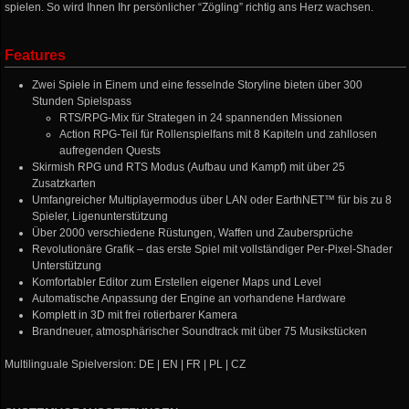
spielen. So wird Ihnen Ihr persönlicher “Zögling” richtig ans Herz wachsen.
Features
Zwei Spiele in Einem und eine fesselnde Storyline bieten über 300
Stunden Spielspass
RTS/RPG-Mix für Strategen in 24 spannenden Missionen
Action RPG-Teil für Rollenspielfans mit 8 Kapiteln und zahllosen
aufregenden Quests
Skirmish RPG und RTS Modus (Aufbau und Kampf) mit über 25
Zusatzkarten
Umfangreicher Multiplayermodus über LAN oder EarthNET™ für bis zu 8
Spieler, Ligenunterstützung
Über 2000 verschiedene Rüstungen, Waffen und Zaubersprüche
Revolutionäre Grafik – das erste Spiel mit vollständiger Per-Pixel-Shader
Unterstützung
Komfortabler Editor zum Erstellen eigener Maps und Level
Automatische Anpassung der Engine an vorhandene Hardware
Komplett in 3D mit frei rotierbarer Kamera
Brandneuer, atmosphärischer Soundtrack mit über 75 Musikstücken
Multilinguale Spielversion: DE | EN | FR | PL | CZ