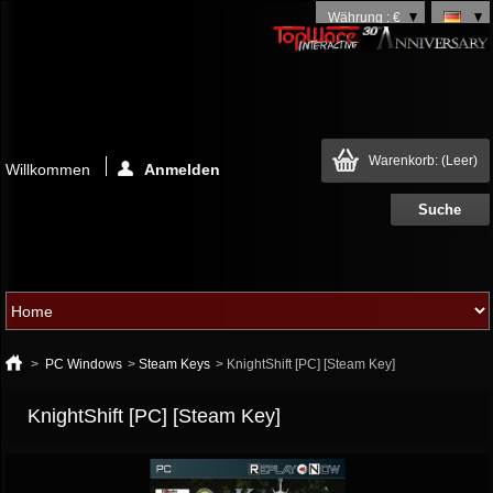
Währung : €
Warenkorb:
(Leer)
Willkommen
Anmelden
>
PC Windows
>
Steam Keys
>
KnightShift [PC] [Steam Key]
KnightShift [PC] [Steam Key]