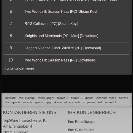
6
Two Worlds II: Season Pass [PC] [Steam Key]
7
RPG Collection [PC] [Steam Key]
8
Knights and Merchants [PC | Mac] [Download]
9
Jagged Alliance 2 incl. Wildfire [PC] [Download]
10
Two Worlds II: Season Pass [PC] [Download]
» Alle Verkaufshits
blizzard
role playing
fallen angel
diablo 3
diablo 2
diablo
piranhia bytes
sacred
titan quest
arcania
gothic
rpg
skyrim
elder scrolls
cd project red
sacred 4
KONTAKTIEREN SIE UNS
IHR KUNDENBEREICH
TopWare Interactive e. K.
Ihre Bestellungen
Am Erlengraben 4
Ihre Gutschriften
76275 Ettlingen