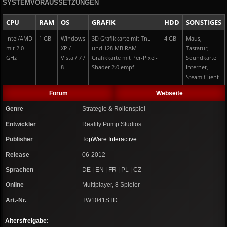
SYSTEMVORAUSSETZUNGEN
CPU
RAM
OS
GRAFIK
HDD
SONSTIGES
Intel/AMD
1 GB
Windows
3D Grafikkarte mit TnL
4 GB
Maus,
mit 2.0
XP /
und 128 MB RAM
Tastatur,
GHz
Vista / 7 /
Grafikkarte mit Per-Pixel-
Soundkarte
8
Shader 2.0 empf.
Internet,
Steam Client
Forum
Webseite
Genre
Strategie & Rollenspiel
Entwickler
Reality Pump Studios
Publisher
TopWare Interactive
Release
06-2012
Sprachen
DE | EN | FR | PL | CZ
Online
Multiplayer, 8 Spieler
Art.-Nr.
TW1041STD
Altersfreigabe: