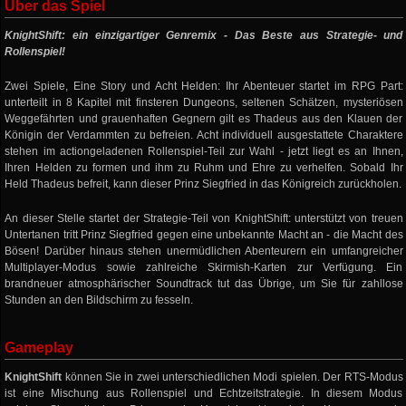
Über das Spiel
KnightShift: ein einzigartiger Genremix - Das Beste aus Strategie- und
Rollenspiel!
Zwei Spiele, Eine Story und Acht Helden: Ihr Abenteuer startet im RPG Part:
unterteilt in 8 Kapitel mit finsteren Dungeons, seltenen Schätzen, mysteriösen
Weggefährten und grauenhaften Gegnern gilt es Thadeus aus den Klauen der
Königin der Verdammten zu befreien. Acht individuell ausgestattete Charaktere
stehen im actiongeladenen Rollenspiel-Teil zur Wahl - jetzt liegt es an Ihnen,
Ihren Helden zu formen und ihm zu Ruhm und Ehre zu verhelfen. Sobald Ihr
Held Thadeus befreit, kann dieser Prinz Siegfried in das Königreich zurückholen.
An dieser Stelle startet der Strategie-Teil von KnightShift: unterstützt von treuen
Untertanen tritt Prinz Siegfried gegen eine unbekannte Macht an - die Macht des
Bösen! Darüber hinaus stehen unermüdlichen Abenteurern ein umfangreicher
Multiplayer-Modus sowie zahlreiche Skirmish-Karten zur Verfügung. Ein
brandneuer atmosphärischer Soundtrack tut das Übrige, um Sie für zahllose
Stunden an den Bildschirm zu fesseln.
Gameplay
KnightShift
können Sie in zwei unterschiedlichen Modi spielen. Der RTS-Modus
ist eine Mischung aus Rollenspiel und Echtzeitstrategie. In diesem Modus