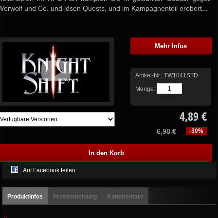
Werwolf und Co. und lösen Quests, und im Kampagnenteil erobert...
Mehr Infos
Artikel-Nr.:
TW1041STD
Menge:
4,89 €
6,98 €
-30%
Auf Facebook teilen
Produktinfos
Pressemeinung
Kommentare