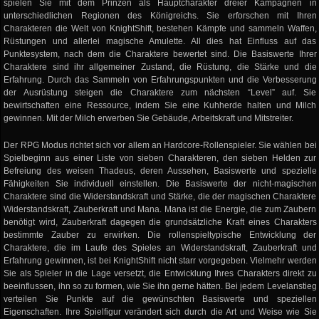
spielen Sie mit dem Prinzen als Hauptcharakter dreier Kampagnen in
unterschiedlichen Regionen des Königreichs. Sie erforschen mit Ihren
Charakteren die Welt von KnightShift, bestehen Kämpfe und sammeln Waffen,
Rüstungen und allerlei magische Amulette. All dies hat Einfluss auf das
Punktesystem, nach dem die Charaktere bewertet sind. Die Basiswerte Ihrer
Charaktere sind ihr allgemeiner Zustand, die Rüstung, die Stärke und die
Erfahrung. Durch das Sammeln von Erfahrungspunkten und die Verbesserung
der Ausrüstung steigen die Charaktere zum nächsten “Level” auf. Sie
bewirtschaften eine Ressource, indem Sie eine Kuhherde halten und Milch
gewinnen. Mit der Milch erwerben Sie Gebäude, Arbeitskraft und Mitstreiter.
Der RPG Modus richtet sich vor allem an Hardcore-Rollenspieler. Sie wählen bei
Spielbeginn aus einer Liste von sieben Charakteren, den sieben Helden zur
Befreiung des weisen Thadeus, deren Aussehen, Basiswerte und spezielle
Fähigkeiten Sie individuell einstellen. Die Basiswerte der nicht-magischen
Charaktere sind die Widerstandskraft und Stärke, die der magischen Charaktere
Widerstandskraft, Zauberkraft und Mana. Mana ist die Energie, die zum Zaubern
benötigt wird, Zauberkraft dagegen die grundsätzliche Kraft eines Charakters
bestimmte Zauber zu erwirken. Die rollenspieltypische Entwicklung der
Charaktere, die im Laufe des Spieles an Widerstandskraft, Zauberkraft und
Erfahrung gewinnen, ist bei KnightShift nicht starr vorgegeben. Vielmehr werden
Sie als Spieler in die Lage versetzt, die Entwicklung Ihres Charakters direkt zu
beeinflussen, ihn so zu formen, wie Sie ihn gerne hätten. Bei jedem Levelanstieg
verteilen Sie Punkte auf die gewünschten Basiswerte und speziellen
Eigenschaften. Ihre Spielfigur verändert sich durch die Art und Weise wie Sie