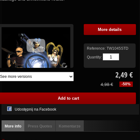
More details
Reference:
TW1045STD
Quantity:
2,49 €
4,98 €
-50%
Udostępnij na Facebook
More info
Press Quotes
Komentarze