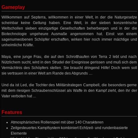
Gameplay
Willkommen auf Septerra, willkommen in einer Welt, in der die Naturgesetze
scheinbar keine Geltung haben. Eine Welt, in der sieben konzentrische
Weltschollen sieben einzigartige Gesellschaften beherbergen und in der die
Biotechnologie ungeheure Ausmaße angenommen hat. Einst von einem
sagenumwobenen Schöpfer erschaffen, wirken hier noch immer mächtige und
unheimliche Kräfte.
Maya, eine junge Frau, die auf den Schrotthaufen von Terra 2 lebt und nach
Nützlichem sucht, wird in den Strudel der Ereignisse gerissen und muß sich dem
Vermächtnis des Schöpfers stellen. Sie braucht dringend Hilfe! Doch wem soll
sie vertrauen in einer Welt am Rande des Abgrunds ....
Und da ist Led, die Tochter des Militärstrategen Campbell, die besonders gerne
mit dem riesigen Schraubenschlüssel als Waffe in den Kampf zieht, den ihr der
Vater verboten hat ...
Features
Atmosphärisches Rollenspiel mit über 140 Charakteren
Zeitgesteuertes Kampfsystem kombiniert Echtzeit- und rundenbasierte
Elemente