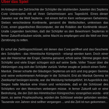
Über das Spiel
Im Anbeginn der Zeit brachte der Schöpfer die strahlenden Juwelen des Septerra
Core Universums mit all ihren Geheimnissen ans Tageslicht. Eines dieser
Juwelen war die Welt Septerra - mit einem tief im Kern verborgenen Geheimnis.
Sieben verschiedene Kontinente, genannt die Weltschollen, umkreisen das
Core, einen gigantischen Biocomputer, der die Rotation der Kontinente steuert.
Uralte Legenden berichten, daß der Schöpfer es den Bewohnern Septerras in
ferner Zukunft erlauben würde, seine Macht zu empfangen und die Welt vor ihrer
Zerstörung zu retten.
Er schuf die Zwillingsschlüssel, mit denen das Core geöffnet und das Geschenk
des Schöpfers - das Himmlische Königreich - erlangt werden kann. Doch einer
aus der Heerschar der Engel, Gemma genannt, erhob seine Stimme gegen dem
Schöpfer und viele Engel schlugen sich auf seine Seite. Voller Trauer über die
Abtrünnigen zog sich der Schöpfer zurück. Vorher zeugte er jedoch einen Sohn -
Marduk. Dieser scharte die Gläubigen Septerras um sich und zog gegen Gemma
und seine verkommenen Anhänger in die Schlacht. Erst als Marduk Gemma im
Zweikampf besiegen konnte, war die Wendung herbeigeführt. Im Augenblick des
Sieges hatte Marduk eine Vision und verkündete, daß er die Schlüssel des
Schöpfers vor den Menschen verbergen müsse. In ferner Zukunft sah er eine
Bedrohung, die der Zeit des Himmlischen Königreiches vorangehen würde - erst
dann, so seine Prophezeihung, würden die Schlüssel wieder gefunden werden.
Tausende von Jahren sind seither vergangen ... und die Zeit ist nun gekommen...