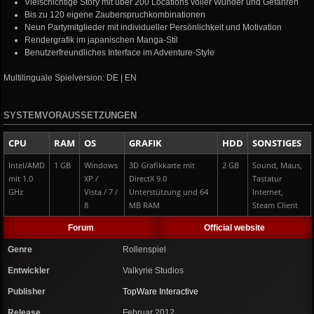
Vielschichtige Story mit über 200 Locations voller Wunder und Gefahren
Bis zu 120 eigene Zauberspruchkombinationen
Neun Partymitglieder mit individueller Persönlichkeit und Motivation
Rendergrafik im japanischen Manga-Stil
Benutzerfreundliches Interface im Adventure-Style
Multilinguale Spielversion: DE | EN
SYSTEMVORAUSSETZUNGEN
CPU
RAM
OS
GRAFIK
HDD
SONSTIGES
Intel/AMD
1 GB
Windows
3D Grafikkarte mit
2 GB
Sound, Maus,
mit 1.0
XP /
DirectX 9.0
Tastatur
GHz
Vista / 7 /
Unterstützung und 64
Internet,
8
MB RAM
Steam Client
Forum
Official website
Genre
Rollenspiel
Entwickler
Valkyrie Studios
Publisher
TopWare Interactive
Release
Februar 2012