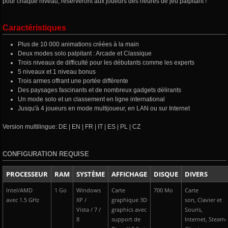
pour chaque niveau, réserveront aux joueurs des heures de jeu palpitant !
Caractéristiques
Plus de 10 000 animations créées à la main
Deux modes solo palpitant : Arcade et Classique
Trois niveaux de difficulté pour les débutants comme les experts
5 niveaux et 1 niveau bonus
Trois armes offrant une portée différente
Des paysages fascinants et de nombreux gadgets délirants
Un mode solo et un classement en ligne international
Jusqu'à 4 joueurs en mode multijoueur, en LAN ou sur Internet
Version multilingue: DE | EN | FR | IT | ES | PL | CZ
CONFIGURATION REQUISE
PROCESSEUR
RAM
SYSTÈME
AFFICHAGE
DISQUE
DIVERS
Intel/AMD
1 Go
Windows
Carte
700 Mo
Carte
avec 1.5 GHz
XP /
graphique 3D
son, Clavier et
Vista / 7 /
graphics avec
Souris,
8
support de
Internet, Steam-