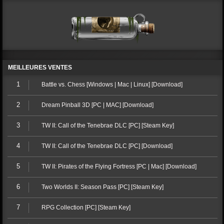
MEILLEURES VENTES
1
Battle vs. Chess [Windows | Mac | Linux] [Download]
2
Dream Pinball 3D [PC | MAC] [Download]
3
TW II: Call of the Tenebrae DLC [PC] [Steam Key]
4
TW II: Call of the Tenebrae DLC [PC] [Download]
5
TW II: Pirates of the Flying Fortress [PC | Mac] [Download]
6
Two Worlds II: Season Pass [PC] [Steam Key]
7
RPG Collection [PC] [Steam Key]