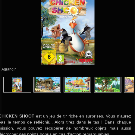
Agrandir
CHICKEN SHOOT
est un jeu de tir riche en surprises. Vous n’aurez
pas le temps de réfléchir... Alors tirez dans le tas ! Dans chaque
mission, vous pouvez récupérer de nombreux objets mais aussi
décrocher des points bonus en cas d’action remarquables.