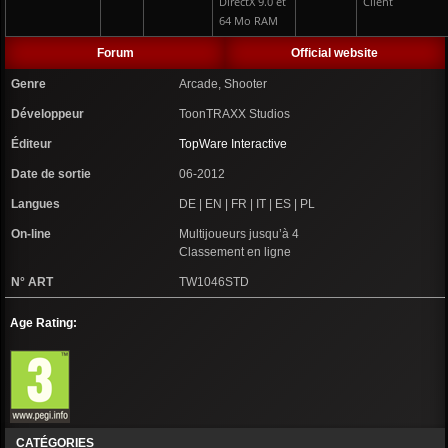
DirectX 9.0 et
Client
64 Mo RAM
Forum
Official website
Genre
Arcade, Shooter
Développeur
ToonTRAXX Studios
Éditeur
TopWare Interactive
Date de sortie
06-2012
Langues
DE | EN | FR | IT | ES | PL
On-line
Multijoueurs jusqu’à 4
Classement en ligne
N° ART
TW1046STD
Age Rating:
CATÉGORIES