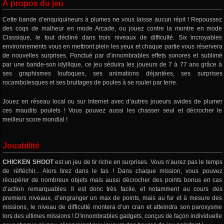
À propos du jeu
Cette bande d’enquiquineurs à plumes ne vous laisse aucun répit ! Repoussez
des coqs de malheur en mode Arcade, ou jouez contre la montre en mode
Classique, le tout décliné dans trois niveaux de difficulté. Six incroyables
environnements vous en mettront plein les yeux et chaque partie vous réservera
de nouvelles surprises. Ponctué par d’innombrables effets sonores et sublimé
par une bande-son idyllique, ce jeu séduira les joueurs de 7 à 77 ans grâce à
ses graphismes loufoques, ses animations déjantées, ses surprises
rocambolesques et ses bruitages de poules à se rouler par terre.
Jouez en réseau local ou sur Internet avec d’autres joueurs avides de plumer
ces maudits poulets ! Vous pouvez aussi les chasser seul et décrocher le
meilleur score mondial !
Jouabilité
CHICKEN SHOOT
est un jeu de tir riche en surprises. Vous n’aurez pas le temps
de réfléchir... Alors tirez dans le tas ! Dans chaque mission, vous pouvez
récupérer de nombreux objets mais aussi décrocher des points bonus en cas
d’action remarquables. Il est donc très facile, et notamment au cours des
premiers niveaux, d’engranger un max de points, mais au fur et à mesure des
missions, le niveau de difficulté montera d’un cran et atteindra son paroxysme
lors des ultimes missions ! D'innombrables gadgets, conçus de façon individuelle