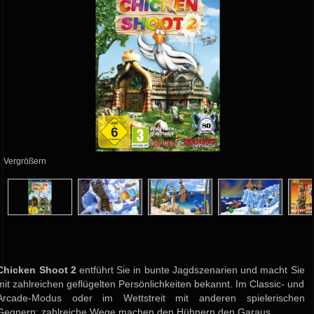
Vergrößern
Chicken Shoot 2
entführt Sie in bunte Jagdszenarien und macht Sie
mit zahlreichen geflügelten Persönlichkeiten bekannt. Im Classic- und
Arcade-Modus oder im Wettstreit mit anderen spielerischen
Gegnern: zahlreiche Wege machen den Hühnern den Garaus.