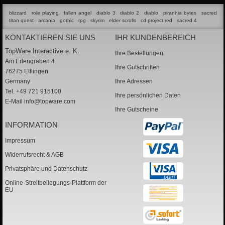
blizzard
role playing
fallen angel
diablo 3
diablo 2
diablo
piranhia bytes
sacred
titan quest
arcania
gothic
rpg
skyrim
elder scrolls
cd project red
sacred 4
KONTAKTIEREN SIE UNS
IHR KUNDENBEREICH
TopWare Interactive e. K.
Ihre Bestellungen
Am Erlengraben 4
Ihre Gutschriften
76275 Ettlingen
Germany
Ihre Adressen
Tel. +49 721 915100
Ihre persönlichen Daten
E-Mail
info@topware.com
Ihre Gutscheine
INFORMATION
Impressum
Widerrufsrecht & AGB
Privatsphäre und Datenschutz
Online-Streitbeilegungs-Plattform der
EU