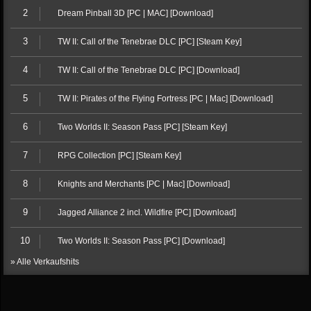
2
Dream Pinball 3D [PC | MAC] [Download]
3
TW II: Call of the Tenebrae DLC [PC] [Steam Key]
4
TW II: Call of the Tenebrae DLC [PC] [Download]
5
TW II: Pirates of the Flying Fortress [PC | Mac] [Download]
6
Two Worlds II: Season Pass [PC] [Steam Key]
7
RPG Collection [PC] [Steam Key]
8
Knights and Merchants [PC | Mac] [Download]
9
Jagged Alliance 2 incl. Wildfire [PC] [Download]
10
Two Worlds II: Season Pass [PC] [Download]
» Alle Verkaufshits