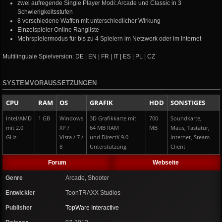
zwei aufregende Single Player Modi: Arcade und Classic in 3
Schwierigkeitsstufen
8 verschiedene Waffen mit unterschiedlicher Wirkung
Einzelspieler Online Rangliste
Mehrspielermodus für bis zu 4 Spielern im Netzwerk oder im Internet
Multilinguale Spielversion: DE | EN | FR | IT | ES | PL | CZ
SYSTEMVORAUSSETZUNGEN
CPU
RAM
OS
GRAFIK
HDD
SONSTIGES
Intel/AMD
1 GB
Windows
3D Grafikkarte mit
700
Soundkarte,
mit 2.0
XP /
64 MB RAM
MB
Maus, Tastatur,
GHz
Vista / 7 /
und DirectX 9.0
Internet, Steam-
8
Unterstützung
Client
Forum
Webseite
Genre
Arcade, Shooter
Entwickler
ToonTRAXX Studios
Publisher
TopWare Interactive