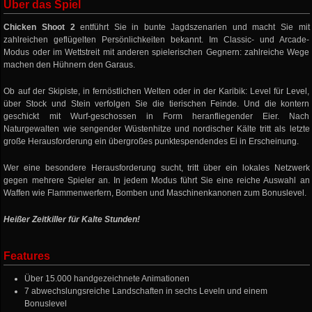
Über das Spiel
Chicken Shoot 2
entführt Sie in bunte Jagdszenarien und macht Sie mit
zahlreichen geflügelten Persönlichkeiten bekannt. Im Classic- und Arcade-
Modus oder im Wettstreit mit anderen spielerischen Gegnern: zahlreiche Wege
machen den Hühnern den Garaus.
Ob auf der Skipiste, in fernöstlichen Welten oder in der Karibik: Level für Level,
über Stock und Stein verfolgen Sie die tierischen Feinde. Und die kontern
geschickt mit Wurf-geschossen in Form heranfliegender Eier. Nach
Naturgewalten wie sengender Wüstenhitze und nordischer Kälte tritt als letzte
große Herausforderung ein übergroßes punktespendendes Ei in Erscheinung.
Wer eine besondere Herausforderung sucht, tritt über ein lokales Netzwerk
gegen mehrere Spieler an. In jedem Modus führt Sie eine reiche Auswahl an
Waffen wie Flammenwerfern, Bomben und Maschinenkanonen zum Bonuslevel.
Heißer Zeitkiller für Kalte Stunden!
Features
Über 15.000 handgezeichnete Animationen
7 abwechslungsreiche Landschaften in sechs Leveln und einem
Bonuslevel