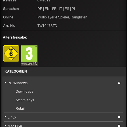
Release
07-2012
Sprachen
DE | EN | FR | IT | ES | PL
Online
Multiplayer 4 Spieler, Ranglisten
Art.-Nr.
TW1047STD
Altersfreigabe:
KATEGORIEN
PC Windows
Downloads
Steam Keys
Retail
Linux
Mac OSX