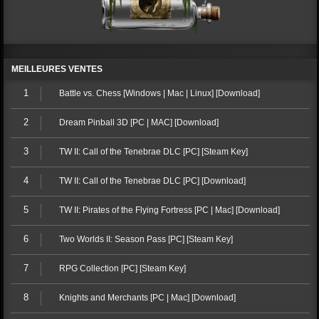
MEILLEURES VENTES
1
Battle vs. Chess [Windows | Mac | Linux] [Download]
2
Dream Pinball 3D [PC | MAC] [Download]
3
TW II: Call of the Tenebrae DLC [PC] [Steam Key]
4
TW II: Call of the Tenebrae DLC [PC] [Download]
5
TW II: Pirates of the Flying Fortress [PC | Mac] [Download]
6
Two Worlds II: Season Pass [PC] [Steam Key]
7
RPG Collection [PC] [Steam Key]
8
Knights and Merchants [PC | Mac] [Download]