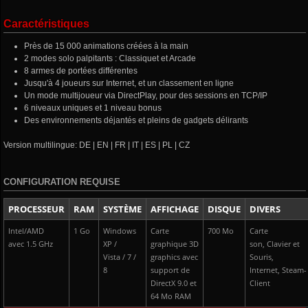
Caractéristiques
Près de 15 000 animations créées à la main
2 modes solo palpitants : Classiquet et Arcade
8 armes de portées différentes
Jusqu'à 4 joueurs sur Internet, et un classement en ligne
Un mode multijoueur via DirectPlay, pour des sessions en TCP/IP
6 niveaux uniques et 1 niveau bonus
Des environnements déjantés et pleins de gadgets délirants
Version multilingue: DE | EN | FR | IT | ES | PL | CZ
CONFIGURATION REQUISE
PROCESSEUR
RAM
SYSTÈME
AFFICHAGE
DISQUE
DIVERS
Intel/AMD
1 Go
Windows
Carte
700 Mo
Carte
avec 1.5 GHz
XP /
graphique 3D
son, Clavier et
Vista / 7 /
graphics avec
Souris,
8
support de
Internet, Steam-
DirectX 9.0 et
Client
64 Mo RAM