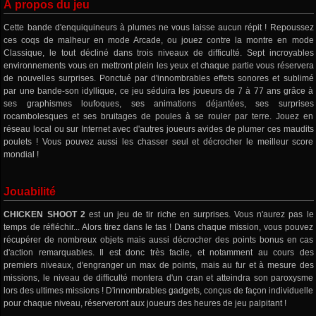
À propos du jeu
Cette bande d'enquiquineurs à plumes ne vous laisse aucun répit ! Repoussez
ces coqs de malheur en mode Arcade, ou jouez contre la montre en mode
Classique, le tout décliné dans trois niveaux de difficulté. Sept incroyables
environnements vous en mettront plein les yeux et chaque partie vous réservera
de nouvelles surprises. Ponctué par d'innombrables effets sonores et sublimé
par une bande-son idyllique, ce jeu séduira les joueurs de 7 à 77 ans grâce à
ses graphismes loufoques, ses animations déjantées, ses surprises
rocambolesques et ses bruitages de poules à se rouler par terre. Jouez en
réseau local ou sur Internet avec d'autres joueurs avides de plumer ces maudits
poulets ! Vous pouvez aussi les chasser seul et décrocher le meilleur score
mondial !
Jouabilité
CHICKEN SHOOT 2
est un jeu de tir riche en surprises. Vous n'aurez pas le
temps de réfléchir... Alors tirez dans le tas ! Dans chaque mission, vous pouvez
récupérer de nombreux objets mais aussi décrocher des points bonus en cas
d'action remarquables. Il est donc très facile, et notamment au cours des
premiers niveaux, d'engranger un max de points, mais au fur et à mesure des
missions, le niveau de difficulté montera d'un cran et atteindra son paroxysme
lors des ultimes missions ! D'innombrables gadgets, conçus de façon individuelle
pour chaque niveau, réserveront aux joueurs des heures de jeu palpitant !