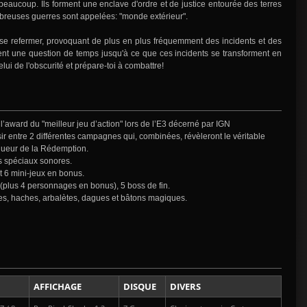
t beaucoup. Ils forment une enclave d'ordre et de justice entourée des terres
nombreuses guerres sont appelées: "monde extérieur".
 se refermer, provoquant de plus en plus fréquemment des incidents et des
ent une question de temps jusqu'à ce que ces incidents se transforment en
lui de l'obscurité et prépare-toi à combattre!
l’award du "meilleur jeu d’action" lors de l’E3 décerné par IGN
ir entre 2 différentes campagnes qui, combinées, révèleront le véritable
a lueur de la Rédemption.
s spéciaux sonores.
t 6 mini-jeux en bonus.
 (plus 4 personnages en bonus), 5 boss de fin.
es, haches, arbalètes, dagues et bâtons magiques.
AFFICHAGE
DISQUE
DIVERS