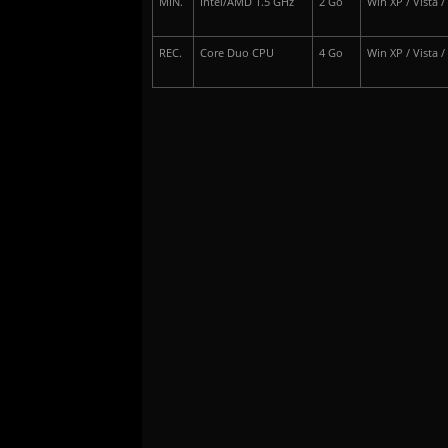
MIN.
Intel/AMD 1.5 GHz
2 Go
Win XP / Vista / 
REC.
Core Duo CPU
4 Go
Win XP / Vista / 