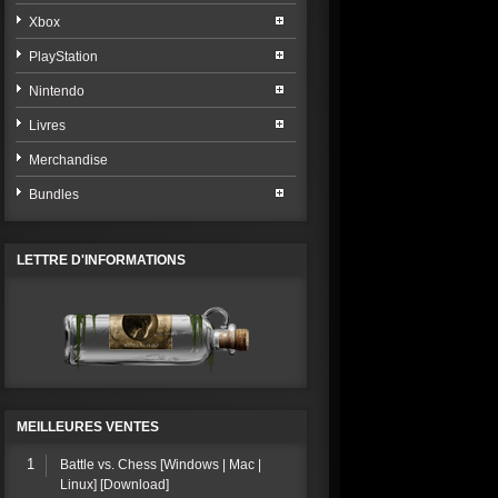
Xbox
PlayStation
Nintendo
Livres
Merchandise
Bundles
LETTRE D'INFORMATIONS
MEILLEURES VENTES
1
Battle vs. Chess [Windows | Mac |
Linux] [Download]