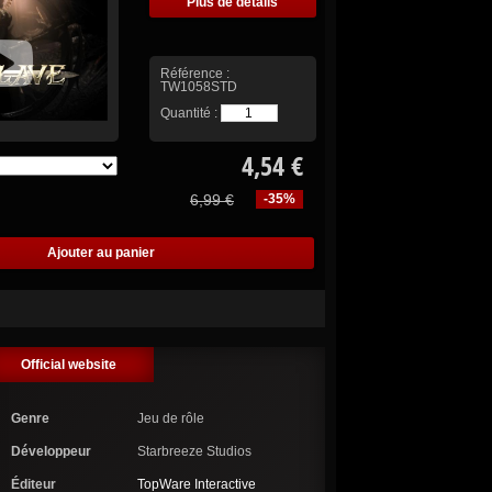
Plus de détails
Référence :
TW1058STD
Quantité :
4,54 €
6,99 €
-35%
Official website
Genre
Jeu de rôle
Développeur
Starbreeze Studios
Éditeur
TopWare Interactive