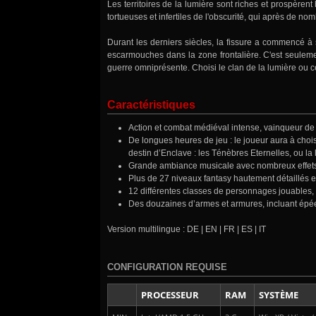
Les territoires de la lumière sont riches et prospèren
tortueuses et infertiles de l'obscurité, qui après de 
Durant les derniers siècles, la fissure a commencé à
escarmouches dans la zone frontalière. C'est seulem
guerre omniprésente. Choisi le clan de la lumière ou ce
Caractéristiques
Action et combat médiéval intense, vainqueur de 
De longues heures de jeu : le joueur aura à chois
destin d’Enclave : les Ténèbres Eternelles, ou l
Grande ambiance musicale avec nombreux effet
Plus de 27 niveaux fantasy hautement détaillés e
12 différentes classes de personnages jouables,
Des douzaines d’armes et armures, incluant épé
Version multilingue : DE | EN | FR | ES | IT
CONFIGURATION REQUISE
PROCESSEUR
RAM
SYSTÈME