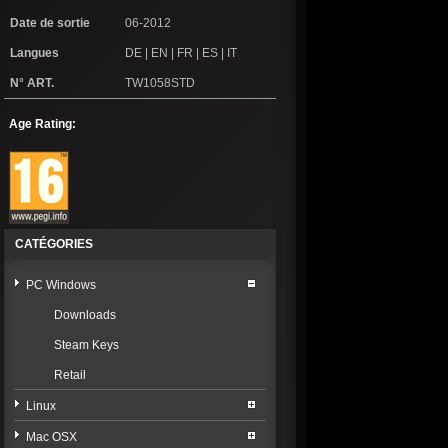
Date de sortie
06-2012
Langues
DE | EN | FR | ES | IT
N° ART.
TW1058STD
Age Rating:
CATÉGORIES
PC Windows
Downloads
Steam Keys
Retail
Linux
Mac OSX