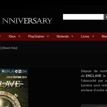
Xbox
PlayStation
Nintendo
Livres
Mer
] [Steam Key]
Depuis de nomb
de
ENCLAVE
, l
l'obscurité par 
lumière sont ric
enclave d'ordre e