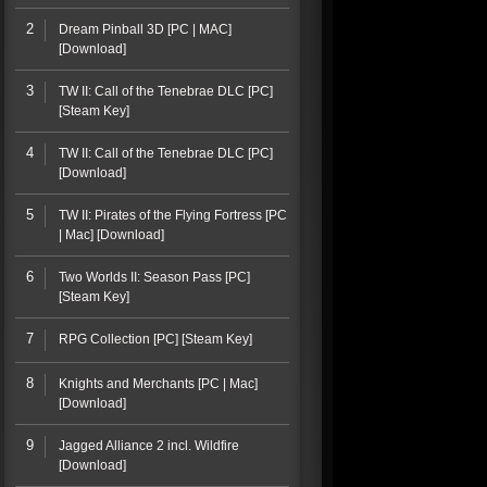
2
Dream Pinball 3D [PC | MAC]
[Download]
3
TW II: Call of the Tenebrae DLC [PC]
[Steam Key]
4
TW II: Call of the Tenebrae DLC [PC]
[Download]
5
TW II: Pirates of the Flying Fortress [PC
| Mac] [Download]
6
Two Worlds II: Season Pass [PC]
[Steam Key]
7
RPG Collection [PC] [Steam Key]
8
Knights and Merchants [PC | Mac]
[Download]
9
Jagged Alliance 2 incl. Wildfire
[Download]