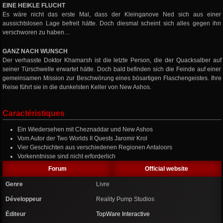
EINE HEIKLE FLUCHT
Es wäre nicht das erste Mal, dass der Kleinganove Ned sich aus einer
aussichtslosen Lage befreit hätte. Doch diesmal scheint sich alles gegen ihn
verschworen zu haben…
GANZ NACH WUNSCH
Der verhasste Doktor Khamarsh ist die letzte Person, die der Quacksalber auf
seiner Türschwelle erwartet hätte. Doch bald befinden sich die Feinde auf einer
gemeinsamen Mission zur Beschwörung eines bösartigen Flaschengeistes. Ihre
Reise führt sie in die dunkelsten Keller von New Ashos.
Caractéristiques
Ein Wiedersehen mit Cheznaddar und New Ashos
Vom Autor der Two Worlds II Quests Jaromir Krol
Vier Geschichten aus verschiedenen Regionen Antaloors
Vorkenntnisse sind nicht erforderlich
Forum
Official website
Genre
Livre
Développeur
Reality Pump Studios
Éditeur
TopWare Interactive