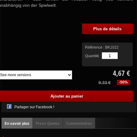
unabhängig von der Spielwelt.
Plus de détails
Référence :
BK1022
Quantité :
4,67 €
9,33 €
-50%
Partager sur Facebook !
En savoir plus
Press Quotes
Commentaires