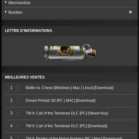
Merchandise
Bundles
LETTRE D'INFORMATIONS
MEILLEURES VENTES
1
Battle vs. Chess [Windows | Mac | Linux] [Download]
2
Dream Pinball 3D [PC | MAC] [Download]
3
TW II: Call of the Tenebrae DLC [PC] [Steam Key]
4
TW II: Call of the Tenebrae DLC [PC] [Download]
5
TW II: Pirates of the Flying Fortress [PC | Mac] [Download]