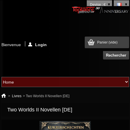
Devise : €
Panier
(vide)
Bienvenue
Login
>
Livres
>
Two Worlds II Novellen [DE]
Two Worlds II Novellen [DE]