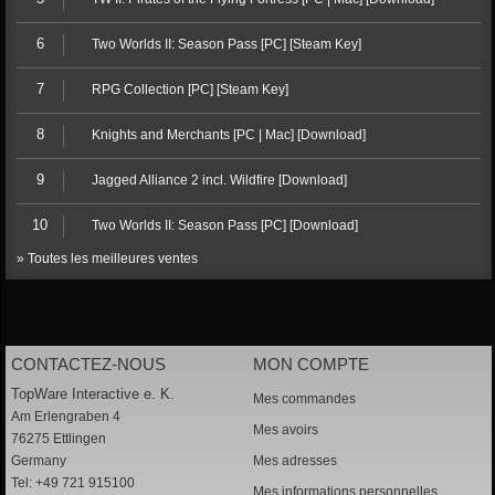
6
Two Worlds II: Season Pass [PC] [Steam Key]
7
RPG Collection [PC] [Steam Key]
8
Knights and Merchants [PC | Mac] [Download]
9
Jagged Alliance 2 incl. Wildfire [Download]
10
Two Worlds II: Season Pass [PC] [Download]
» Toutes les meilleures ventes
CONTACTEZ-NOUS
MON COMPTE
TopWare Interactive e. K.
Mes commandes
Am Erlengraben 4
Mes avoirs
76275 Ettlingen
Germany
Mes adresses
Tel: +49 721 915100
Mes informations personnelles