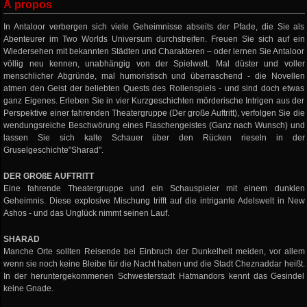
À propos
In Antaloor verbergen sich viele Geheimnisse abseits der Pfade, die Sie als
Abenteurer im Two Worlds Universum durchstreifen. Freuen Sie sich auf ein
Wiedersehen mit bekannten Städten und Charakteren – oder lernen Sie Antaloor
völlig neu kennen, unabhängig von der Spielwelt. Mal düster und voller
menschlicher Abgründe, mal humoristisch und überraschend - die Novellen
atmen den Geist der beliebten Quests des Rollenspiels - und sind doch etwas
ganz Eigenes. Erleben Sie in vier Kurzgeschichten mörderische Intrigen aus der
Perspektive einer fahrenden Theatergruppe (Der große Auftritt), verfolgen Sie die
wendungsreiche Beschwörung eines Flaschengeistes (Ganz nach Wunsch) und
lassen Sie sich kalte Schauer über den Rücken rieseln in der
Gruselgeschichte"Sharad".
DER GROßE AUFTRITT
Eine fahrende Theatergruppe und ein Schauspieler mit einem dunklen
Geheimnis. Diese explosive Mischung trifft auf die intrigante Adelswelt in New
Ashos - und das Unglück nimmt seinen Lauf.
SHARAD
Manche Orte sollten Reisende bei Einbruch der Dunkelheit meiden, vor allem
wenn sie noch keine Bleibe für die Nacht haben und die Stadt Cheznaddar heißt.
In der heruntergekommenen Schwesterstadt Hatmandors kennt das Gesindel
keine Gnade.