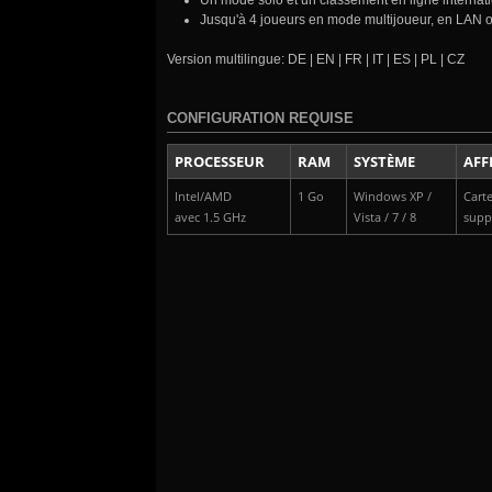
Un mode solo et un classement en ligne internat
Jusqu'à 4 joueurs en mode multijoueur, en LAN ou
Version multilingue: DE | EN | FR | IT | ES | PL | CZ
CONFIGURATION REQUISE
PROCESSEUR
RAM
SYSTÈME
AFF
Intel/AMD
1 Go
Windows XP /
Cart
avec 1.5 GHz
Vista / 7 / 8
supp