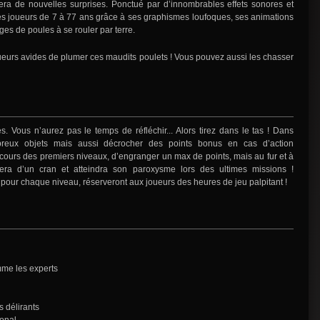
vera de nouvelles surprises. Ponctué par d’innombrables effets sonores et
les joueurs de 7 à 77 ans grâce à ses graphismes loufoques, ses animations
es de poules à se rouler par terre.
oueurs avides de plumer ces maudits poulets ! Vous pouvez aussi les chasser
s. Vous n’aurez pas le temps de réfléchir... Alors tirez dans le tas ! Dans
eux objets mais aussi décrocher des points bonus en cas d’action
u cours des premiers niveaux, d’engranger un max de points, mais au fur et à
tera d’un cran et atteindra son paroxysme lors des ultimes missions !
pour chaque niveau, réserveront aux joueurs des heures de jeu palpitant !
mme les experts
 délirants