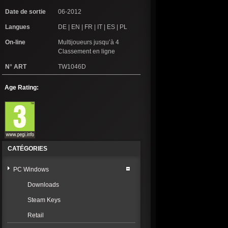
Date de sortie
06-2012
Langues
DE | EN | FR | IT | ES | PL
On-line
Multijoueurs jusqu’à 4
Classement en ligne
N° ART
TW1046D
Age Rating:
CATÉGORIES
PC Windows
Downloads
Steam Keys
Retail