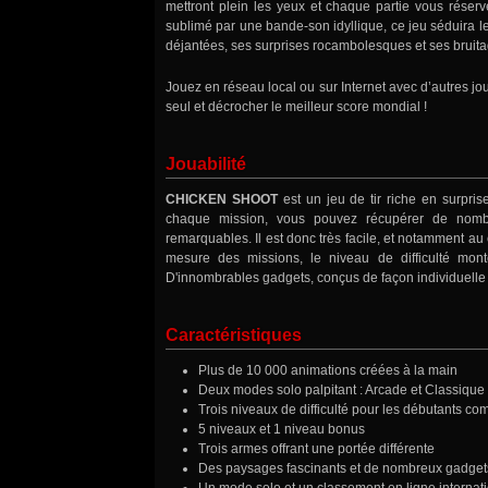
mettront plein les yeux et chaque partie vous réser
sublimé par une bande-son idyllique, ce jeu séduira 
déjantées, ses surprises rocambolesques et ses bruitag
Jouez en réseau local ou sur Internet avec d’autres j
seul et décrocher le meilleur score mondial !
Jouabilité
CHICKEN SHOOT
est un jeu de tir riche en surprise
chaque mission, vous pouvez récupérer de nombr
remarquables. Il est donc très facile, et notamment a
mesure des missions, le niveau de difficulté mon
D'innombrables gadgets, conçus de façon individuelle 
Caractéristiques
Plus de 10 000 animations créées à la main
Deux modes solo palpitant : Arcade et Classique
Trois niveaux de difficulté pour les débutants co
5 niveaux et 1 niveau bonus
Trois armes offrant une portée différente
Des paysages fascinants et de nombreux gadgets