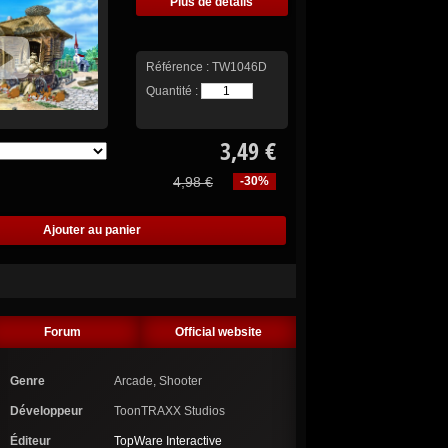
Plus de détails
Référence :
TW1046D
Quantité :
3,49 €
4,98 €
-30%
Forum
Official website
Genre
Arcade, Shooter
Développeur
ToonTRAXX Studios
Éditeur
TopWare Interactive