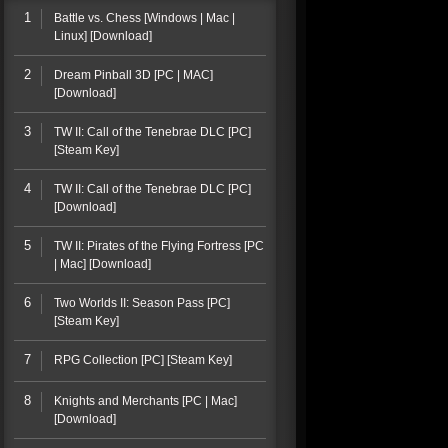
1
Battle vs. Chess [Windows | Mac |
Linux] [Download]
2
Dream Pinball 3D [PC | MAC]
[Download]
3
TW II: Call of the Tenebrae DLC [PC]
[Steam Key]
4
TW II: Call of the Tenebrae DLC [PC]
[Download]
5
TW II: Pirates of the Flying Fortress [PC
| Mac] [Download]
6
Two Worlds II: Season Pass [PC]
[Steam Key]
7
RPG Collection [PC] [Steam Key]
8
Knights and Merchants [PC | Mac]
[Download]