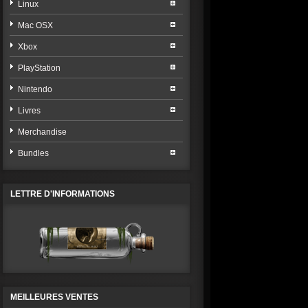
Linux
Mac OSX
Xbox
PlayStation
Nintendo
Livres
Merchandise
Bundles
LETTRE D'INFORMATIONS
MEILLEURES VENTES