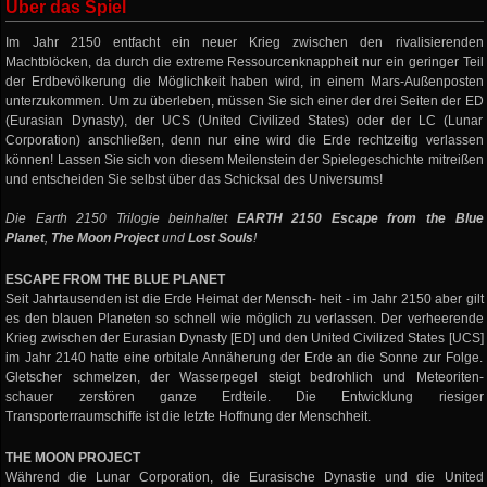
Über das Spiel
Im Jahr 2150 entfacht ein neuer Krieg zwischen den rivalisierenden
Machtblöcken, da durch die extreme Ressourcenknappheit nur ein geringer Teil
der Erdbevölkerung die Möglichkeit haben wird, in einem Mars-Außenposten
unterzukommen. Um zu überleben, müssen Sie sich einer der drei Seiten der ED
(Eurasian Dynasty), der UCS (United Civilized States) oder der LC (Lunar
Corporation) anschließen, denn nur eine wird die Erde rechtzeitig verlassen
können! Lassen Sie sich von diesem Meilenstein der Spielegeschichte mitreißen
und entscheiden Sie selbst über das Schicksal des Universums!
Die Earth 2150 Trilogie beinhaltet
EARTH 2150 Escape from the Blue
Planet
,
The Moon Project
und
Lost Souls
!
ESCAPE FROM THE BLUE PLANET
Seit Jahrtausenden ist die Erde Heimat der Mensch- heit - im Jahr 2150 aber gilt
es den blauen Planeten so schnell wie möglich zu verlassen. Der verheerende
Krieg zwischen der Eurasian Dynasty [ED] und den United Civilized States [UCS]
im Jahr 2140 hatte eine orbitale Annäherung der Erde an die Sonne zur Folge.
Gletscher schmelzen, der Wasserpegel steigt bedrohlich und Meteoriten-
schauer zerstören ganze Erdteile. Die Entwicklung riesiger
Transporterraumschiffe ist die letzte Hoffnung der Menschheit.
THE MOON PROJECT
Während die Lunar Corporation, die Eurasische Dynastie und die United