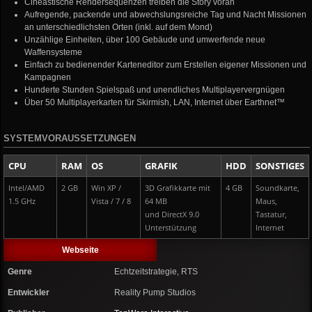
Cineastische Rendersequenzen treiben die Story voran
Aufregende, packende und abwechslungsreiche Tag und Nacht Missionen
an unterschiedlichsten Orten (inkl. auf dem Mond)
Unzählige Einheiten, über 100 Gebäude und umwerfende neue
Waffensysteme
Einfach zu bedienender Karteneditor zum Erstellen eigener Missionen und
Kampagnen
Hunderte Stunden Spielspaß und unendliches Multiplayervergnügen
Über 50 Multiplayerkarten für Skirmish, LAN, Internet über Earthnet™
SYSTEMVORAUSSETZUNGEN
CPU
RAM
OS
GRAFIK
HDD
SONSTIGES
Intel/AMD
2 GB
Win XP /
3D Grafikkarte mit
4 GB
Soundkarte,
1.5 GHz
Vista / 7 / 8
64 MB
Maus,
und DirectX 9.0
Tastatur,
Unterstützung
Internet
Webseite
Genre
Echtzeitstrategie, RTS
Entwickler
Reality Pump Studios