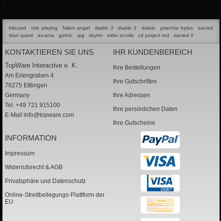
blizzard
role playing
fallen angel
diablo 3
diablo 2
diablo
piranhia bytes
sacred
titan quest
arcania
gothic
rpg
skyrim
elder scrolls
cd project red
sacred 4
KONTAKTIEREN SIE UNS
IHR KUNDENBEREICH
TopWare Interactive e. K.
Ihre Bestellungen
Am Erlengraben 4
Ihre Gutschriften
76275 Ettlingen
Germany
Ihre Adressen
Tel. +49 721 915100
Ihre persönlichen Daten
E-Mail
info@topware.com
Ihre Gutscheine
INFORMATION
Impressum
Widerrufsrecht & AGB
Privatsphäre und Datenschutz
Online-Streitbeilegungs-Plattform der
EU