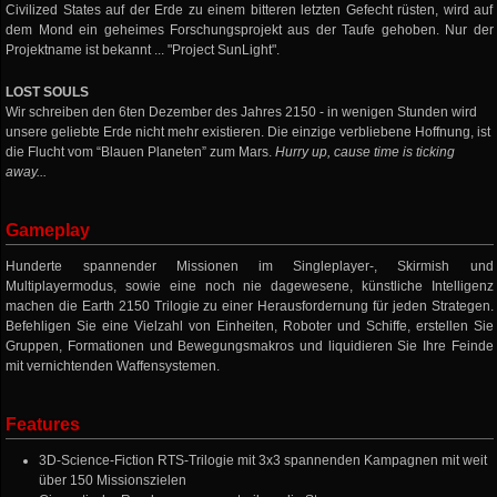
Civilized States auf der Erde zu einem bitteren letzten Gefecht rüsten, wird auf
dem Mond ein geheimes Forschungsprojekt aus der Taufe gehoben. Nur der
Projektname ist bekannt ... "Project SunLight".
LOST SOULS
Wir schreiben den 6ten Dezember des Jahres 2150 - in wenigen Stunden wird
unsere geliebte Erde nicht mehr existieren. Die einzige verbliebene Hoffnung, ist
die Flucht vom “Blauen Planeten” zum Mars.
Hurry up, cause time is ticking
away...
Gameplay
Hunderte spannender Missionen im Singleplayer-, Skirmish und
Multiplayermodus, sowie eine noch nie dagewesene, künstliche Intelligenz
machen die Earth 2150 Trilogie zu einer Herausfordernung für jeden Strategen.
Befehligen Sie eine Vielzahl von Einheiten, Roboter und Schiffe, erstellen Sie
Gruppen, Formationen und Bewegungsmakros und liquidieren Sie Ihre Feinde
mit vernichtenden Waffensystemen.
Features
3D-Science-Fiction RTS-Trilogie mit 3x3 spannenden Kampagnen mit weit
über 150 Missionszielen