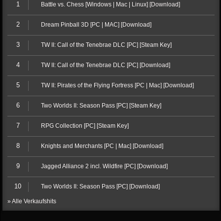
1
Battle vs. Chess [Windows | Mac | Linux] [Download]
2
Dream Pinball 3D [PC | MAC] [Download]
3
TW II: Call of the Tenebrae DLC [PC] [Steam Key]
4
TW II: Call of the Tenebrae DLC [PC] [Download]
5
TW II: Pirates of the Flying Fortress [PC | Mac] [Download]
6
Two Worlds II: Season Pass [PC] [Steam Key]
7
RPG Collection [PC] [Steam Key]
8
Knights and Merchants [PC | Mac] [Download]
9
Jagged Alliance 2 incl. Wildfire [PC] [Download]
10
Two Worlds II: Season Pass [PC] [Download]
» Alle Verkaufshits