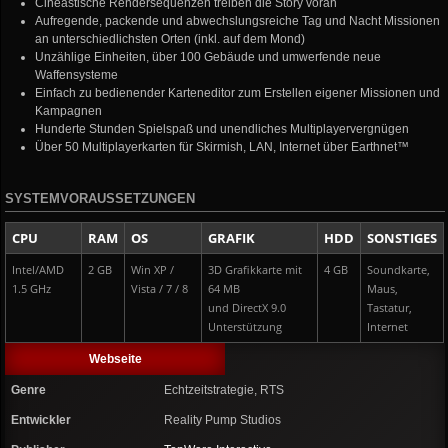
Cineastische Rendersequenzen treiben die Story voran
Aufregende, packende und abwechslungsreiche Tag und Nacht Missionen
an unterschiedlichsten Orten (inkl. auf dem Mond)
Unzählige Einheiten, über 100 Gebäude und umwerfende neue
Waffensysteme
Einfach zu bedienender Karteneditor zum Erstellen eigener Missionen und
Kampagnen
Hunderte Stunden Spielspaß und unendliches Multiplayervergnügen
Über 50 Multiplayerkarten für Skirmish, LAN, Internet über Earthnet™
SYSTEMVORAUSSETZUNGEN
CPU
RAM
OS
GRAFIK
HDD
SONSTIGES
Intel/AMD
2 GB
Win XP /
3D Grafikkarte mit
4 GB
Soundkarte,
1.5 GHz
Vista / 7 / 8
64 MB
Maus,
und DirectX 9.0
Tastatur,
Unterstützung
Internet
Webseite
Genre
Echtzeitstrategie, RTS
Entwickler
Reality Pump Studios