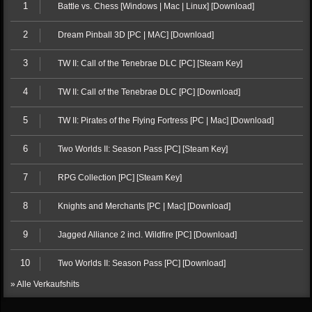
1
Battle vs. Chess [Windows | Mac | Linux] [Download]
2
Dream Pinball 3D [PC | MAC] [Download]
3
TW II: Call of the Tenebrae DLC [PC] [Steam Key]
4
TW II: Call of the Tenebrae DLC [PC] [Download]
5
TW II: Pirates of the Flying Fortress [PC | Mac] [Download]
6
Two Worlds II: Season Pass [PC] [Steam Key]
7
RPG Collection [PC] [Steam Key]
8
Knights and Merchants [PC | Mac] [Download]
9
Jagged Alliance 2 incl. Wildfire [PC] [Download]
10
Two Worlds II: Season Pass [PC] [Download]
» Alle Verkaufshits