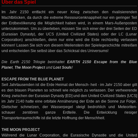
Über das Spiel
Im Jahr 2150 entfacht ein neuer Krieg zwischen den rivalisierenden
Machtblöcken, da durch die extreme Ressourcenknappheit nur ein geringer Teil
der Erdbevölkerung die Möglichkeit haben wird, in einem Mars-Außenposten
unterzukommen. Um zu überleben, müssen Sie sich einer der drei Seiten der ED
(Eurasian Dynasty), der UCS (United Civilized States) oder der LC (Lunar
Corporation) anschließen, denn nur eine wird die Erde rechtzeitig verlassen
können! Lassen Sie sich von diesem Meilenstein der Spielegeschichte mitreißen
und entscheiden Sie selbst über das Schicksal des Universums!
Die Earth 2150 Trilogie beinhaltet
EARTH 2150 Escape from the Blue
Planet
,
The Moon Project
und
Lost Souls
!
ESCAPE FROM THE BLUE PLANET
Seit Jahrtausenden ist die Erde Heimat der Mensch- heit - im Jahr 2150 aber gilt
es den blauen Planeten so schnell wie möglich zu verlassen. Der verheerende
Krieg zwischen der Eurasian Dynasty [ED] und den United Civilized States [UCS]
im Jahr 2140 hatte eine orbitale Annäherung der Erde an die Sonne zur Folge.
Gletscher schmelzen, der Wasserpegel steigt bedrohlich und Meteoriten-
schauer zerstören ganze Erdteile. Die Entwicklung riesiger
Transporterraumschiffe ist die letzte Hoffnung der Menschheit.
THE MOON PROJECT
Während die Lunar Corporation, die Eurasische Dynastie und die United