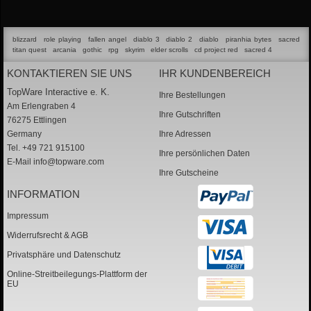
blizzard
role playing
fallen angel
diablo 3
diablo 2
diablo
piranhia bytes
sacred
titan quest
arcania
gothic
rpg
skyrim
elder scrolls
cd project red
sacred 4
KONTAKTIEREN SIE UNS
IHR KUNDENBEREICH
TopWare Interactive e. K.
Ihre Bestellungen
Am Erlengraben 4
Ihre Gutschriften
76275 Ettlingen
Germany
Ihre Adressen
Tel. +49 721 915100
Ihre persönlichen Daten
E-Mail
info@topware.com
Ihre Gutscheine
INFORMATION
Impressum
Widerrufsrecht & AGB
Privatsphäre und Datenschutz
Online-Streitbeilegungs-Plattform der
EU