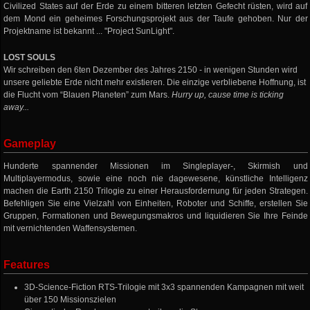
Civilized States auf der Erde zu einem bitteren letzten Gefecht rüsten, wird auf
dem Mond ein geheimes Forschungsprojekt aus der Taufe gehoben. Nur der
Projektname ist bekannt ... "Project SunLight".
LOST SOULS
Wir schreiben den 6ten Dezember des Jahres 2150 - in wenigen Stunden wird
unsere geliebte Erde nicht mehr existieren. Die einzige verbliebene Hoffnung, ist
die Flucht vom “Blauen Planeten” zum Mars.
Hurry up, cause time is ticking
away...
Gameplay
Hunderte spannender Missionen im Singleplayer-, Skirmish und
Multiplayermodus, sowie eine noch nie dagewesene, künstliche Intelligenz
machen die Earth 2150 Trilogie zu einer Herausfordernung für jeden Strategen.
Befehligen Sie eine Vielzahl von Einheiten, Roboter und Schiffe, erstellen Sie
Gruppen, Formationen und Bewegungsmakros und liquidieren Sie Ihre Feinde
mit vernichtenden Waffensystemen.
Features
3D-Science-Fiction RTS-Trilogie mit 3x3 spannenden Kampagnen mit weit
über 150 Missionszielen