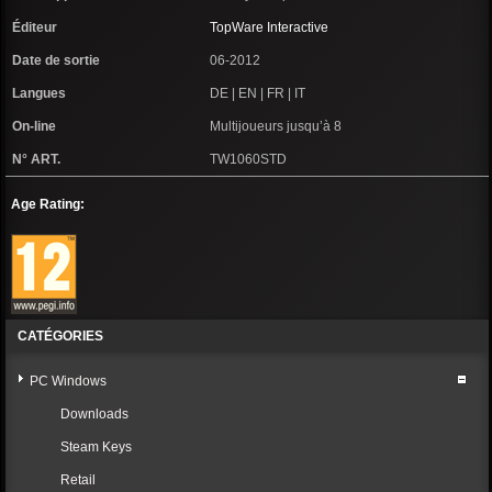
Éditeur
TopWare Interactive
Date de sortie
06-2012
Langues
DE | EN | FR | IT
On-line
Multijoueurs jusqu’à 8
N° ART.
TW1060STD
Age Rating:
CATÉGORIES
PC Windows
Downloads
Steam Keys
Retail