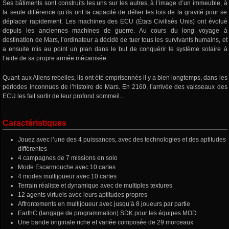
Ses bâtiments sont construits les uns sur les autres, à l’image d’un immeuble, à
la seule différence qu’ils ont la capacité de défier les lois de la gravité pour se
déplacer rapidement. Les machines des ECU (États Civilisés Unis) ont évolué
depuis les anciennes machines de guerre. Au cours du long voyage à
destination de Mars, l’ordinateur a décidé de tuer tous les survivants humains, et
a ensuite mis au point un plan dans le but de conquérir le système solaire à
l’aide de sa propre armée mécanisée.
Quant aux Aliens rebelles, ils ont été emprisonnés il y a bien longtemps, dans les
périodes inconnues de l’histoire de Mars. En 2160, l’arrivée des vaisseaux des
ECU les fait sortir de leur profond sommeil...
Caractéristiques
Jouez avec l’une des 4 puissances, avec des technologies et des aptitudes
différentes
4 campagnes de 7 missions en solo
Mode Escarmouche avec 10 cartes
4 modes multijoueur avec 10 cartes
Terrain réaliste et dynamique avec de multiples textures
12 agents virtuels avec leurs aptitudes propres
Affrontements en multijoueur avec jusqu’à 8 joueurs par partie
EarthC (langage de programmation) SDK pour les équipes MOD
Une bande originale riche et variée composée de 29 morceaux