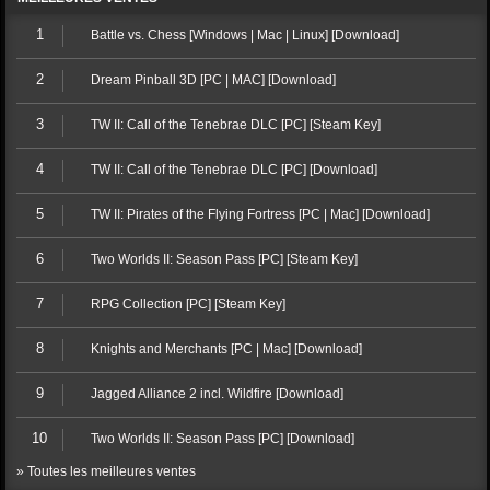
1
Battle vs. Chess [Windows | Mac | Linux] [Download]
2
Dream Pinball 3D [PC | MAC] [Download]
3
TW II: Call of the Tenebrae DLC [PC] [Steam Key]
4
TW II: Call of the Tenebrae DLC [PC] [Download]
5
TW II: Pirates of the Flying Fortress [PC | Mac] [Download]
6
Two Worlds II: Season Pass [PC] [Steam Key]
7
RPG Collection [PC] [Steam Key]
8
Knights and Merchants [PC | Mac] [Download]
9
Jagged Alliance 2 incl. Wildfire [Download]
10
Two Worlds II: Season Pass [PC] [Download]
» Toutes les meilleures ventes