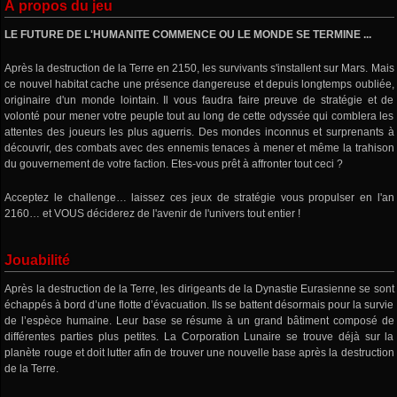
À propos du jeu
LE FUTURE DE L'HUMANITE COMMENCE OU LE MONDE SE TERMINE ...
Après la destruction de la Terre en 2150, les survivants s'installent sur Mars. Mais
ce nouvel habitat cache une présence dangereuse et depuis longtemps oubliée,
originaire d'un monde lointain. Il vous faudra faire preuve de stratégie et de
volonté pour mener votre peuple tout au long de cette odyssée qui comblera les
attentes des joueurs les plus aguerris. Des mondes inconnus et surprenants à
découvrir, des combats avec des ennemis tenaces à mener et même la trahison
du gouvernement de votre faction. Etes-vous prêt à affronter tout ceci ?
Acceptez le challenge… laissez ces jeux de stratégie vous propulser en l'an
2160… et VOUS déciderez de l'avenir de l'univers tout entier !
Jouabilité
Après la destruction de la Terre, les dirigeants de la Dynastie Eurasienne se sont
échappés à bord d’une flotte d’évacuation. Ils se battent désormais pour la survie
de l’espèce humaine. Leur base se résume à un grand bâtiment composé de
différentes parties plus petites. La Corporation Lunaire se trouve déjà sur la
planète rouge et doit lutter afin de trouver une nouvelle base après la destruction
de la Terre.