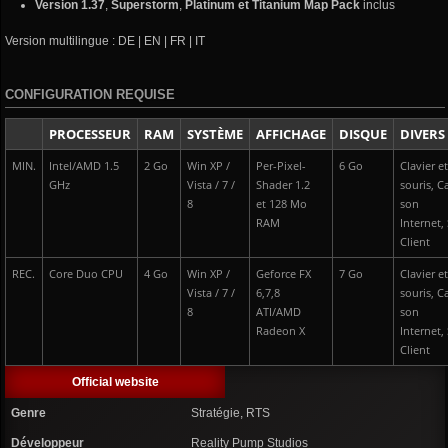
Version 1.37
,
Superstorm
,
Platinum et Titanium Map Pack
inclus
Version multilingue : DE | EN | FR | IT
CONFIGURATION REQUISE
PROCESSEUR
RAM
SYSTÈME
AFFICHAGE
DISQUE
DIVERS
MIN.
Intel/AMD 1.5
2 Go
Win XP /
Per-Pixel-
6 Go
Clavier e
GHz
Vista / 7 /
Shader 1.2
souris, C
8
et 128 Mo
son
RAM
Internet,
Client
REC.
Core Duo CPU
4 Go
Win XP /
Geforce FX
7 Go
Clavier e
Vista / 7 /
6,7,8
souris, C
8
ATI/AMD
son
Radeon X
Internet,
Client
Official website
Genre
Stratégie, RTS
Développeur
Reality Pump Studios