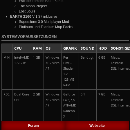
Escape from the Blue Planet
The Moon Project
Lost Souls
EARTH 2160
V 1.37 inklusive
Superstorm 3.0 Multiplayer Mod
Platinum und Titanium Map Packs
SYSTEMVORAUSSETZUNGEN
CPU
RAM
OS
GRAFIK
SOUND
HDD
SONSTIGE
MIN.
Intel/AMD
1 GB
Windows
Per-
Benötigt
6 GB
Maus,
1.5 GHz
XP / Vista
Pixel-
Tastatur
/ 7
Shader
DSL-Internet
1.2
128 MB
RAM
REC.
Dual Core
2 GB
Windows
Geforce
5.1
7 GB
Maus,
CPU
XP / Vista
FX 6,7,8
Tastatur
/ 7
ATI/AMD
DSL-Internet
Radeon
X
Forum
Webseite