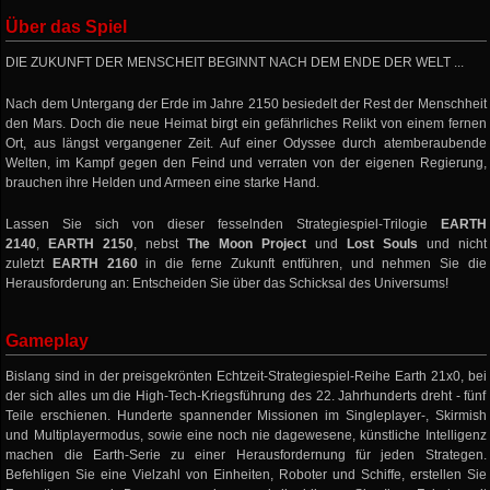
Über das Spiel
DIE ZUKUNFT DER MENSCHEIT BEGINNT NACH DEM ENDE DER WELT ...
Nach dem Untergang der Erde im Jahre 2150 besiedelt der Rest der Menschheit
den Mars. Doch die neue Heimat birgt ein gefährliches Relikt von einem fernen
Ort, aus längst vergangener Zeit. Auf einer Odyssee durch atemberaubende
Welten, im Kampf gegen den Feind und verraten von der eigenen Regierung,
brauchen ihre Helden und Armeen eine starke Hand.
Lassen Sie sich von dieser fesselnden Strategiespiel-Trilogie
EARTH
2140
,
EARTH 2150
, nebst
The Moon Project
und
Lost Souls
und nicht
zuletzt
EARTH 2160
in die ferne Zukunft entführen, und nehmen Sie die
Herausforderung an: Entscheiden Sie über das Schicksal des Universums!
Gameplay
Bislang sind in der preisgekrönten Echtzeit-Strategiespiel-Reihe Earth 21x0, bei
der sich alles um die High-Tech-Kriegsführung des 22. Jahrhunderts dreht - fünf
Teile erschienen. Hunderte spannender Missionen im Singleplayer-, Skirmish
und Multiplayermodus, sowie eine noch nie dagewesene, künstliche Intelligenz
machen die Earth-Serie zu einer Herausfordernung für jeden Strategen.
Befehligen Sie eine Vielzahl von Einheiten, Roboter und Schiffe, erstellen Sie