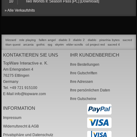
10
Two Worlds II: Season Pass [PC] [Download]
» Alle Verkaufshits
blizzard
role playing
fallen angel
diablo 3
diablo 2
diablo
piranhia bytes
sacred
titan quest
arcania
gothic
rpg
skyrim
elder scrolls
cd project red
sacred 4
KONTAKTIEREN SIE UNS
IHR KUNDENBEREICH
TopWare Interactive e. K.
Ihre Bestellungen
Am Erlengraben 4
Ihre Gutschriften
76275 Ettlingen
Germany
Ihre Adressen
Tel. +49 721 915100
Ihre persönlichen Daten
E-Mail
info@topware.com
Ihre Gutscheine
INFORMATION
Impressum
Widerrufsrecht & AGB
Privatsphäre und Datenschutz