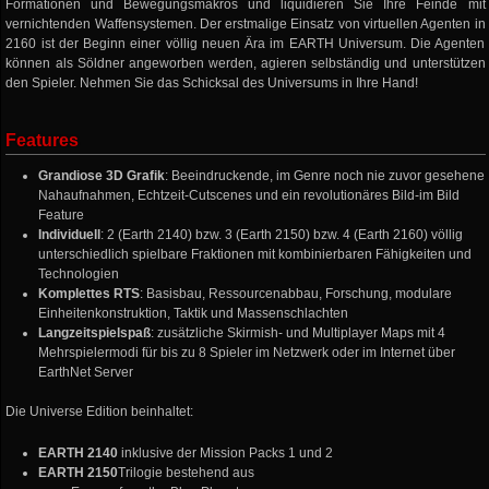
Formationen und Bewegungsmakros und liquidieren Sie Ihre Feinde mit
vernichtenden Waffensystemen. Der erstmalige Einsatz von virtuellen Agenten in
2160 ist der Beginn einer völlig neuen Ära im EARTH Universum. Die Agenten
können als Söldner angeworben werden, agieren selbständig und unterstützen
den Spieler. Nehmen Sie das Schicksal des Universums in Ihre Hand!
Features
Grandiose 3D Grafik
: Beeindruckende, im Genre noch nie zuvor gesehene
Nahaufnahmen, Echtzeit-Cutscenes und ein revolutionäres Bild-im Bild
Feature
Individuell
: 2 (Earth 2140) bzw. 3 (Earth 2150) bzw. 4 (Earth 2160) völlig
unterschiedlich spielbare Fraktionen mit kombinierbaren Fähigkeiten und
Technologien
Komplettes RTS
: Basisbau, Ressourcenabbau, Forschung, modulare
Einheitenkonstruktion, Taktik und Massenschlachten
Langzeitspielspaß
: zusätzliche Skirmish- und Multiplayer Maps mit 4
Mehrspielermodi für bis zu 8 Spieler im Netzwerk oder im Internet über
EarthNet Server
Die Universe Edition beinhaltet:
EARTH 2140
inklusive der Mission Packs 1 und 2
EARTH 2150
Trilogie bestehend aus