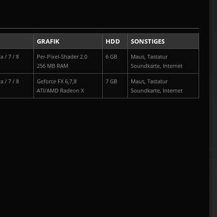
GRAFIK
HDD
SONSTIGES
a / 7 / 8
Per-Pixel-Shader 2.0
6 GB
Maus, Tastatur
256 MB RAM
Soundkarte, Internet
a / 7 / 8
Geforce FX 6,7,8
7 GB
Maus, Tastatur
ATI/AMD Radeon X
Soundkarte, Internet