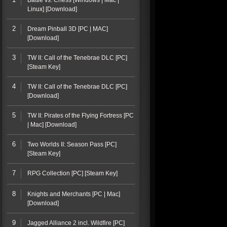
Battle vs. Chess [Windows | Mac |
Linux] [Download]
2
Dream Pinball 3D [PC | MAC]
[Download]
3
TW II: Call of the Tenebrae DLC [PC]
[Steam Key]
4
TW II: Call of the Tenebrae DLC [PC]
[Download]
5
TW II: Pirates of the Flying Fortress [PC
| Mac] [Download]
6
Two Worlds II: Season Pass [PC]
[Steam Key]
7
RPG Collection [PC] [Steam Key]
8
Knights and Merchants [PC | Mac]
[Download]
9
Jagged Alliance 2 incl. Wildfire [PC]