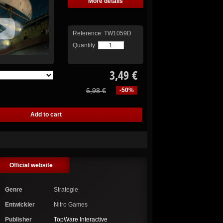
More details
Reference:
TW1059D
Quantity:
3,49 €
6,98 €
-50%
Official website
Genre
Strategie
Entwickler
Nitro Games
Publisher
TopWare Interactive