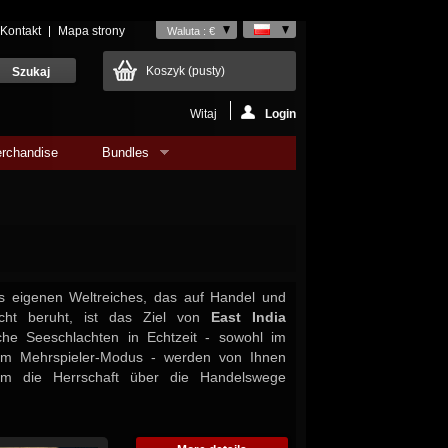
Kontakt
Mapa strony
Waluta : €
Koszyk
(pusty)
Witaj
Login
rchandise
Bundles
s eigenen Weltreiches, das auf Handel und
acht beruht, ist das Ziel von
East India
che Seeschlachten in Echtzeit - sowohl im
 im Mehrspieler-Modus - werden von Ihnen
um die Herrschaft über die Handelswege