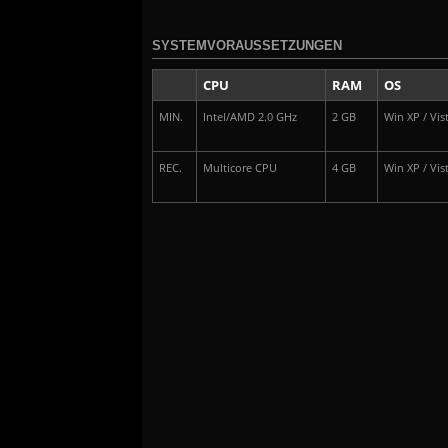
SYSTEMVORAUSSETZUNGEN
CPU
RAM
OS
MIN.
Intel/AMD 2.0 GHz
2 GB
Win XP / Vist
REC.
Multicore CPU
4 GB
Win XP / Vist