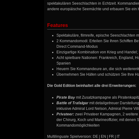
spektakulären Seeschlachten in Echtzeit. Kommandiere
andere europäische Seemächte und erbauen Sie ein 
Features
Spektakuläre, filmreife, epische Seeschlachten mi
2 Kommandomodi: Erteilen Sie Ihren Schiffen Be
Direct Command-Modus
Einzigartige Kombination von Krieg und Handel;
Acht spielbare Nationen: Frankreich, England, 
Spanien
Heuern Sie Kommandeure an, die sich weiterentwi
Übernehmen Sie Häfen und schützen Sie Ihre Ha
Die Gold Edition beinhaltet alle drei Erweiterungen:
Pirate Bay
mit Zusatzkampagne als Piratenkapit
Battle of Trafalgar
mit detailgetreuer Darstellu
inklusive Admiral Lord Nelson, Admiral Pierre Vi
Privateer:
zwei Privateer Kampagnen, 2 weitere 
der Chirurg, Koch und Marineoffizier, mit denen 
Kommandomöglichkeiten
Multilinguale Spielversion: DE | EN | FR | IT