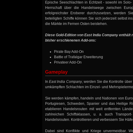
Epische Seeschlachten in Echtzeit - sowohl im Solo
Herrschaft über die Handelswege zwischen Eur
erfolgreichster Eroberer durchzusetzen, werden S
beteiligten Schiffe können Sie sich jederzeit selbs
die Märkte im Fernen Osten beistehen.
Diese Gold-Edition von East India Company enthält 
bisher erschienenen Add-ons:
Pirate Bay Add-On
Battle of Trafalgar Erweiterung
Privateer Add-On
Gameplay
In
East India Company
, werden Sie die Kontrolle übe
umkämpften Schlachten im Einzel- und Mehrspielermo
Sie werden kämpfen, handeln und Nationen von Europa
Portugiesen, Schweden, Spanier und das Heilige Rö
etablieren Handelsrouten mit weit entfernten Länd
zahlreichen Schiffsklassen, u. a. auch Transport
Handelsrouten. Kontrollieren und verbessern Sie Häfe
Dabei sind Konflikte und Kriege unvermeidbar. We