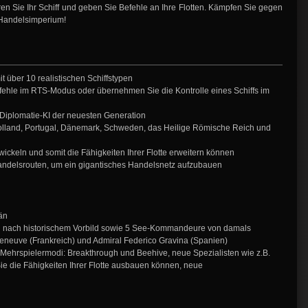
n Sie Ihr Schiff und geben Sie Befehle an Ihre Flotten. Kämpfen Sie gegen
Handelsimperium!
t über 10 realistischen Schiffstypen
fehle im RTS-Modus oder übernehmen Sie die Kontrolle eines Schiffs im
 Diplomatie-KI der neuesten Generation
Holland, Portugal, Dänemark, Schweden, das Heilige Römische Reich und
ckeln und somit die Fähigkeiten Ihrer Flotte erweitern können
ndelsrouten, um ein gigantisches Handelsnetz aufzubauen
än
ng nach historischem Vorbild sowie 5 See-Kommandeure von damals
lleneuve (Frankreich) und Admiral Federico Gravina (Spanien)
Mehrspielermodi: Breakthrough und Beehive, neue Spezialisten wie z.B.
Sie die Fähigkeiten Ihrer Flotte ausbauen können, neue