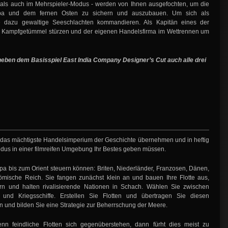
- als auch im Mehrspieler-Modus - werden von Ihnen ausgefochten, um die
opa und dem fernen Osten zu sichern und auszubauen. Um sich als
ie dazu gewaltige Seeschlachten kommandieren. Als Kapitän eines der
t ins Kampfgetümmel stürzen und der eigenen Handelsfirma im Wettrennen um
neben dem Basisspiel East India Company Designer’s Cut auch alle drei
r das mächtigste Handelsimperium der Geschichte übernehmen und in heftig
dus in einer filmreifen Umgebung Ihr Bestes geben müssen.
 bis zum Orient steuern können: Briten, Niederländer, Franzosen, Dänen,
mische Reich. Sie fangen zunächst klein an und bauen Ihre Flotte aus,
ern und halten rivalisierende Nationen in Schach. Wählen Sie zwischen
- und Kriegsschiffe. Erstellen Sie Flotten und übertragen Sie diesen
n und bilden Sie eine Strategie zur Beherrschung der Meere.
nn feindliche Flotten sich gegenüberstehen, dann fürht dies meist zu