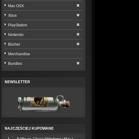
Mac OSX
Xbox
PlayStation
Nintendo
Bücher
Merchandise
Bundles
NEWSLETTER
NAJCZĘŚCIEJ KUPOWANE
1