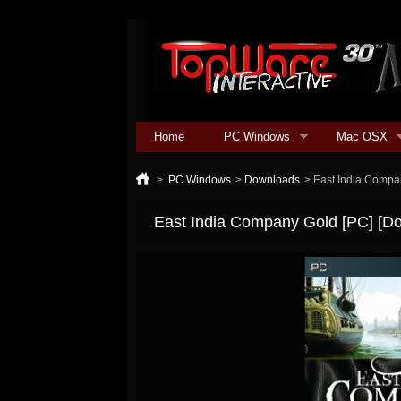
Home
PC Windows
Mac OSX
>
PC Windows
>
Downloads
>
East India Compa
East India Company Gold [PC] [D