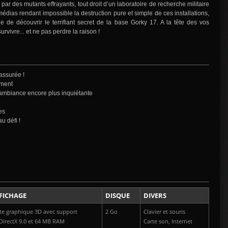
r des mutants effrayants, tout droit d’un laboratoire de recherche militaire
dias rendant impossible la destruction pure et simple de ces installations,
 de découvrir le terrifiant secret de la base Gorky 17. A la tête des vos
vivre... et ne pas perdre la raison !
 assurée !
mment
 ambiance encore plus inquiétante
es
u défi !
FICHAGE
DISQUE
DIVERS
te graphique 3D avec support
2 Go
Clavier et souris
DirectX 9.0 et 64 MB RAM
Carte son, Internet