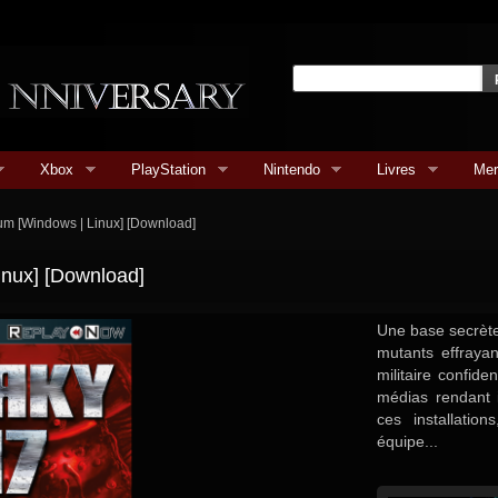
Xbox
PlayStation
Nintendo
Livres
Mer
um [Windows | Linux] [Download]
inux] [Download]
Une base secrète
mutants effrayan
militaire confid
médias rendant i
ces installatio
équipe...