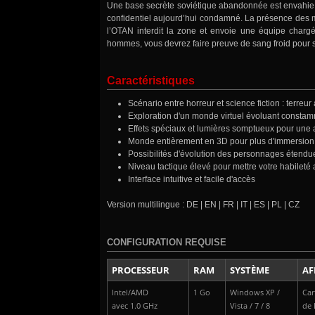
Une base secrète soviétique abandonnée est envahie pa
confidentiel aujourd’hui condamné. La présence des mé
l’OTAN interdit la zone et envoie une équipe chargée
hommes, vous devrez faire preuve de sang froid pour sur
Caractéristiques
Scénario entre horreur et science fiction : terreur
Exploration d'un monde virtuel évoluant consta
Effets spéciaux et lumières somptueux pour une
Monde entièrement en 3D pour plus d'immersion
Possibilités d'évolution des personnages étendu
Niveau tactique élevé pour mettre votre habileté a
Interface intuitive et facile d'accès
Version multilingue : DE | EN | FR | IT | ES | PL | CZ
CONFIGURATION REQUISE
PROCESSEUR
RAM
SYSTÈME
AF
Intel/AMD
1 Go
Windows XP /
Car
avec 1.0 GHz
Vista / 7 / 8
de 