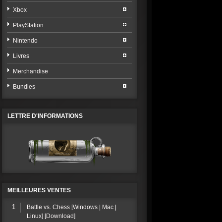
Xbox
PlayStation
Nintendo
Livres
Merchandise
Bundles
LETTRE D'INFORMATIONS
MEILLEURES VENTES
1
Battle vs. Chess [Windows | Mac |
Linux] [Download]