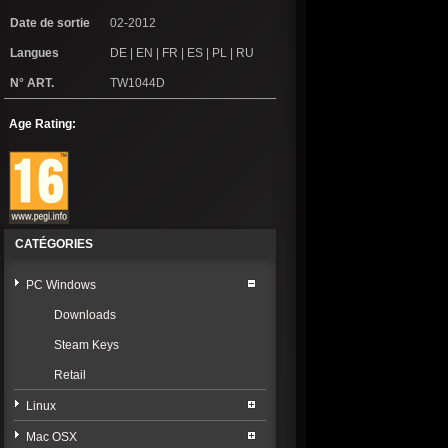
Date de sortie
02-2012
Langues
DE | EN | FR | ES | PL | RU
N° ART.
TW1044D
Age Rating:
CATÉGORIES
PC Windows
Downloads
Steam Keys
Retail
Linux
Mac OSX