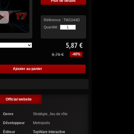
Plus de détails
Référence :
TW1044D
Quantité :
5,87 €
9,79 €
-40%
Official website
Genre
Stratégie, Jeu de rôle
Développeur
Metropolis
Éditeur
TopWare Interactive