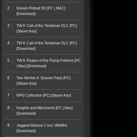
2
Dream Pinball 3D [PC | MAC]
[Download]
3
TW II: Call of the Tenebrae DLC [PC]
[Steam Key]
4
TW II: Call of the Tenebrae DLC [PC]
[Download]
5
TW II: Pirates of the Flying Fortress [PC
| Mac] [Download]
6
Two Worlds II: Season Pass [PC]
[Steam Key]
7
RPG Collection [PC] [Steam Key]
8
Knights and Merchants [PC | Mac]
[Download]
9
Jagged Alliance 2 incl. Wildfire
[Download]