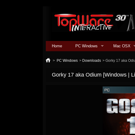
Home
PC Windows
Mac OSX
>
PC Windows
>
Downloads
>
Gorky 17 aka Odi
Gorky 17 aka Odium [Windows | L