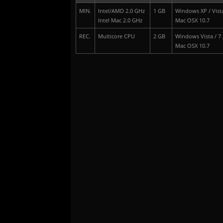
MIN.
Intel/AMD 2.0 GHz
1 GB
Windows XP / Vista
Intel Mac 2.0 GHz
Mac OSX 10.7
REC.
Multicore CPU
2 GB
Windows Vista / 7 
Mac OSX 10.7