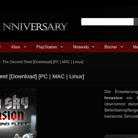
Xbox
PlayStation
Nintendo
Bücher
Me
n - The Second Fleet [Download] [PC | MAC | Linux]
leet [Download] [PC | MAC | Linux]
Die Erweiterun
Invasion
ein br
übernimmt diesm
Befehlsempfänger
bekannte Simulat