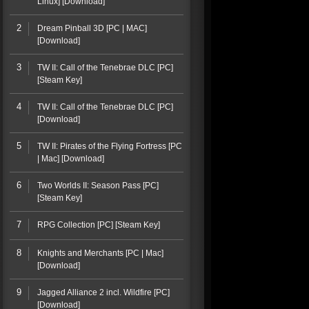
Linux] [Download]
2
Dream Pinball 3D [PC | MAC]
[Download]
3
TW II: Call of the Tenebrae DLC [PC]
[Steam Key]
4
TW II: Call of the Tenebrae DLC [PC]
[Download]
5
TW II: Pirates of the Flying Fortress [PC
| Mac] [Download]
6
Two Worlds II: Season Pass [PC]
[Steam Key]
7
RPG Collection [PC] [Steam Key]
8
Knights and Merchants [PC | Mac]
[Download]
9
Jagged Alliance 2 incl. Wildfire [PC]
[Download]