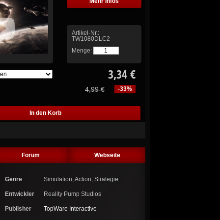
Mehr Infos
Artikel-Nr.:
TW1080DLC2
Menge:
3,34 €
4,99 €
-33%
Forum
Webseite
Genre
Simulation, Action, Strategie
Entwickler
Reality Pump Studios
Publisher
TopWare Interactive