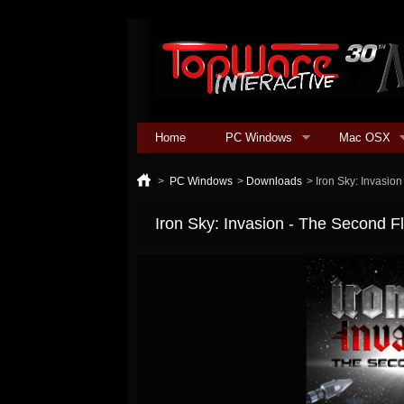
Home
PC Windows
Mac OSX
>
PC Windows
>
Downloads
>
Iron Sky: Invasio
Iron Sky: Invasion - The Second F