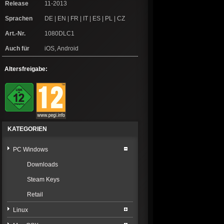
Release
11-2013
Sprachen
DE | EN | FR | IT | ES | PL | CZ
Art.-Nr.
1080DLC1
Auch für
iOS, Android
Altersfreigabe:
KATEGORIEN
PC Windows
Downloads
Steam Keys
Retail
Linux