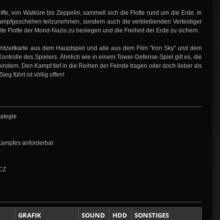
e, von Walküre bis Zeppelin, sammelt sich die Flotte rund um die Erde. In
 Kampfgeschehen teilzunehmen, sondern auch die verbleibenden Verteidiger
te Flotte der Mond-Nazis zu besiegen und die Freiheit der Erde zu sichern.
Echtzeitkarte aus dem Hauptspiel und alle aus dem Film "Iron Sky" und dem
ontrolle des Spielers. Ähnlich wie in einem Tower-Defense-Spiel gilt es, die
ndern. Den Kampf tief in die Reihen der Feinde tragen oder doch lieber als
g führt ist völlig offen!
rategie
 Kampfes anforderbar
 CZ
GRAFIK
SOUND
HDD
SONSTIGES