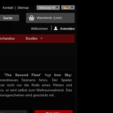
Kontakt
Sitemap
Währung : €
Warenkorb:
(Leer)
Willkommen
Anmelden
rchandise
Bundles
g "
The Second Fleet
" fügt
Iron Sky:
andneues Szenario hinzu. Der Spieler
al nicht nur die Rolle eines Piloten und
s, er wird selbst zum Weltraumadmiral. Das
ionsgeschehen wird geschickt mit...