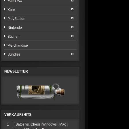
Mac OSX
Xbox
PlayStation
Nintendo
Bücher
Merchandise
Bundles
NEWSLETTER
VERKAUFSHITS
1
Battle vs. Chess [Windows | Mac |