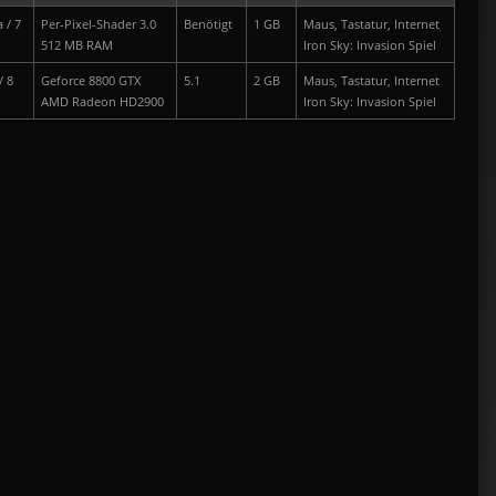
 / 7
Per-Pixel-Shader 3.0
Benötigt
1 GB
Maus, Tastatur,
Internet
512 MB RAM
Iron Sky: Invasion Spiel
/ 8
Geforce 8800 GTX
5.1
2 GB
Maus, Tastatur,
Internet
AMD Radeon HD2900
Iron Sky: Invasion Spiel