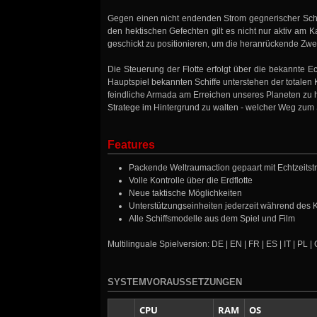
Gegen einen nicht endenden Strom gegnerischer Schiff
den hektischen Gefechten gilt es nicht nur aktiv am
geschickt zu positionieren, um die heranrückende Zwei
Die Steuerung der Flotte erfolgt über die bekannte 
Hauptspiel bekannten Schiffe unterstehen der totalen K
feindliche Armada am Erreichen unseres Planeten zu hi
Stratege im Hintergrund zu walten - welcher Weg zum Sie
Features
Packende Weltraumaction gepaart mit Echtzeitst
Volle Kontrolle über die Erdflotte
Neue taktische Möglichkeiten
Unterstützungseinheiten jederzeit während des
Alle Schiffsmodelle aus dem Spiel und Film
Multilinguale Spielversion: DE | EN | FR | ES | IT | PL |
SYSTEMVORAUSSETZUNGEN
CPU
RAM
OS